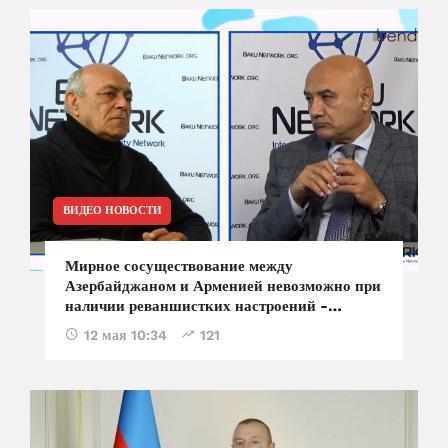
ВИДЕО НОВОСТИ
Мирное сосуществование между
Азербайджаном и Арменией невозможно при
наличии реваншистких настроений -
Видади Гасанов в передаче "Диалог с
12 мая 10:34
121
Тофиком Аббасовым"