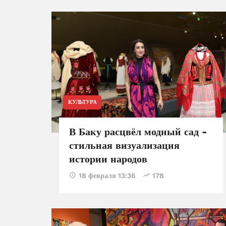
взаимопонимании между
Фонд тюркской культуры и
наследия и Центром
исламской цивилизации
КУЛЬТУРА
В Баку расцвёл модный сад -
стильная визуализация
истории народов
18 февраля 13:36
178