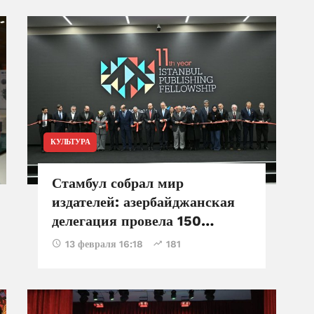
Амира Темура
КУЛЬТУРА
Стамбул собрал мир
издателей: азербайджанская
делегация провела 150
переговоров
13 февраля 16:18
181