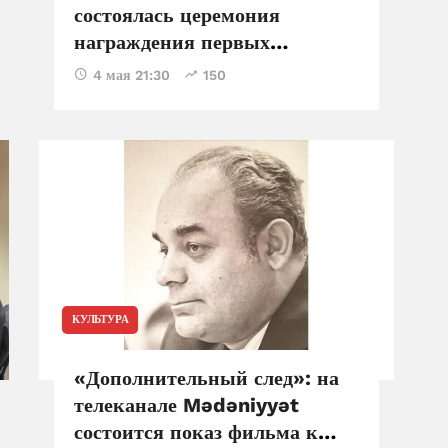
состоялась церемония
награждения первых
лауреатов премии «Натаван
4 мая 21:30
150
за культурное наследие»
КУЛЬТУРА
«Дополнительный след»: на
телеканале Mədəniyyət
состоится показ фильма к