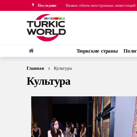
Последние
Назван объем грузов, перевезенных че
Президент Ильхам Алиев поздравил Пре
Обнародован объем выработки электро
Иран ускорил работы на 11-й фазе газ
Назван объем иностранных инвестиций
Тюркские страны
Поли
Назван объем грузов, перевезенных че
Главная
Культура
Культура