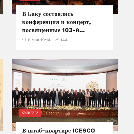
В Баку состоялись
конференция и концерт,
посвященные 103-й
годовщине со дня рождения
6 мая 19:14
144
великого лидера Гейдара
Алиева
КУЛЬТУРА
В штаб-квартире ICESCO