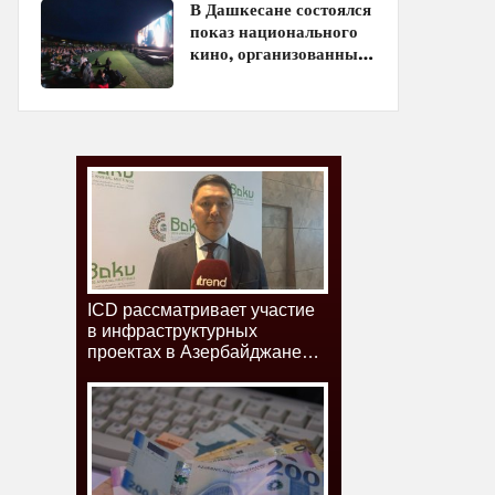
В Дашкесане состоялся
показ национального
кино, организованный
ЗАО «AzerGold» и
Baku Media Center