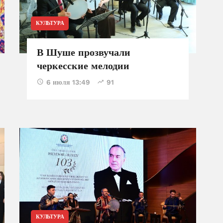
КУЛЬТУРА
В Шуше прозвучали
черкесские мелодии
6 июля 13:49
91
КУЛЬТУРА