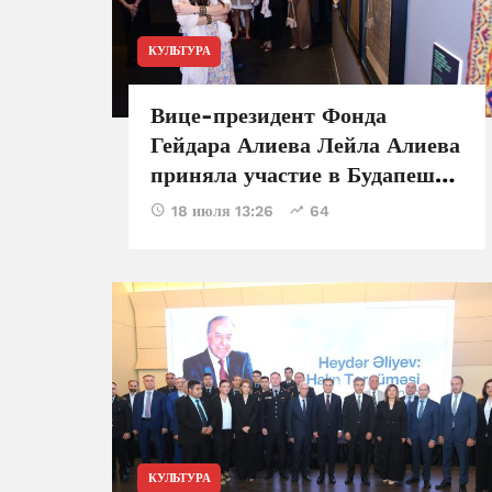
КУЛЬТУРА
Вице-президент Фонда
Гейдара Алиева Лейла Алиева
приняла участие в Будапеште
в презентации выставки
18 июля 13:26
64
«Азербайджанские ковры - от
традиции к современному
искусству»
КУЛЬТУРА