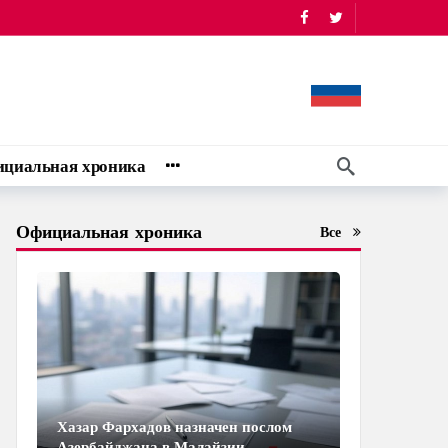
циальная хроника
Официальная хроника
Все
Хазар Фархадов назначен послом
Азербайджана в Малайзии