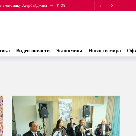
рез порты иранской провинции Хормозган
14:00
зидента Сингапура
12:28
энергии малыми электростанциями Ирана
11:43
ового месторождения Южный Парс
11:40
 в экономику Азербайджана
11:39
тика
Видео новости
Экономика
Новости мира
Офи
рез порты иранской провинции Хормозган
14:00