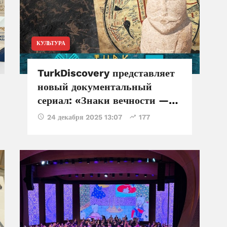
КУЛЬТУРА
TurkDiscovery представляет
новый документальный
сериал: «Знаки вечности —
тюркский мир в символах»
24 декабря 2025 13:07
177