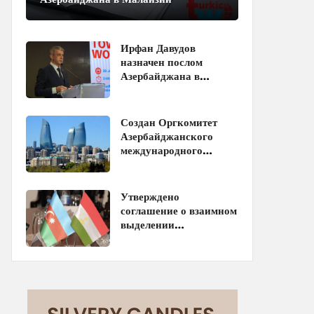
Ирфан Давудов
назначен послом
Азербайджана в
Пакистане
Создан Оргкомитет
Азербайджанского
международного
инвестиционного
форума
Утверждено
соглашение о взаимном
выделении
образовательных квот
между Азербайджаном
и Таджикистаном