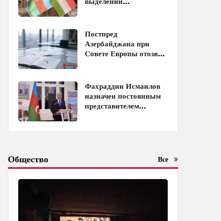
выделении
образовательных квот
между Азербайджаном
и Таджикистаном
Постпред
Азербайджана при
Совете Европы отозван
с должности
Фахраддин Исмаилов
назначен постоянным
представителем
Азербайджана при
ЮНЕСКО
Общество
Все