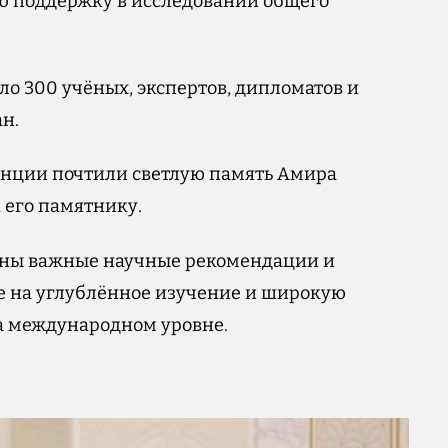
ю поддержку в исследовании общего
о 300 учёных, экспертов, дипломатов и
н.
енции почтили светлую память Амира
 его памятнику.
аны важные научные рекомендации и
 на углублённое изучение и широкую
а международном уровне.