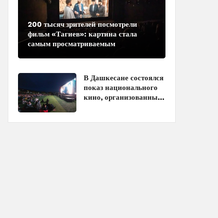
200 тысяч зрителей посмотрели
фильм «Тагиев»: картина стала
самым просматриваемым
азербайджанским фильмом в
кинотеатрах
В Дашкесане состоялся
показ национального
кино, организованный
ЗАО «AzerGold» и
Baku Media Center