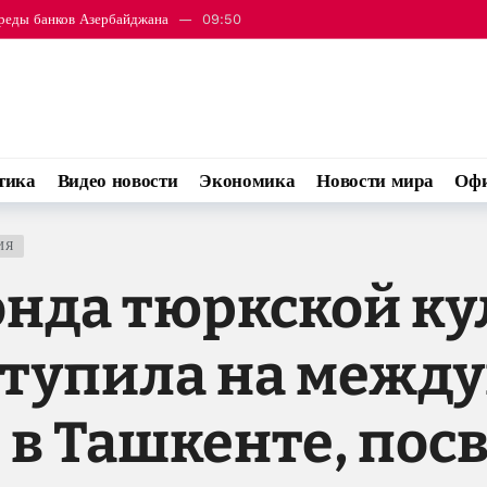
 в связи с годовщиной Вашингтонского саммита
16:57
ом и Арменией самым важным событием прошлого года стала встреча в Бел
зербайджана и Армении спустя год после саммита в Вашингтоне
13:11
льхаму Алиеву
12:43
среды банков Азербайджана
09:50
тика
Видео новости
Экономика
Новости мира
Офи
 в связи с годовщиной Вашингтонского саммита
16:57
ИЯ
нда тюркской ку
ступила на межд
 в Ташкенте, по