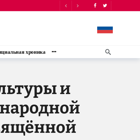
ом доме - Мэтью Брайза
14:10
циальная хроника
льтуры и
ународной
свящённой