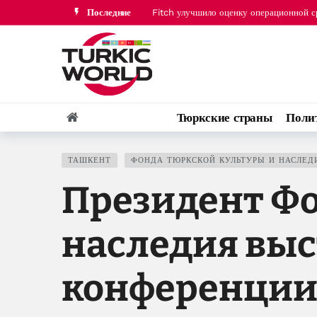
Последние
Хикмет Гаджиев поделился публикацией
В мирном процессе между Азербайджан
США оценили прогресс в отношениях А
Никол Пашинян позвонил Президенту И
Fitch улучшило оценку операционной 
Тюркские страны
Поли
Хикмет Гаджиев поделился публикацией
ТАШКЕНТ
ФОНДА ТЮРКСКОЙ КУЛЬТУРЫ И НАСЛЕД
Президент Фо
наследия вы
конференции