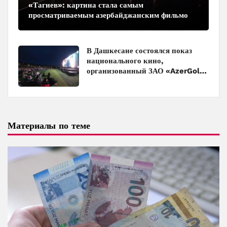
«Тагиев»: картина стала самым
просматриваемым азербайджанским фильмом
в кинотеатрах
В Дашкесане состоялся показ
национального кино,
организованный ЗАО «AzerGold»
и Baku Media Center
Материалы по теме