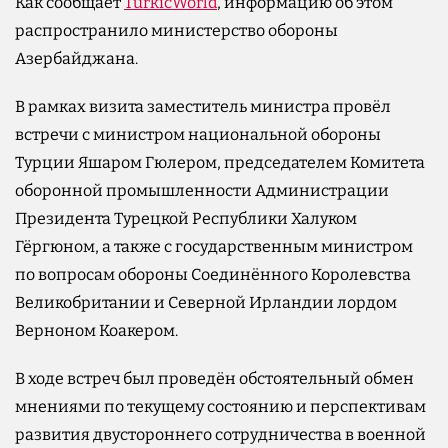
Как сообщает
TurkicWorld
, информацию об этом
распространило министерство обороны
Азербайджана.
В рамках визита заместитель министра провёл
встречи с министром национальной обороны
Турции Яшаром Гюлером, председателем Комитета
оборонной промышленности Администрации
Президента Турецкой Республики Халуком
Гёргюном, а также с государственным министром
по вопросам обороны Соединённого Королевства
Великобритании и Северной Ирландии лордом
Верноном Коакером.
В ходе встреч был проведён обстоятельный обмен
мнениями по текущему состоянию и перспективам
развития двустороннего сотрудничества в военной