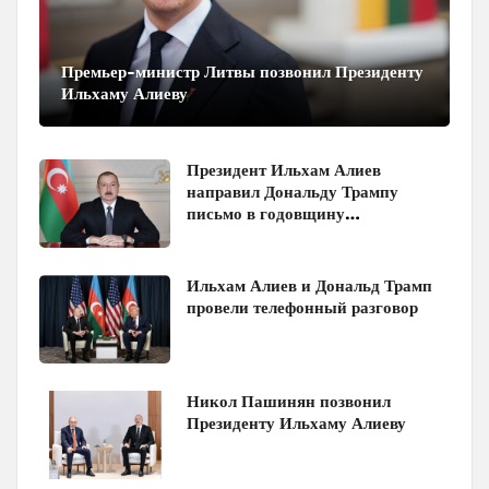
Премьер-министр Литвы позвонил Президенту
Ильхаму Алиеву
Президент Ильхам Алиев
направил Дональду Трампу
письмо в годовщину
Вашингтонского саммита
Ильхам Алиев и Дональд Трамп
провели телефонный разговор
Никол Пашинян позвонил
Президенту Ильхаму Алиеву