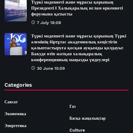
Түркі мәдениеті және мұрасы қорының
Президенті I Халықаралық ислам өркениеті
форумына қатысты
7 July 18:08
Түркі мәдениеті және мұрасы қорының Түркі
әлемінің біртұтас академиялық кеңістігін
қалыптастыруға қосқан ауқымды қолдауы:
Бакуде өтіп жатқан халықаралық
конференцияның маңызды үндеулері
30 June 15:09
Categories
Саясат
Газ
Экономика
Басқа жаңалықтар
Энергетика
Culture