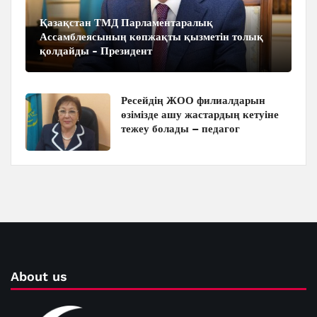
Қазақстан ТМД Парламентаралық
Ассамблеясының көпжақты қызметін толық
қолдайды - Президент
Ресейдің ЖОО филиалдарын
өзімізде ашу жастардың кетуіне
тежеу болады – педагог
About us