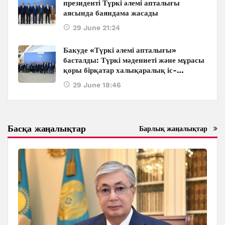
президенті Түркі әлемі апталығы
аясында баяндама жасады
29 June 21:24
Бакуде «Түркі әлемі апталығы»
басталды: Түркі мәдениеті және мұрасы
қоры бірқатар халықаралық іс-
шараларды ұйымдастырады
29 June 18:46
Басқа жаңалықтар
Барлық жаңалықтар