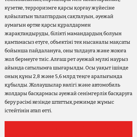
күзетке, терроризмге қарсы қорғау жүйесіне
қойылатын талаптардың сақталуын, әуежай
аумағын өртке қарсы құралдармен
жарақтандыруды, білікті мамандардың болуын
қамтамасыз етуге, объектіні тек нысаналы мақсаты
бойынша пайдалануға, оны талдауға және жоюға
жол бермеуге тиіс. Алғаш рет әуежай мүлкі наурыз
айында сатылымға шығарылды. Осы уақыт ішінде
оның құны 2,8 және 5,6 млрд теңге аралығында
құбылды. Жолаушылар көлігі және автомобиль
жолдары басқармасы әуежай сенімгерлік басқаруға
беру рәсімі кезінде штаттық режимде жұмыс
істейтінін атап өтті.