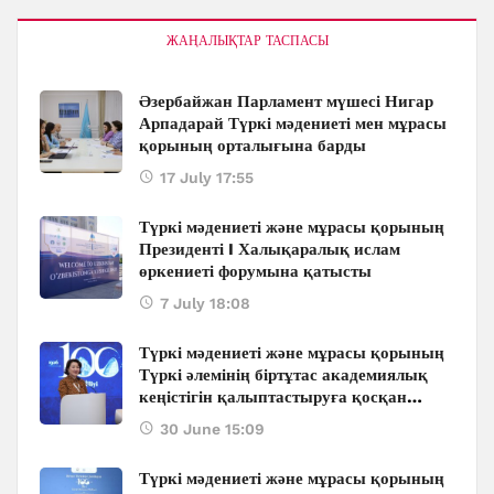
ЖАҢАЛЫҚТАР ТАСПАСЫ
Әзербайжан Парламент мүшесі Нигар
Арпадарай Түркі мәдениеті мен мұрасы
қорының орталығына барды
17 July 17:55
Түркі мәдениеті және мұрасы қорының
Президенті I Халықаралық ислам
өркениеті форумына қатысты
7 July 18:08
Түркі мәдениеті және мұрасы қорының
Түркі әлемінің біртұтас академиялық
кеңістігін қалыптастыруға қосқан
ауқымды қолдауы: Бакуде өтіп жатқан
30 June 15:09
халықаралық конференцияның
маңызды үндеулері
Түркі мәдениеті және мұрасы қорының