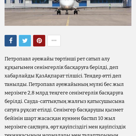
Петропавл әуежайы төртінші рет сатып алу
құқығымен сенімгерлік басқаруға берілді, деп
хабарлайды ҚазАқпарат тілшісі. Тендер өтті деп
танылды. Петропавл әуежайының мүлкі бес жыл
мерзімге 2,8 млрд теңгеге сенімгерлік басқаруға
берілді. Сауда-саттықтың жалғыз қатысушысына
сатуға рұқсат етілді. Сенімгер басқарушы қызмет
бейінін шарт жасасқан күннен бастап 10 жыл
мерзімге сақтауға, өрт қауіпсіздігі мен қауіпсіздік
техникасының нормалары мен талаптарының,