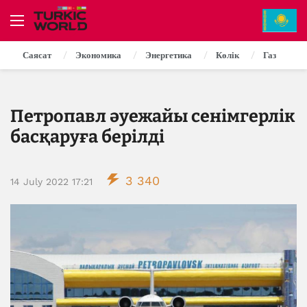
Саясат
Экономика
Энергетика
Көлік
Газ
Петропавл әуежайы сенімгерлік
басқаруға берілді
3 340
14 July 2022 17:21