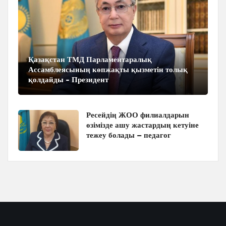
Қазақстан ТМД Парламентаралық
Ассамблеясының көпжақты қызметін толық
қолдайды - Президент
Ресейдің ЖОО филиалдарын
өзімізде ашу жастардың кетуіне
тежеу болады – педагог