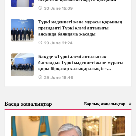
ауқымды қолдауы: Бакуде өтіп жатқан
30 June 15:09
халықаралық конференцияның
маңызды үндеулері
Түркі мәдениеті және мұрасы қорының
президенті Түркі әлемі апталығы
аясында баяндама жасады
29 June 21:24
Бакуде «Түркі әлемі апталығы»
басталды: Түркі мәдениеті және мұрасы
қоры бірқатар халықаралық іс-
шараларды ұйымдастырады
29 June 18:46
Басқа жаңалықтар
Барлық жаңалықтар