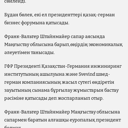
сөйлейді.
Бұдан бөлек, екі ел президенттері қазақ-герман
бизнес форумына қатысады.
Франк-Вальтер Штайнмайер сапар аясында
Маңғыстау облысына барып,өңірдің экономикалық
әлеуетімен танысады.
ГФР Президенті Қазақстан-Германия инжиниринг
институтының ашылуына және Svevind швед-
герман компаниясының жасыл сутегі өндіретін
зауытының сынама бұрғылау жұмыстарын бастау
рәсіміне қатысады деп жоспарланып отыр.
Франк-Вальтер Штайнмайер Маңғыстау облысына
сапармен баратын алғашқы еуропалық президент
болмақ.