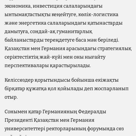
экономика, инвестиция салаларындағы
ынтымақтастықты кеңейтуге, көлік-логистика
және энергетика салаларындағы қатынастарды
дамытуға, сондай-ақ гуманитарлық
байланыстарды тереңдетуге баса мән беріледі.
Қазақстан мен Германия арасындағы стратегиялық
серіктестіктің жай-күйі мен оны нығайту
перспективалары қарастырылады.
Келіссөздер қорытындысы бойынша екіжақты
бірқатар құжатқа қол қойылады деп жоспарланып
отыр.
Сонымен қатар Германияның Федералды
Президенті Қазақстан мен Германия
университеттері ректорларының форумында сөз