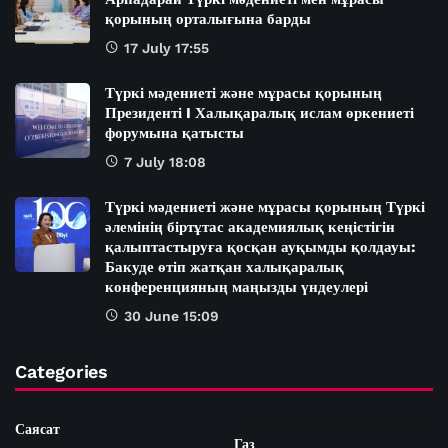
қорының орталығына барды
17 July 17:55
Түркі мәдениеті және мұрасы қорының
Президенті I Халықаралық ислам өркениеті
форумына қатысты
7 July 18:08
Түркі мәдениеті және мұрасы қорының Түркі
әлемінің біртұтас академиялық кеңістігін
қалыптастыруға қосқан ауқымды қолдауы:
Бакуде өтіп жатқан халықаралық
конференцияның маңызды үндеулері
30 June 15:09
Categories
Саясат
Газ