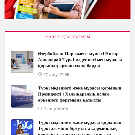
ЖАҢАЛЫҚТАР ТАСПАСЫ
Әзербайжан Парламент мүшесі Нигар
Арпадарай Түркі мәдениеті мен мұрасы
қорының орталығына барды
17 July 17:55
Түркі мәдениеті және мұрасы қорының
Президенті I Халықаралық ислам
өркениеті форумына қатысты
7 July 18:08
Түркі мәдениеті және мұрасы қорының
Түркі әлемінің біртұтас академиялық
кеңістігін қалыптастыруға қосқан