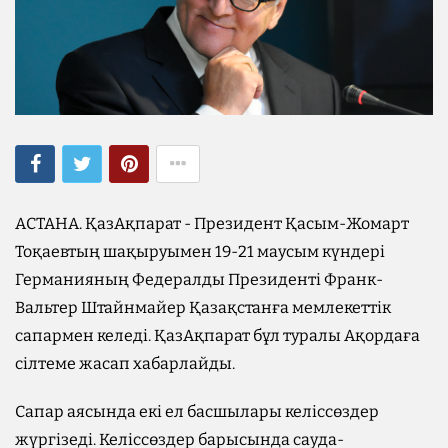
АСТАНА. ҚазАқпарат - Президент Қасым-Жомарт
Тоқаевтың шақыруымен 19-21 маусым күндері
Германияның Федералды Президенті Франк-
Вальтер Штайнмайер Қазақстанға мемлекеттік
сапармен келеді. ҚазАқпарат бұл туралы Ақордаға
сілтеме жасап хабарлайды.
Сапар аясында екі ел басшылары келіссөздер
жүргізеді. Келіссөздер барысында сауда-