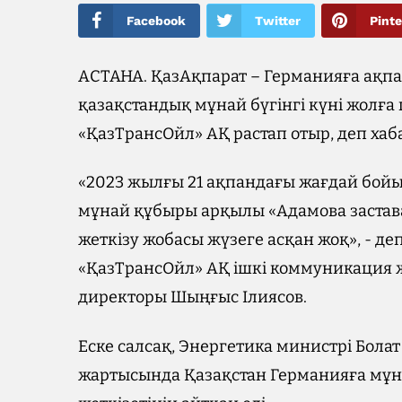
Facebook
Twitter
Pinte
АСТАНА. ҚазАқпарат – Германияға ақпан
қазақстандық мұнай бүгінгі күні жолға
«ҚазТрансОйл» АҚ растап отыр, деп хаб
«2023 жылғы 21 ақпандағы жағдай бой
мұнай құбыры арқылы «Адамова застава
жеткізу жобасы жүзеге асқан жоқ», - де
«ҚазТрансОйл» АҚ ішкі коммуникация 
директоры Шыңғыс Ілиясов.
Еске салсақ, Энергетика министрі Бола
жартысында Қазақстан Германияға мұ