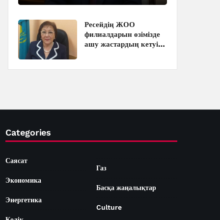
Президент
Ресейдің ЖОО
филиалдарын өзімізде
ашу жастардың кетуіне
тежеу болады – педагог
Categories
Саясат
Газ
Экономика
Басқа жаңалықтар
Энергетика
Culture
Көлік