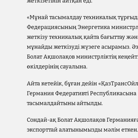
жеткізетінін айтқан еді.
«Мұнай тасымалдау техникалық тұрғыда
Федерациясының Энергетика министрліг
жеткізу техникалық қайта бағыттау жә
мұнайды жеткізуді жүзеге асырамыз. Әзір
Болат Ақшолақов министрліктің кеңейт
өкілдерінің сауалына.
Айта кетейік, бұған дейін «ҚазТрансОй
Германия Федеративті Республикасына
тасымалдайтыны айтылды.
Сондай-ақ Болат Ақшолақов Германияғ
экспорттай алатынымызды мәлім еткен