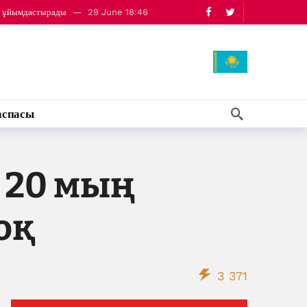
ды ұйымдастырады
29 June 18:46
 July 17:55
аспасы
 20 мың
оқ
3 371