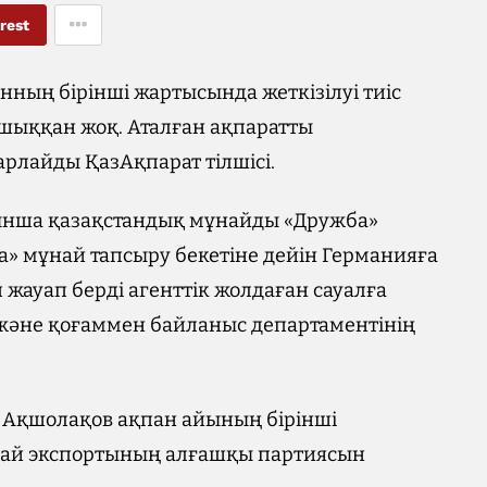
rest
ның бірінші жартысында жеткізілуі тиіс
 шыққан жоқ. Аталған ақпаратты
арлайды ҚазАқпарат тілшісі.
ынша қазақстандық мұнайды «Дружба»
» мұнай тапсыру бекетіне дейін Германияға
п жауап берді агенттік жолдаған сауалға
және қоғаммен байланыс департаментінің
т Ақшолақов ақпан айының бірінші
най экспортының алғашқы партиясын