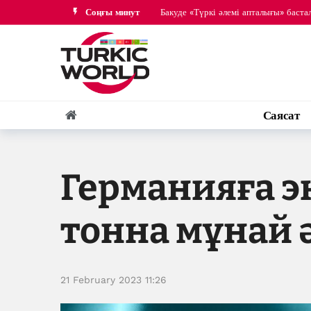
Соңғы минут
Бакуде «Түркі әлемі апталығы» баст
Әзербайжан Парламент мүшесі Нигар
Саясат
Германияға э
тонна мұнай ә
21 February 2023 11:26