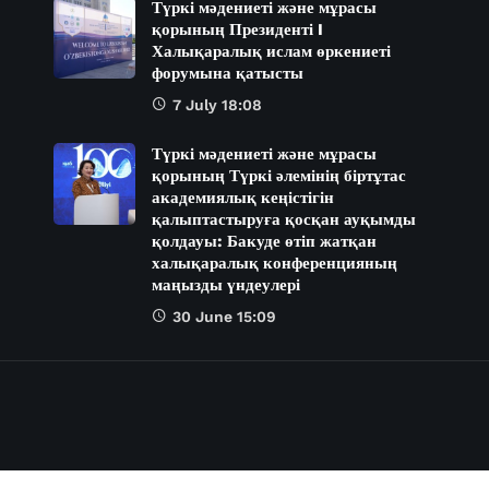
Түркі мәдениеті және мұрасы
қорының Президенті I
Халықаралық ислам өркениеті
форумына қатысты
7 July 18:08
Түркі мәдениеті және мұрасы
қорының Түркі әлемінің біртұтас
академиялық кеңістігін
қалыптастыруға қосқан ауқымды
қолдауы: Бакуде өтіп жатқан
халықаралық конференцияның
маңызды үндеулері
30 June 15:09