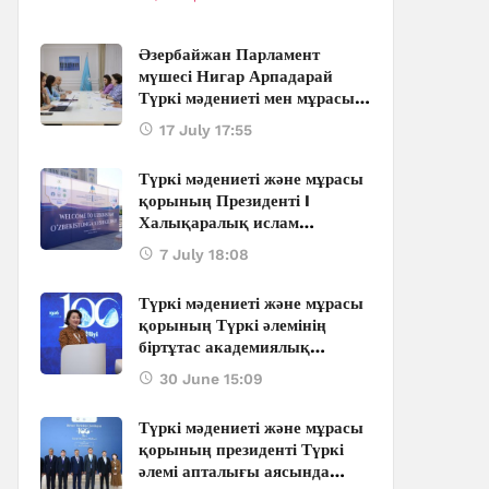
Әзербайжан Парламент
мүшесі Нигар Арпадарай
Түркі мәдениеті мен мұрасы
қорының орталығына барды
17 July 17:55
Түркі мәдениеті және мұрасы
қорының Президенті I
Халықаралық ислам
өркениеті форумына қатысты
7 July 18:08
Түркі мәдениеті және мұрасы
қорының Түркі әлемінің
біртұтас академиялық
кеңістігін қалыптастыруға
30 June 15:09
қосқан ауқымды қолдауы:
Бакуде өтіп жатқан
Түркі мәдениеті және мұрасы
халықаралық
қорының президенті Түркі
конференцияның маңызды
әлемі апталығы аясында
үндеулері