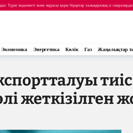
алды: Түркі мәдениеті және мұрасы қоры бірқатар халықаралық іс-шаралар
 Арпадарай Түркі мәдениеті мен мұрасы қорының орталығына барды
17
Экономика
Энергетика
Көлік
Газ
Жаңалықтар т
кспортталуы тиіс
лі жеткізілген ж