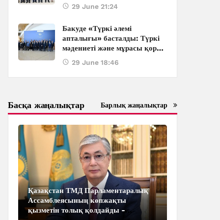
баяндама жасады
29 June 21:24
Бакуде «Түркі әлемі
апталығы» басталды: Түркі
мәдениеті және мұрасы қоры
бірқатар халықаралық іс-
29 June 18:46
шараларды ұйымдастырады
Басқа жаңалықтар
Барлық жаңалықтар
Қазақстан ТМД Парламентаралық
Ассамблеясының көпжақты
қызметін толық қолдайды -