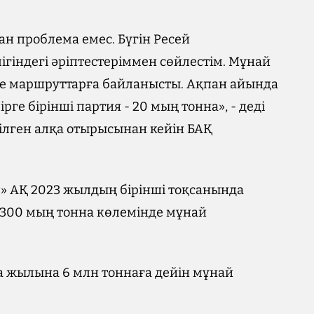
н проблема емес. Бүгін Ресей
індегі әріптестеріммен сөйлестім. Мұнай
не маршруттарға байланысты. Ақпан айында
ге бірінші партия - 20 мың тонна», - деді
ілген алқа отырысынан кейін БАҚ
л» АҚ 2023 жылдың бірінші тоқсанында
 300 мың тонна көлемінде мұнай
а жылына 6 млн тоннаға дейін мұнай
.