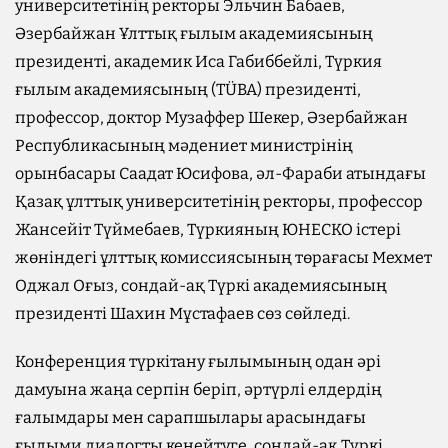
университетінің ректоры Эльчин Бабаев,
Әзербайжан Ұлттық ғылым академиясының
президенті, академик Иса Габиббейлі, Түркия
ғылым академиясының (TÜBA) президенті,
профессор, доктор Музаффер Шекер, Әзербайжан
Республикасының мәдениет министрінің
орынбасары Саадат Юсифова, әл-Фараби атындағы
Қазақ ұлттық университетінің ректоры, профессор
Жансейіт Түймебаев, Түркияның ЮНЕСКО істері
жөніндегі ұлттық комиссиясының төрағасы Мехмет
Оджал Оғыз, сондай-ақ Түркі академиясының
президенті Шахин Мұстафаев сөз сөйледі.
Конференция түркітану ғылымының одан әрі
дамуына жаңа серпін беріп, әртүрлі елдердің
ғалымдары мен сарапшылары арасындағы
ғылыми диалогты кеңейтуге, сондай-ақ Түркі