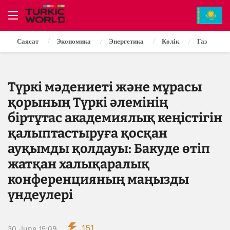
Саясат
Экономика
Энергетика
Көлік
Газ
Түркі мәдениеті және мұрасы
қорының Түркі әлемінің
біртұтас академиялық кеңістігін
қалыптастыруға қосқан
ауқымды қолдауы: Бакуде өтіп
жатқан халықаралық
конференцияның маңызды
үндеулері
151
30 June 15:09