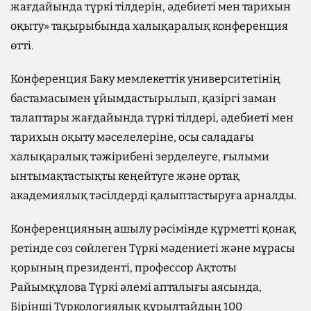
жағдайында түркі тілдерін, әдебиеті мен тарихын
оқыту» тақырыбында халықаралық конференция
өтті.
Конференция Баку мемлекеттік университетінің
бастамасымен ұйымдастырылып, қазіргі заман
талаптары жағдайында түркі тілдері, әдебиеті мен
тарихын оқыту мәселелеріне, осы саладағы
халықаралық тәжірибені зерделеуге, ғылыми
ынтымақтастықты кеңейтуге және ортақ
академиялық тәсілдерді қалыптастыруға арналды.
Конференцияның ашылу рәсімінде құрметті қонақ
ретінде сөз сөйлеген Түркі мәдениеті және мұрасы
қорының президенті, профессор Ақтоты
Райымқұлова Түркі әлемі апталығы аясында,
Бірінші Түркологиялық құрылтайдың 100