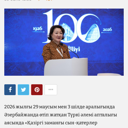
2026 жылғы 29 маусым мен 3 шілде аралығында
Әзербайжанда өтіп жатқан Түркі әлемі апталығы
аясында «Қазіргі заманғы сын-қатерлер