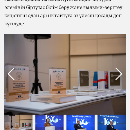
әлемінің біртұтас білім беру және ғылыми-зерттеу
кеңістігін одан әрі нығайтуға өз үлесін қосады деп
күтілуде.