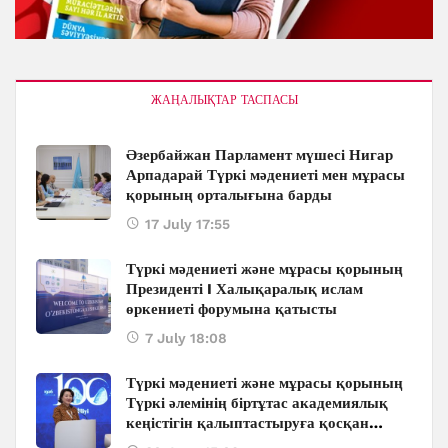
ЖАҢАЛЫҚТАР ТАСПАСЫ
Әзербайжан Парламент мүшесі Нигар
Арпадарай Түркі мәдениеті мен мұрасы
қорының орталығына барды
17 July 17:55
Түркі мәдениеті және мұрасы қорының
Президенті I Халықаралық ислам
өркениеті форумына қатысты
7 July 18:08
Түркі мәдениеті және мұрасы қорының
Түркі әлемінің біртұтас академиялық
кеңістігін қалыптастыруға қосқан
ауқымды қолдауы: Бакуде өтіп жатқан