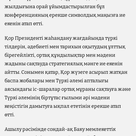
жылдығына орай ұйымдастырылған бұл
конференцияның ерекше символдық маңызға ие
екенін атап өтті.
Қор Президенті жаһандану жағдайында түркі
тілдерін, әдебиеті мен тарихын оқытудың ұлттық
бірегейлікті, ортақ құндылықтар мен мәдени
жадыны сақтауда стратегиялық мәнге ие екенін
айтты. Сонымен қатар, Қор жүзеге асырып жатқан
баспа жобалары мен Түркі әлемі апталығы
аясындағы іс-шаралар ортақ мұраны сақтауға және
Түркі әлемінің біртұтас ғылыми әрі мәдени
кеңістігін дамытуға ықпал ететінін ерекше атап
өтті.
Ашылу рәсімінде сондай-ақ Баку мемлекеттік