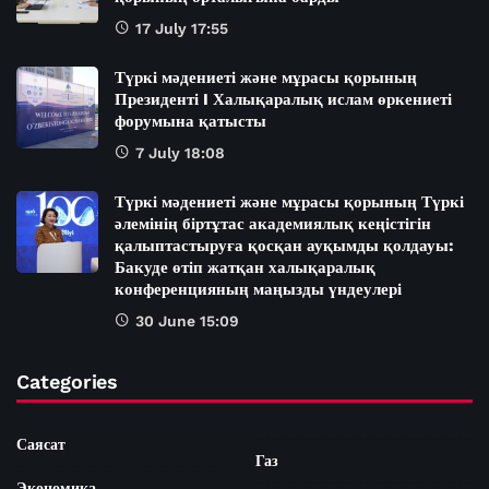
17 July 17:55
Түркі мәдениеті және мұрасы қорының
Президенті I Халықаралық ислам өркениеті
форумына қатысты
7 July 18:08
Түркі мәдениеті және мұрасы қорының Түркі
әлемінің біртұтас академиялық кеңістігін
қалыптастыруға қосқан ауқымды қолдауы:
Бакуде өтіп жатқан халықаралық
конференцияның маңызды үндеулері
30 June 15:09
Categories
Саясат
Газ
Экономика