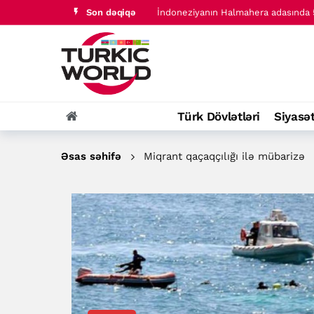
Son dəqiqə
Türk dünyası tarixində baş verənlər
Rəcəb Tayyib Ərdoğan FETÖ üzvü Bu
ABŞ öhdəliklərinə qayıtmalıdır - Ka
Yeni Hörmüz marşrutunun böyük hiss
İndoneziyanın Halmahera adasında 5
Türk Dövlətləri
Siyasə
Türk dünyası tarixində baş verənlər
Əsas səhifə
Miqrant qaçaqçılığı ilə mübarizə