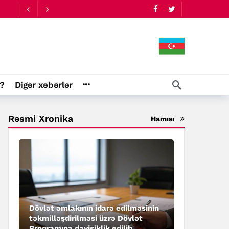
1:44
?
Digər xəbərlər
Rəsmi Xronika
Hamısı
Dövlət əmlakının idarə edilməsinin
təkmilləşdirilməsi üzrə Dövlət
Proqramına dəyişiklik edilib