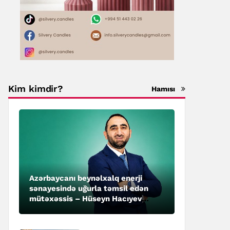
Kim kimdir?
Hamısı
Azərbaycanı beynəlxalq enerji
sənayesində uğurla təmsil edən
mütəxəssis – Hüseyn Hacıyev
kimdir?