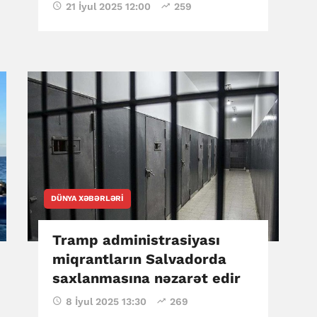
21 İyul 2025 12:00
259
DÜNYA XƏBƏRLƏRI
Tramp administrasiyası
miqrantların Salvadorda
saxlanmasına nəzarət edir
8 İyul 2025 13:30
269