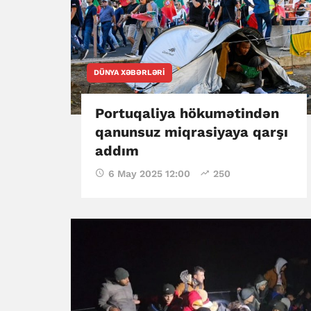
DÜNYA XƏBƏRLƏRI
Portuqaliya hökumətindən
qanunsuz miqrasiyaya qarşı
addım
6 May 2025 12:00
250