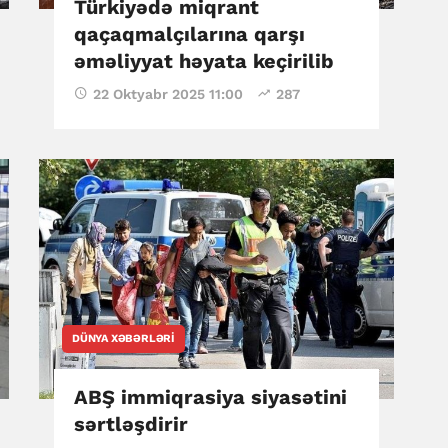
Türkiyədə miqrant
qaçaqmalçılarına qarşı
əməliyyat həyata keçirilib
22 Oktyabr 2025 11:00
287
DÜNYA XƏBƏRLƏRI
ABŞ immiqrasiya siyasətini
sərtləşdirir