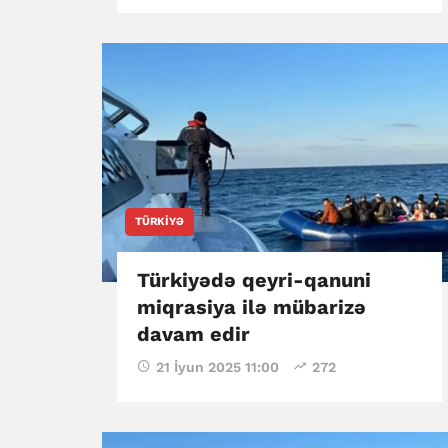
TÜRKIYƏ
Türkiyədə qeyri-qanuni
miqrasiya ilə mübarizə
davam edir
21 İyun 2025 11:00
272