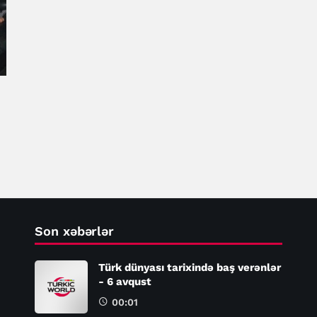
Son xəbərlər
Türk dünyası tarixində baş verənlər
- 6 avqust
00:01