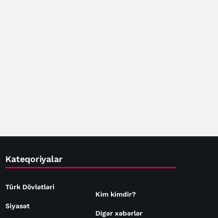
Kateqoriyalar
Türk Dövlətləri
Kim kimdir?
Siyasət
Digər xəbərlər