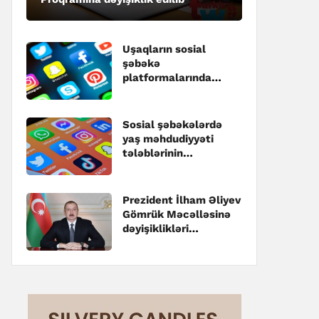
Uşaqların sosial
şəbəkə
platformalarında
qeydiyyatı ilə bağlı
dəyişikliklər
təsdiqlənib
Sosial şəbəkələrdə
yaş məhdudiyyəti
tələblərinin
pozulmasına görə
cərimələr
müəyyənləşib
Prezident İlham Əliyev
Gömrük Məcəlləsinə
dəyişiklikləri
təsdiqləyib