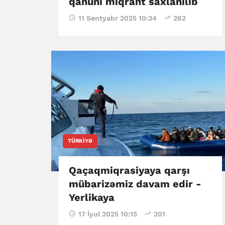
qanuni miqrant saxlanılıb
11 Sentyabr 2025 10:34
262
TÜRKIYƏ
Qaçaqmiqrasiyaya qarşı
mübarizəmiz davam edir -
Yerlikaya
17 İyul 2025 10:15
201