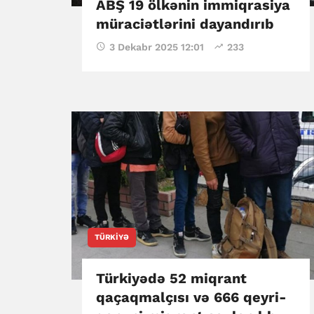
ABŞ 19 ölkənin immiqrasiya
müraciətlərini dayandırıb
3 Dekabr 2025 12:01
233
TÜRKIYƏ
Türkiyədə 52 miqrant
qaçaqmalçısı və 666 qeyri-