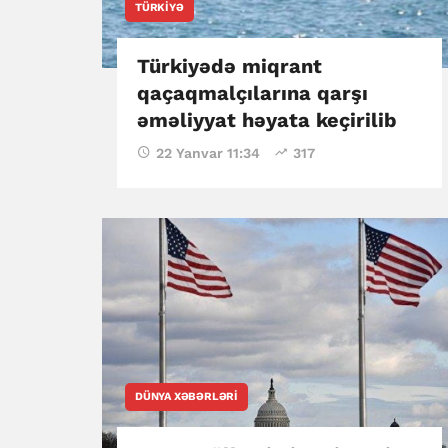
TÜRKIYƏ
Türkiyədə miqrant
qaçaqmalçılarına qarşı
əməliyyat həyata keçirilib
22 Yanvar 11:34
317
DÜNYA XƏBƏRLƏRI