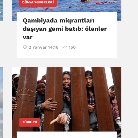
DÜNYA XƏBƏRLƏRI
Qambiyada miqrantları
daşıyan gəmi batıb: ölənlər
var
2 Yanvar 14:16
150
TÜRKIYƏ