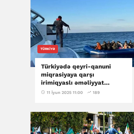
TÜRKIYƏ
Türkiyədə qeyri-qanuni
miqrasiyaya qarşı
irimiqyaslı əməliyyat
keçirilib
11 İyun 2025 11:00
189