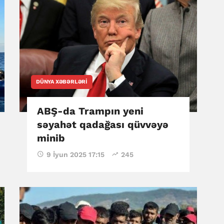
DÜNYA XƏBƏRLƏRI
ABŞ-da Trampın yeni
səyahət qadağası qüvvəyə
minib
9 İyun 2025 17:15
245