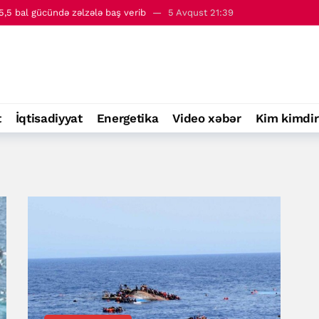
 - 6 avqust
00:01
rkay Karatepedən şikayətçi olub
5 Avqust 22:38
zım Qəribabadi
5 Avqust 22:11
əsi İranın ərazi sularından keçəcək - Kazım Qəribabadi
5 Avqust 2
,5 bal gücündə zəlzələ baş verib
5 Avqust 21:39
t
İqtisadiyyat
Energetika
Video xəbər
Kim kimdir
 - 6 avqust
00:01