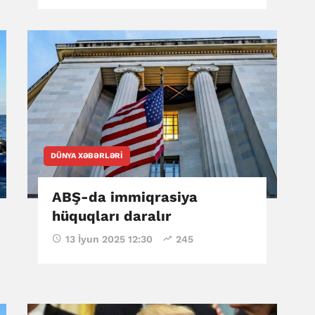
DÜNYA XƏBƏRLƏRI
ABŞ-da immiqrasiya
hüquqları daralır
13 İyun 2025 12:30
245