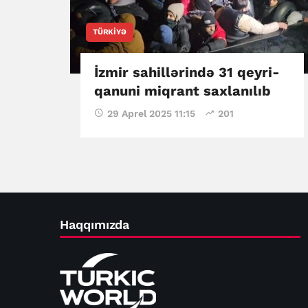
TÜRKIYƏ
İzmir sahillərində 31 qeyri-
qanuni miqrant saxlanılıb
29 Aprel 2025 11:15
201
Haqqımızda