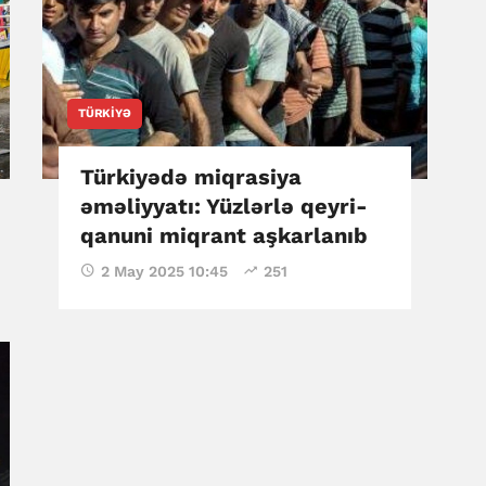
TÜRKIYƏ
Türkiyədə miqrasiya
əməliyyatı: Yüzlərlə qeyri-
qanuni miqrant aşkarlanıb
2 May 2025 10:45
251