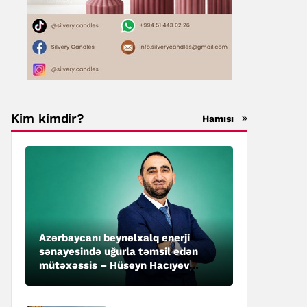
Kim kimdir?
Hamısı
Azərbaycanı beynəlxalq enerji
sənayesində uğurla təmsil edən
mütəxəssis – Hüseyn Hacıyev
kimdir?