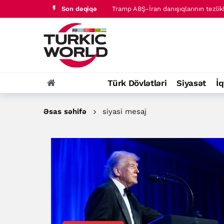
Son dəqiqə
Tramp ABŞ-İran danışıqlarının tezlik
Türkiyə-Pakistan sazişi hərbi blok 
Türk Dövlətləri
Siyasət
İq
Əsas səhifə
siyasi mesaj