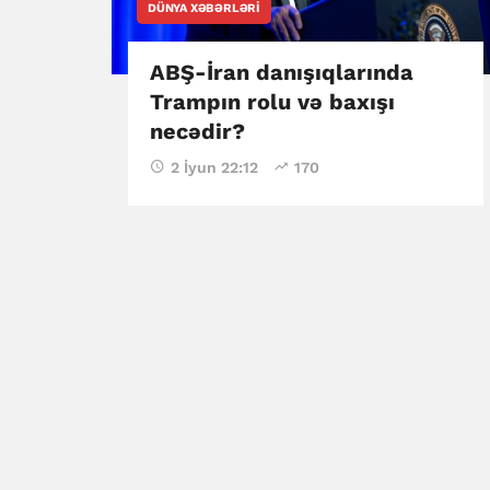
DÜNYA XƏBƏRLƏRI
ABŞ-İran danışıqlarında
Trampın rolu və baxışı
necədir?
2 İyun 22:12
170