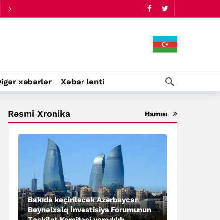
igər xəbərlər
Xəbər lenti
Rəsmi Xronika
Hamısı
Bakıda keçiriləcək Azərbaycan
Beynəlxalq İnvestisiya Forumunun
Təşkilat Komitəsi yaradılıb