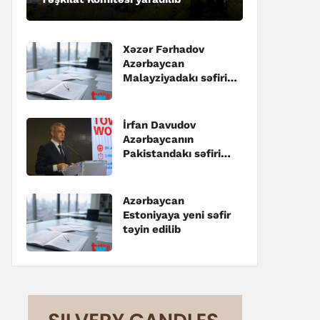
Xəzər Fərhadov
Azərbaycan
Malayziyadakı səfiri
təyin edilib
İrfan Davudov
Azərbaycanın
Pakistandakı səfiri
təyin edilib
Azərbaycan
Estoniyaya yeni səfir
təyin edilib