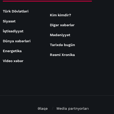
Türk Dövlətləri
Kim kimdir?
Siyasət
Digər xəbərlər
İqtisadiyyat
Mədəniyyət
Dünya xəbərləri
Tarixdə bugün
Energetika
Rəsmi Xronika
Video xəbər
Əlaqə
Media partnyorları