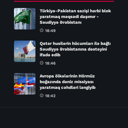
Türkiyə-Pakistan sazişi hərbi blok
yaratmaq məqsədi daşımır -
Səudiyyə Ərəbistanı
18:49
Qətər husilərin hücumları ilə bağlı
Səudiyyə Ərəbistanına dəstəyini
ifadə edib
18:46
Avropa ölkələrinin Hörmüz
boğazında dəniz missiyası
yaratmaq cəhdləri ləngiyib
18:42