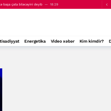
lə başa çata biləcəyini deyib
18:29
yaratmaq məqsədi daşımır - Səudiyyə Ərəbistanı
18:49
tisadiyyat
Energetika
Video xəbər
Kim kimdir?
D