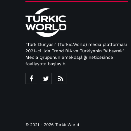
"Türk Dünyası" (Turkic.World) media platforması
2021-ci ildə Trend BİA və Türkiyənin "Albayrak"
Media Qrupunun əməkdaşlığı nəticəsində
fəaliyyətə başlayıb.
© 2021 - 2026 TurkicWorld