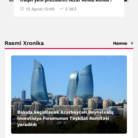
12 Aprel 12:00
3 363
Rəsmi Xronika
Hamısı
Bakıda keçiriləcək Azərbaycan Beynəlxalq
İnvestisiya Forumunun Təşkilat Komitəsi
yaradılıb