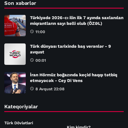
Son xəbərlər
Türkiyədə 2026-cı ilin ilk 7 ayında saxlanılan
miqrantların sayı bəlli olub (ÖZƏL)
11:00
Türk dünyası tarixində baş verənlər - 9
avqust
00:01
İran Hörmüz boğazında keçid haqqı tətbiq
etməyəcək - Cey Di Vens
8 Avqust 22:08
Kateqoriyalar
Türk Dövlətləri
Kim kimdir?