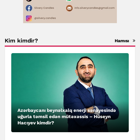
Kim kimdir?
Hamısı
Azərbaycanı beynəlxalq enerji sənayesində
uğurla təmsil edən mütəxəssis – Hüseyn
Hacıyev kimdir?