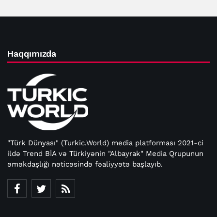
Haqqımızda
"Türk Dünyası" (Turkic.World) media platforması 2021-ci
ildə Trend BİA və Türkiyənin "Albayrak" Media Qrupunun
əməkdaşlığı nəticəsində fəaliyyətə başlayıb.