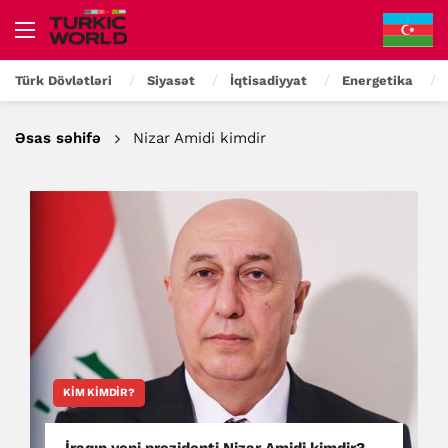
Türk Dövlətləri
Siyasət
İqtisadiyyat
Energetika
Əsas səhifə
Nizar Amidi kimdir
KIM KIMDIR?
İraqın yeni prezidenti Nizar Amidi kimdir?