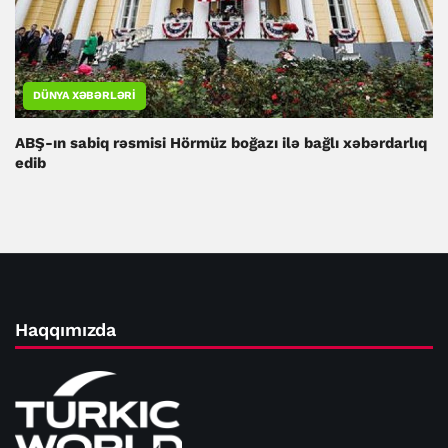
DÜNYA XƏBƏRLƏRI
ABŞ-ın sabiq rəsmisi Hörmüz boğazı ilə bağlı xəbərdarlıq
edib
Haqqımızda