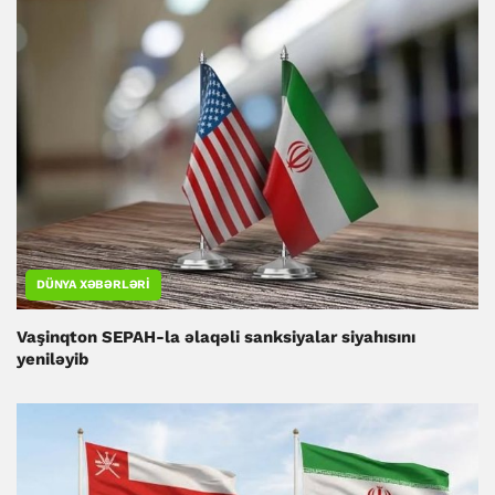
DÜNYA XƏBƏRLƏRI
Vaşinqton SEPAH-la əlaqəli sanksiyalar siyahısını
yeniləyib