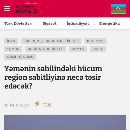
Türk Dövlətləri
Siyasət
İqtisadiyyat
Energetika
İRAN
BIRLƏŞMIŞ ƏRƏB ƏMIRLIKLƏRI
BƏHREYN
YƏMƏN
REGION GƏRGINLIYI
UKMTO
SAHIL
GƏMI HÜCUMU
Yəmənin sahilindəki hücum
region sabitliyinə necə təsir
edəcək?
126
10 İyun 18:31