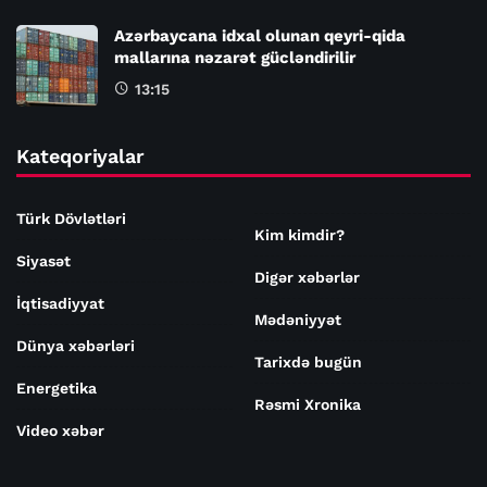
Azərbaycana idxal olunan qeyri-qida
mallarına nəzarət gücləndirilir
13:15
Kateqoriyalar
Türk Dövlətləri
Kim kimdir?
Siyasət
Digər xəbərlər
İqtisadiyyat
Mədəniyyət
Dünya xəbərləri
Tarixdə bugün
Energetika
Rəsmi Xronika
Video xəbər