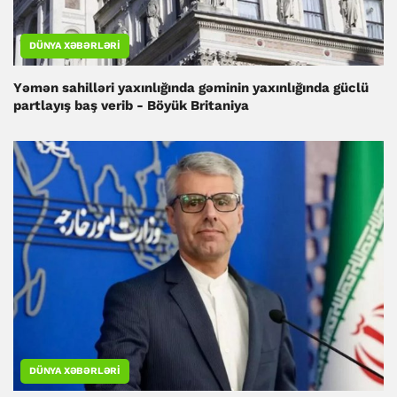
DÜNYA XƏBƏRLƏRI
Yəmən sahilləri yaxınlığında gəminin yaxınlığında güclü
partlayış baş verib - Böyük Britaniya
DÜNYA XƏBƏRLƏRI