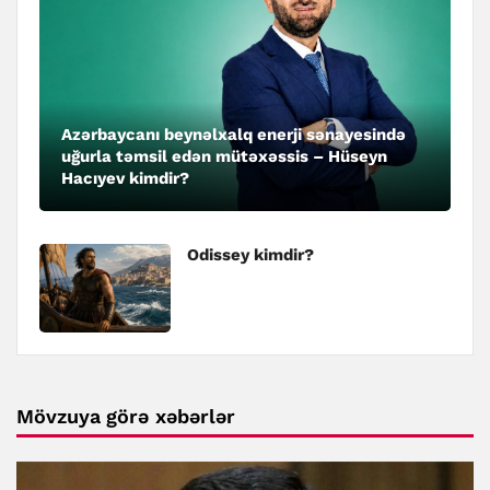
Azərbaycanı beynəlxalq enerji sənayesində
uğurla təmsil edən mütəxəssis – Hüseyn
Hacıyev kimdir?
Odissey kimdir?
Mövzuya görə xəbərlər