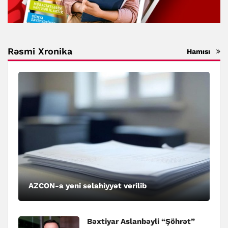
Rəsmi Xronika
Hamısı
AZCON-a yeni səlahiyyət verilib
Bəxtiyar Aslanbəyli “Şöhrət”