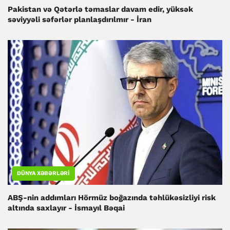
Pakistan və Qətərlə təmaslar davam edir, yüksək
səviyyəli səfərlər planlaşdırılmır - İran
DÜNYA XƏBƏRLƏRI
ABŞ-nin addımları Hörmüz boğazında təhlükəsizliyi risk
altında saxlayır - İsmayıl Bəqai