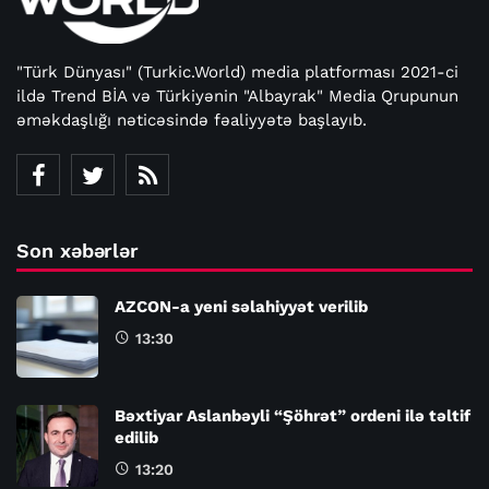
"Türk Dünyası" (Turkic.World) media platforması 2021-ci
ildə Trend BİA və Türkiyənin "Albayrak" Media Qrupunun
əməkdaşlığı nəticəsində fəaliyyətə başlayıb.
Son xəbərlər
AZCON-a yeni səlahiyyət verilib
13:30
Bəxtiyar Aslanbəyli “Şöhrət” ordeni ilə təltif
edilib
13:20