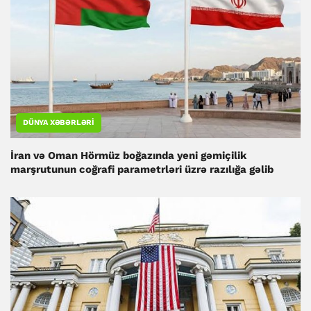
DÜNYA XƏBƏRLƏRI
İran və Oman Hörmüz boğazında yeni gəmiçilik
marşrutunun coğrafi parametrləri üzrə razılığa gəlib