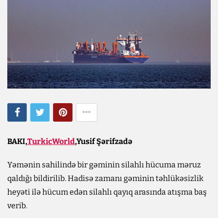
BAKI,
TurkicWorld
,Yusif Şərifzadə
Yəmənin sahilində bir gəminin silahlı hücuma məruz
qaldığı bildirilib. Hadisə zamanı gəminin təhlükəsizlik
heyəti ilə hücum edən silahlı qayıq arasında atışma baş
verib.