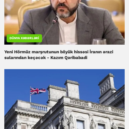
DÜNYA XƏBƏRLƏRI
Yeni Hörmüz marşrutunun böyük hissəsi İranın ərazi
sularından keçəcək - Kazım Qəribabadi