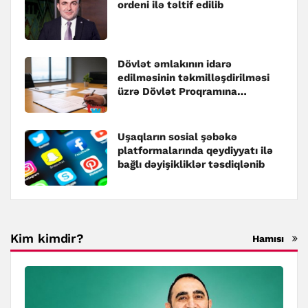
ordeni ilə təltif edilib
Dövlət əmlakının idarə
edilməsinin təkmilləşdirilməsi
üzrə Dövlət Proqramına
dəyişiklik edilib
Uşaqların sosial şəbəkə
platformalarında qeydiyyatı ilə
bağlı dəyişikliklər təsdiqlənib
Kim kimdir?
Hamısı