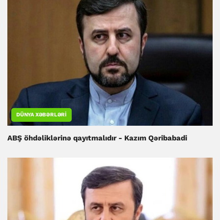
DÜNYA XƏBƏRLƏRI
ABŞ öhdəliklərinə qayıtmalıdır - Kazım Qəribabadi