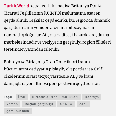
TurkicWorld
xəbər verir ki, hadisə Britaniya Dəniz
Ticarəti Təşkilatının (UKMTO) məlumatına əsasən
qeydə alınıb. Təşkilat qeyd edir ki, bu, regionda dinamik
qarşıdurmanın yenidən alovlana biləcəyinə dair
narahatlıq doğurur. Atışma hadisəsi hazırda araşdırma
mərhələsindədir və vəziyyətin gərginliyi region ölkələri
tərəfindən yaxından izlənilir.
Bəhreyn və Birləşmiş Ərəb Əmirlikləri İranın
hücumlarını qətiyyətlə pisləyib, ekspertlər isə Gulf
ölkələrinin siyasi təzyiq vasitəsilə ABŞ və İranı
danışıqlara yönəltməsi perspektivini qeyd edirlər.
Tags:
İran
Birləşmiş Ərəb Əmirlikləri
Bəhreyn
Yəmən
Region gərginliyi
UKMTO
sahil
gəmi hücumu