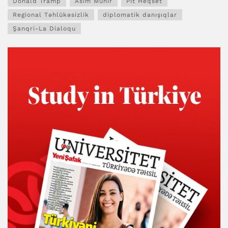
Donald Tramp
Asim Munir
Pit Heqset
Regional Təhlükəsizlik
diplomatik danışıqlar
Şanqri-La Dialoqu