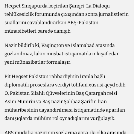
Heqset Sinqapurda keçirilən Şanqri-La Dialoqu
təhlükəsizlik forumunda çıxışından sonra jurnalistlərin
suallarını cavablandırarkən ABŞ-Pakistan
münasibətləri barədə danışıb.
Nazir bildirib ki, Vaşinqton və İslamabad arasında
gözlənilməz, lakin müsbət istiqamətdə inkişaf edən
yeni münasibətlər formalaşır.
Pit Heqset Pakistan rəhbərliyinin İranla bağlı
diplomatik proseslərə verdiyi töhfəni xüsusi qeyd edib.
O, Pakistan Silahlı Qüvvələrinin Baş Qərargah rəisi
Asim Munirin və Baş nazir Şahbaz Şərifin İran
müharibəsinin dayandırılması istiqamətində aparılan
danışıqlarda mühüm rol oynadıqlarını vurğulayıb.
ABŞ müdafiə nazirinin sözlərinə görə, iki ölkə arasında