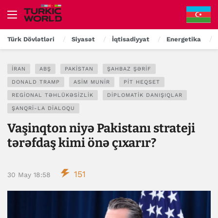
Türk Dövlətləri
Siyasət
İqtisadiyyat
Energetika
İRAN
ABŞ
PAKISTAN
ŞAHBAZ ŞƏRIF
DONALD TRAMP
ASIM MUNIR
PIT HEQSET
REGIONAL TƏHLÜKƏSIZLIK
DIPLOMATIK DANIŞIQLAR
ŞANQRI-LA DIALOQU
Vaşinqton niyə Pakistanı strateji
tərəfdaş kimi önə çıxarır?
151
30 May 18:58