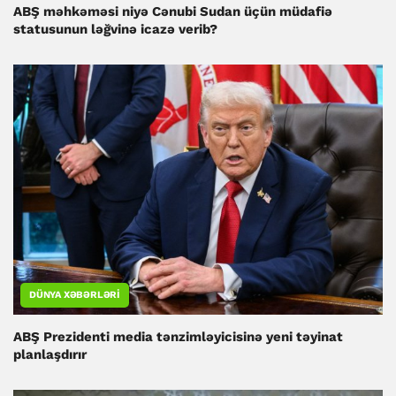
ABŞ məhkəməsi niyə Cənubi Sudan üçün müdafiə
statusunun ləğvinə icazə verib?
DÜNYA XƏBƏRLƏRI
ABŞ Prezidenti media tənzimləyicisinə yeni təyinat
planlaşdırır