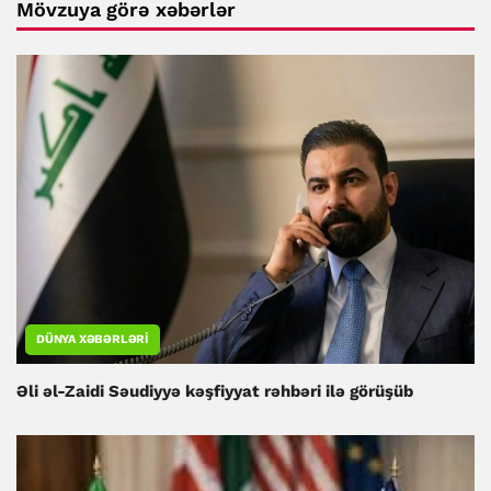
Mövzuya görə xəbərlər
DÜNYA XƏBƏRLƏRI
Əli əl-Zaidi Səudiyyə kəşfiyyat rəhbəri ilə görüşüb