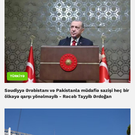
TÜRKIYƏ
Səudiyyə Ərəbistanı və Pakistanla müdafiə sazişi heç bir
ölkəyə qarşı yönəlməyib - Rəcəb Tayyib Ərdoğan