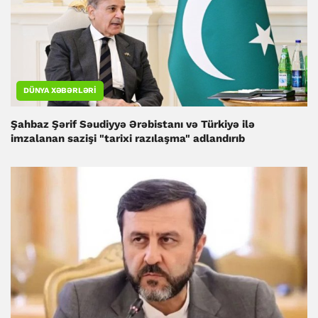
DÜNYA XƏBƏRLƏRI
Şahbaz Şərif Səudiyyə Ərəbistanı və Türkiyə ilə
imzalanan sazişi "tarixi razılaşma" adlandırıb