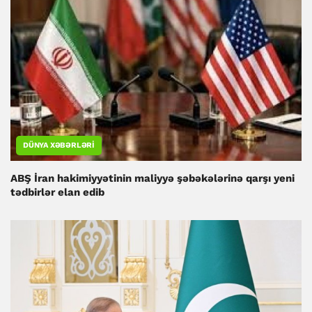
DÜNYA XƏBƏRLƏRI
ABŞ İran hakimiyyətinin maliyyə şəbəkələrinə qarşı yeni
tədbirlər elan edib