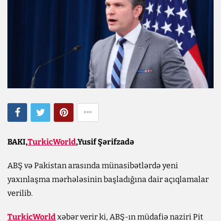
BAKI,
TurkicWorld
,Yusif Şərifzadə
ABŞ və Pakistan arasında münasibətlərdə yeni
yaxınlaşma mərhələsinin başladığına dair açıqlamalar
verilib.
TurkicWorld
xəbər verir ki, ABŞ-ın müdafiə naziri Pit