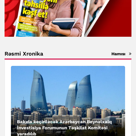
Rəsmi Xronika
Hamısı
Bakıda keçiriləcək Azərbaycan Beynəlxalq
İnvestisiya Forumunun Təşkilat Komitəsi
yaradılıb