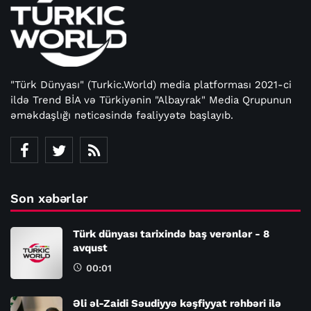
"Türk Dünyası" (Turkic.World) media platforması 2021-ci
ildə Trend BİA və Türkiyənin "Albayrak" Media Qrupunun
əməkdaşlığı nəticəsində fəaliyyətə başlayıb.
Son xəbərlər
Türk dünyası tarixində baş verənlər - 8
avqust
00:01
Əli əl-Zaidi Səudiyyə kəşfiyyat rəhbəri ilə