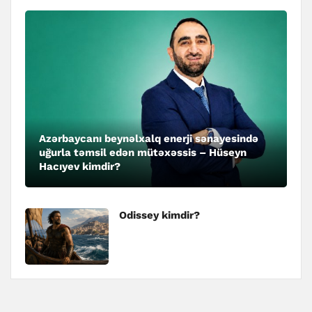
Azərbaycanı beynəlxalq enerji sənayesində
uğurla təmsil edən mütəxəssis – Hüseyn
Hacıyev kimdir?
Odissey kimdir?