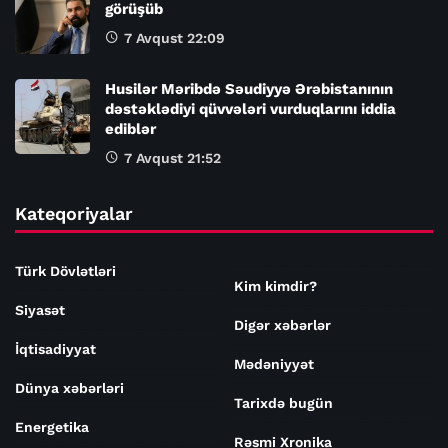
görüşüb
7 Avqust 22:09
Husilər Məribdə Səudiyyə Ərəbistanının
dəstəklədiyi qüvvələri vurduqlarını iddia
ediblər
7 Avqust 21:52
Kateqoriyalar
Türk Dövlətləri
Kim kimdir?
Siyasət
Digər xəbərlər
İqtisadiyyat
Mədəniyyət
Dünya xəbərləri
Tarixdə bugün
Energetika
Rəsmi Xronika