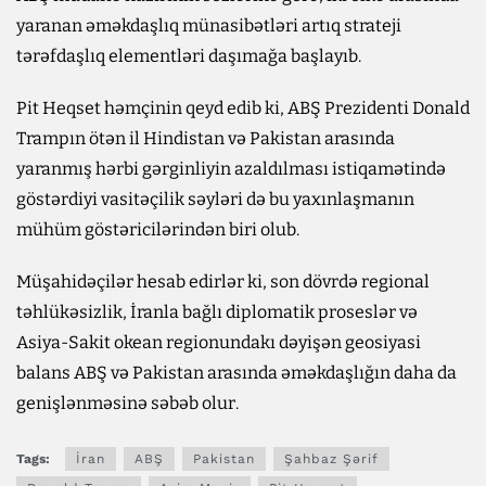
yaranan əməkdaşlıq münasibətləri artıq strateji
tərəfdaşlıq elementləri daşımağa başlayıb.
Pit Heqset həmçinin qeyd edib ki, ABŞ Prezidenti Donald
Trampın ötən il Hindistan və Pakistan arasında
yaranmış hərbi gərginliyin azaldılması istiqamətində
göstərdiyi vasitəçilik səyləri də bu yaxınlaşmanın
mühüm göstəricilərindən biri olub.
Müşahidəçilər hesab edirlər ki, son dövrdə regional
təhlükəsizlik, İranla bağlı diplomatik proseslər və
Asiya-Sakit okean regionundakı dəyişən geosiyasi
balans ABŞ və Pakistan arasında əməkdaşlığın daha da
genişlənməsinə səbəb olur.
Tags:
İran
ABŞ
Pakistan
Şahbaz Şərif