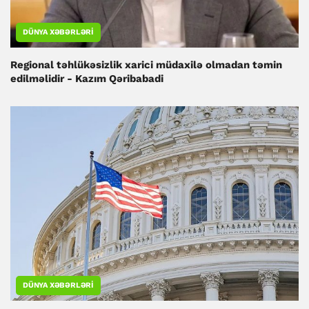
DÜNYA XƏBƏRLƏRI
Regional təhlükəsizlik xarici müdaxilə olmadan təmin
edilməlidir - Kazım Qəribabadi
DÜNYA XƏBƏRLƏRI