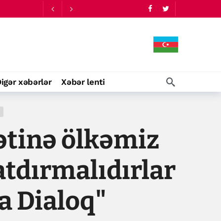
ib
12:50
igər xəbərlər
Xəbər lenti
ətinə ölkəmiz
atdırmalıdırlar
a Dialoq"