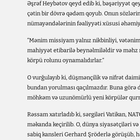
Əşrəf Heybətov qeyd edib ki, bəşəriyyət qe
çətin bir dövrə qədəm qoyub. Onun sözlərin
nümayəndələrinin fəaliyyəti xüsusi əhəmiy
“Mənim missiyam yalnız nikbinliyi, vətənim
mahiyyət etibarilə beynəlmiləldir və məhz r
körpü rolunu oynamalıdırlar.”
O vurğulayıb ki, düşmənçilik və nifrət daimi
bundan yorulması qaçılmazdır. Buna görə d
möhkəm və uzunömürlü yeni körpülər qur
Rəssam xatırladıb ki, sərgiləri Vatikan, NA
məkanda keçirilib. O, dünya siyasətçiləri v
sabiq kansleri Gerhard Şröderlə görüşüb, 