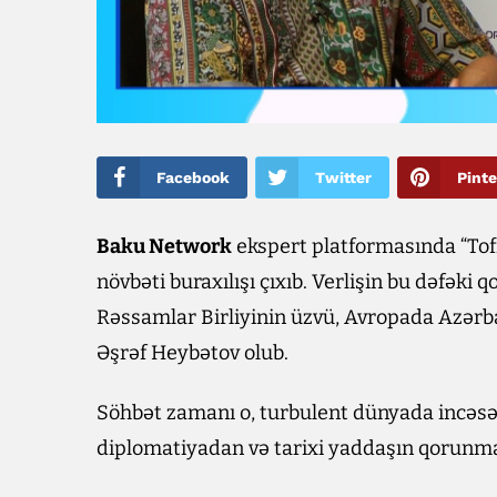
Facebook
Twitter
Pinte
Baku Network
ekspert platformasında “Tofi
növbəti buraxılışı çıxıb. Verlişin bu dəfək
Rəssamlar Birliyinin üzvü, Avropada Azər
Əşrəf Heybətov olub.
Söhbət zamanı o, turbulent dünyada incəsən
diplomatiyadan və tarixi yaddaşın qorunma