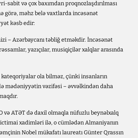
yri-sabit və çox baxımdan proqnozlaşdırılması
ə görə, məhz belə vaxtlarda incəsənət
yət kəsb edir:
izi – Azərbaycanı təbliğ etməkdir. İncəsənət
əssamlar, yazıçılar, musiqiçilər xalqlar arasında
 kateqoriyalar ola bilməz, çünki insanların
ə mədəniyyətin vəzifəsi – əvvəlkindən daha
maqdır.
TO və ATƏT də daxil olmaqla nüfuzlu beynəlxalq
ə ictimai xadimləri ilə, o cümlədən Almaniyanın
həmçinin Nobel mükafatı laureatı Günter Qrassın