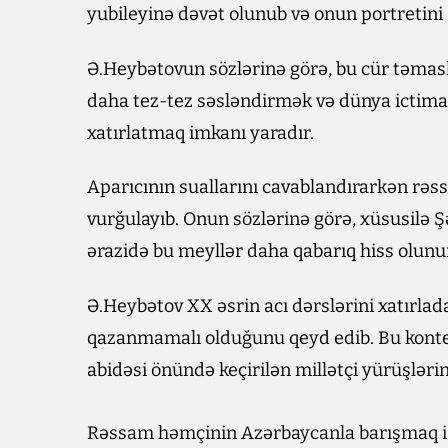
yubileyinə dəvət olunub və onun portretini
Ə.Heybətovun sözlərinə görə, bu cür təmas
daha tez-tez səsləndirmək və dünya ictima
xatırlatmaq imkanı yaradır.
Aparıcının suallarını cavablandırarkən rəs
vurğulayıb. Onun sözlərinə görə, xüsusilə 
ərazidə bu meyllər daha qabarıq hiss olunu
Ə.Heybətov XX əsrin acı dərslərini xatırlada
qazanmamalı olduğunu qeyd edib. Bu konte
abidəsi önündə keçirilən millətçi yürüşləri
Rəssam həmçinin Azərbaycanla barışmaq i