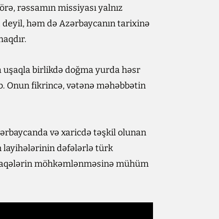
görə, rəssamın missiyası yalnız
deyil, həm də Azərbaycanın tarixinə
maqdır.
da uşaqla birlikdə doğma yurda həsr
b. Onun fikrincə, vətənə məhəbbətin
ərbaycanda və xaricdə təşkil olunan
layihələrinin dəfələrlə türk
 əlaqələrin möhkəmlənməsinə mühüm