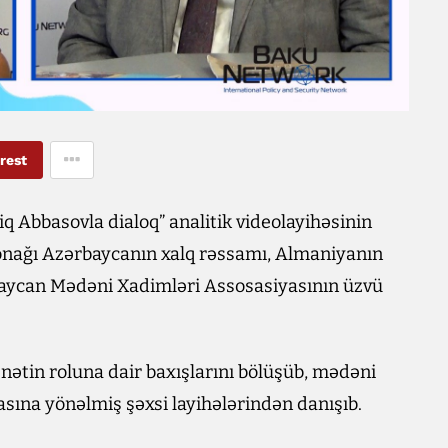
rest
q Abbasovla dialoq” analitik videolayihəsinin
i qonağı Azərbaycanın xalq rəssamı, Almaniyanın
baycan Mədəni Xadimləri Assosasiyasının üzvü
ətin roluna dair baxışlarını bölüşüb, mədəni
sına yönəlmiş şəxsi layihələrindən danışıb.