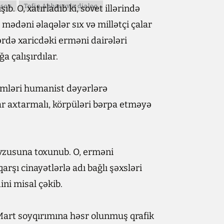
asov
Tofiq Abbasovla dialoq
b. O, xatırladıb ki, sovet illərində
mədəni əlaqələr sıx və millətçi çalar
ərdə xaricdəki erməni dairələri
 çalışırdılar.
imləri humanist dəyərlərə
ar axtarmalı, körpüləri bərpa etməyə
vzusuna toxunub. O, erməni
arşı cinayətlərlə adı bağlı şəxsləri
ni misal çəkib.
 Mart soyqırımına həsr olunmuş qrafik