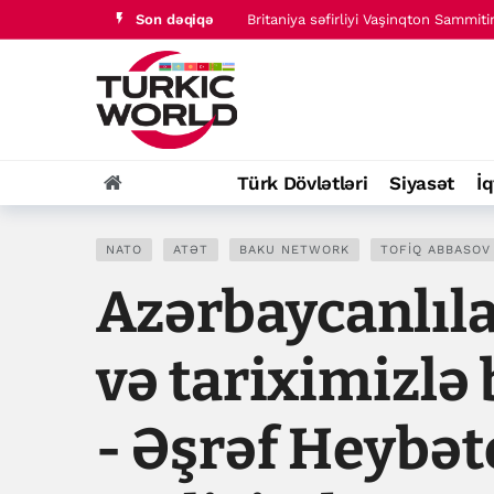
Son dəqiqə
Sülh prosesində ötən ilin ən mühüm
ABŞ Vaşinqton sammitindən bir il so
Nikol Paşinyan Prezident İlham Əli
Trampın təşkil etdiyi atəşfəşanlıq G
Britaniya səfirliyi Vaşinqton Sammit
Türk Dövlətləri
Siyasət
İq
Sülh prosesində ötən ilin ən mühüm
NATO
ATƏT
BAKU NETWORK
TOFIQ ABBASOV
Azərbaycanlıla
və tariximizlə 
- Əşrəf Heybət