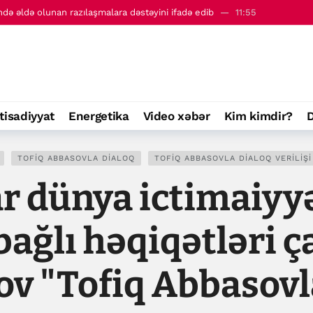
 hadisəsi Ağ Evdəki görüş oldu - Metyu Brayza
14:06
nra Azərbaycan və Ermənistan münasibətlərindəki irəliləyişi qiymətləndir
yevə zəng edib
12:36
innesin Rekordlar kitabına düşüb
11:57
ində əldə olunan razılaşmalara dəstəyini ifadə edib
11:55
tisadiyyat
Energetika
Video xəbər
Kim kimdir?
D
 hadisəsi Ağ Evdəki görüş oldu - Metyu Brayza
14:06
TOFIQ ABBASOVLA DIALOQ
TOFIQ ABBASOVLA DIALOQ VERILIŞI
r dünya ictimaiyy
bağlı həqiqətləri ç
ov "Tofiq Abbasovl