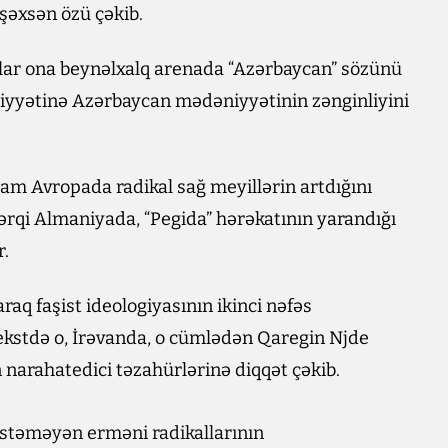
 şəxsən özü çəkib.
lar ona beynəlxalq arenada “Azərbaycan” sözünü
iyyətinə Azərbaycan mədəniyyətinin zənginliyini
sam Avropada radikal sağ meyillərin artdığını
Şərqi Almaniyada, “Pegida” hərəkatının yarandığı
r.
raq faşist ideologiyasının ikinci nəfəs
kstdə o, İrəvanda, o cümlədən Qaregin Njde
n narahatedici təzahürlərinə diqqət çəkib.
stəməyən erməni radikallarının