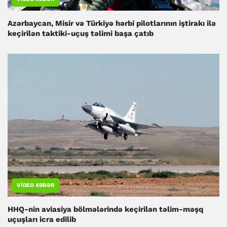
Azərbaycan, Misir və Türkiyə hərbi pilotlarının iştirakı ilə
keçirilən taktiki-uçuş təlimi başa çatıb
VIDEO XƏBƏR
HHQ-nin aviasiya bölmələrində keçirilən təlim-məşq
uçuşları icra edilib