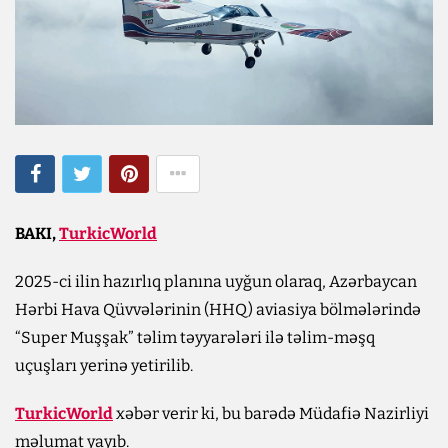
BAKI,
TurkicWorld
2025-ci ilin hazırlıq planına uyğun olaraq, Azərbaycan
Hərbi Hava Qüvvələrinin (HHQ) aviasiya bölmələrində
“Super Muşşak” təlim təyyarələri ilə təlim-məşq
uçuşları yerinə yetirilib.
TurkicWorld
xəbər verir ki, bu barədə Müdafiə Nazirliyi
məlumat yayıb.