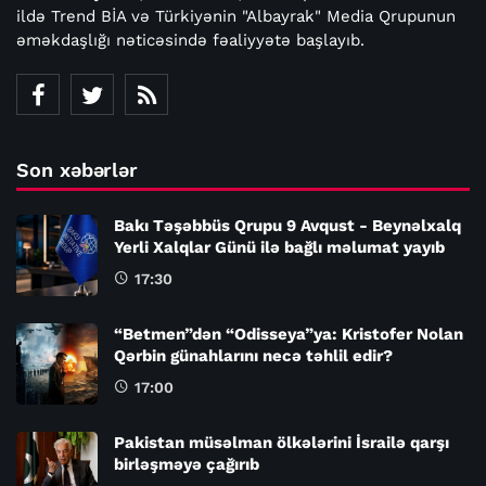
ildə Trend BİA və Türkiyənin "Albayrak" Media Qrupunun
əməkdaşlığı nəticəsində fəaliyyətə başlayıb.
Son xəbərlər
Bakı Təşəbbüs Qrupu 9 Avqust - Beynəlxalq
Yerli Xalqlar Günü ilə bağlı məlumat yayıb
17:30
“Betmen”dən “Odisseya”ya: Kristofer Nolan
Qərbin günahlarını necə təhlil edir?
17:00
Pakistan müsəlman ölkələrini İsrailə qarşı
birləşməyə çağırıb