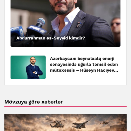
Abdurrahman əs-Seyyid kimdir?
Azərbaycanı beynəlxalq enerji
sənayesində uğurla təmsil edən
mütəxəssis – Hüseyn Hacıyev
kimdir?
Mövzuya görə xəbərlər