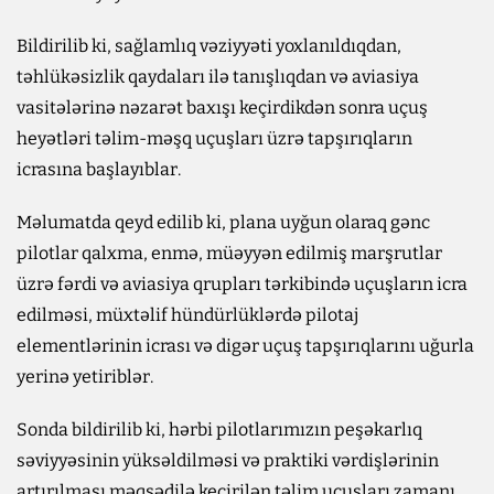
Bildirilib ki, sağlamlıq vəziyyəti yoxlanıldıqdan,
təhlükəsizlik qaydaları ilə tanışlıqdan və aviasiya
vasitələrinə nəzarət baxışı keçirdikdən sonra uçuş
heyətləri təlim-məşq uçuşları üzrə tapşırıqların
icrasına başlayıblar.
Məlumatda qeyd edilib ki, plana uyğun olaraq gənc
pilotlar qalxma, enmə, müəyyən edilmiş marşrutlar
üzrə fərdi və aviasiya qrupları tərkibində uçuşların icra
edilməsi, müxtəlif hündürlüklərdə pilotaj
elementlərinin icrası və digər uçuş tapşırıqlarını uğurla
yerinə yetiriblər.
Sonda bildirilib ki, hərbi pilotlarımızın peşəkarlıq
səviyyəsinin yüksəldilməsi və praktiki vərdişlərinin
artırılması məqsədilə keçirilən təlim uçuşları zamanı