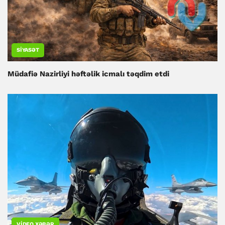
SIYASƏT
Müdafiə Nazirliyi həftəlik icmalı təqdim etdi
VIDEO XƏBƏR