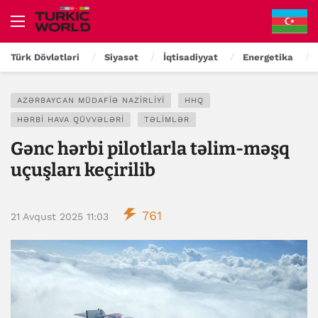
Türk Dövlətləri
Siyasət
İqtisadiyyat
Energetika
AZƏRBAYCAN MÜDAFIƏ NAZIRLIYI
HHQ
HƏRBI HAVA QÜVVƏLƏRI
TƏLIMLƏR
Gənc hərbi pilotlarla təlim-məşq
uçuşları keçirilib
761
21 Avqust 2025 11:03