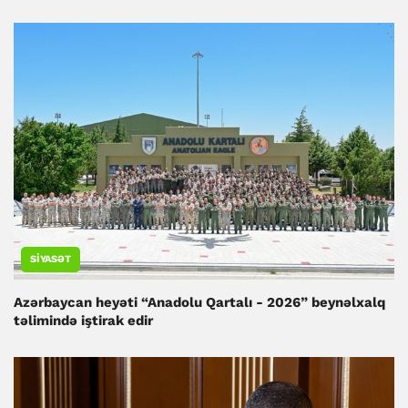
SIYASƏT
Azərbaycan heyəti “Anadolu Qartalı - 2026” beynəlxalq
təlimində iştirak edir