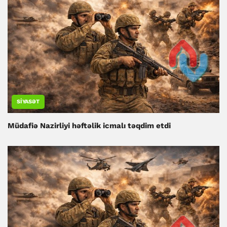
SIYASƏT
Müdafiə Nazirliyi həftəlik icmalı təqdim etdi