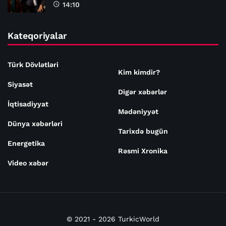
14:10
Kateqoriyalar
Türk Dövlətləri
Kim kimdir?
Siyasət
Digər xəbərlər
İqtisadiyyat
Mədəniyyət
Dünya xəbərləri
Tarixdə bugün
Energetika
Rəsmi Xronika
Video xəbər
© 2021 - 2026 TurkicWorld