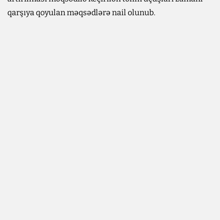
qarşıya qoyulan məqsədlərə nail olunub.