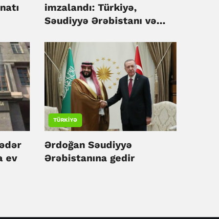
natı
imzalandı: Türkiyə,
Səudiyyə Ərəbistanı və
Pakistan birgə müdafiə
öhdəliyi götürdü
TÜRKIYƏ
qədər
Ərdoğan Səudiyyə
a ev
Ərəbistanına gedir