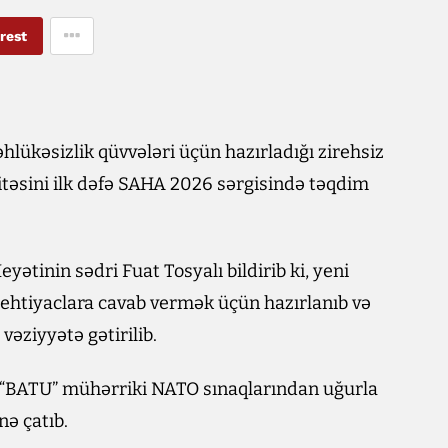
rest
lükəsizlik qüvvələri üçün hazırladığı zirehsiz
təsini ilk dəfə SAHA 2026 sərgisində təqdim
eyətinin sədri Fuat Tosyalı bildirib ki, yeni
 ehtiyaclara cavab vermək üçün hazırlanıb və
vəziyyətə gətirilib.
 “BATU” mühərriki NATO sınaqlarından uğurla
nə çatıb.