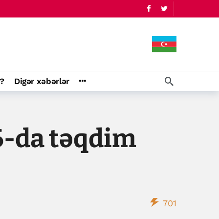
?
Digər xəbərlər
6-da təqdim
701