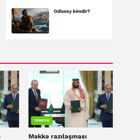
Odissey kimdir?
TÜRKIYƏ
ə
Məkkə razılaşması