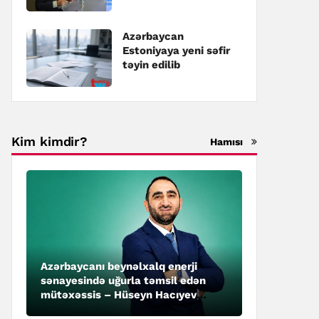
təyin edilib
Azərbaycan
Estoniyaya yeni səfir
təyin edilib
Kim kimdir?
Hamısı
Azərbaycanı beynəlxalq enerji
sənayesində uğurla təmsil edən
mütəxəssis – Hüseyn Hacıyev
kimdir?