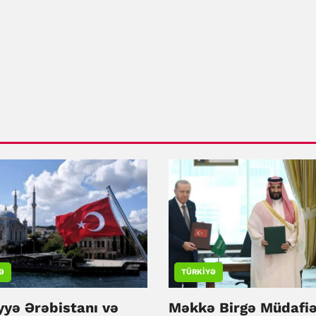
Ə
TÜRKIYƏ
yyə Ərəbistanı və
Məkkə Birgə Müdafi