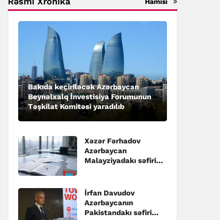
Rəsmi Xronika
Hamısı
Bakıda keçiriləcək Azərbaycan
Beynəlxalq İnvestisiya Forumunun
Təşkilat Komitəsi yaradılıb
Xəzər Fərhadov
Azərbaycan
Malayziyadakı səfiri
təyin edilib
İrfan Davudov
Azərbaycanın
Pakistandakı səfiri