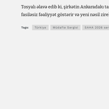
Tosyalı əlavə edib ki, şirkətin Ankaradakı t
fasiləsiz fəaliyyət göstərir və yeni nəsil zir
Tags:
Türkiyə
Müdafiə Sərgisi
SAHA 2026 sər