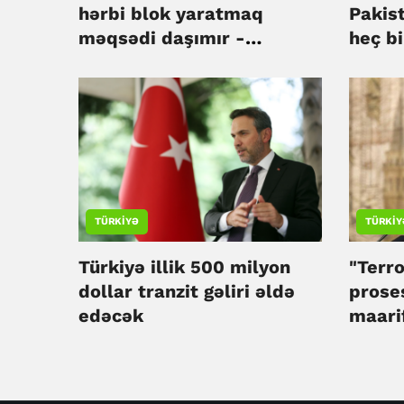
hərbi blok yaratmaq
Pakis
məqsədi daşımır -
heç bi
Səudiyyə Ərəbistanı
yönəl
TÜRKIYƏ
TÜRKIY
Türkiyə illik 500 milyon
"Terro
dollar tranzit gəliri əldə
proses
edəcək
maari
kampa
başla