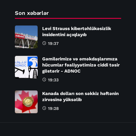
Son xəbərlər
Levi Strauss kibertəhlükəsizlik
insidentini açıqlayıb
19:37
Gəmilərimizə və əməkdaşlarımıza
hücumlar fəaliyyətimizə ciddi təsir
göstərir - ADNOC
19:33
Kanada dolları son səkkiz həftənin
zirvəsinə yüksəlib
19:28