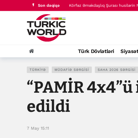
Son dəqiqə
Körfəz Əməkdaşlıq Şurası husilərin
Levi Strauss kibertəhlükəsizlik insid
Türk Dövlətləri
Siyasə
TÜRKIYƏ
MÜDAFIƏ SƏRGISI
SAHA 2026 SƏRGISI
“PAMİR 4x4”ü 
edildi
7 May 15:11