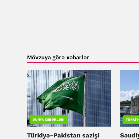
Mövzuya görə xəbərlər
DÜNYA XƏBƏRLƏRI
TÜRKIY
Türkiyə-Pakistan sazişi
Səudi