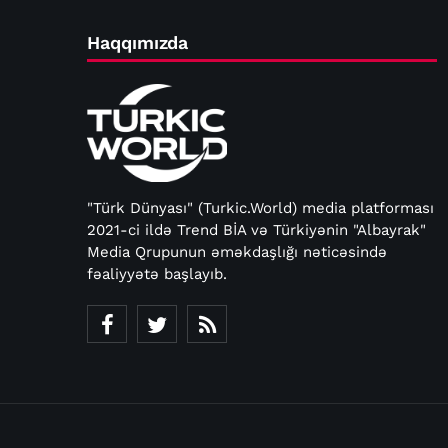
Haqqımızda
"Türk Dünyası" (Turkic.World) media platforması
2021-ci ildə Trend BİA və Türkiyənin "Albayrak"
Media Qrupunun əməkdaşlığı nəticəsində
fəaliyyətə başlayıb.