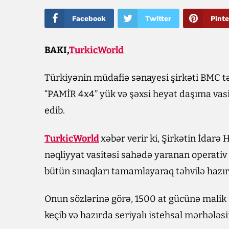
Facebook
Twitter
Pinte
BAKI,
TurkicWorld
Türkiyənin müdafiə sənayesi şirkəti BMC təh
“PAMİR 4x4” yük və şəxsi heyət daşıma vasi
edib.
TurkicWorld
xəbər verir ki, Şirkətin İdarə H
nəqliyyat vasitəsi sahədə yaranan operativ
bütün sınaqları tamamlayaraq təhvilə hazır 
Onun sözlərinə görə, 1500 at gücünə malik
keçib və hazırda seriyalı istehsal mərhələsi