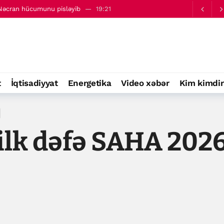
 Nəcran hücumunu pisləyib
19:21
entini açıqlayıb
19:37
t
İqtisadiyyat
Energetika
Video xəbər
Kim kimdir
ilk dəfə SAHA 202