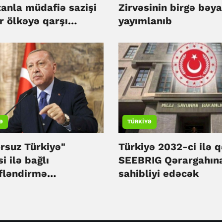
tanla müdafiə sazişi
Zirvəsinin birgə bəya
r ölkəyə qarşı
yayımlanıb
məyib - Türkiyə
Ə
TÜRKIYƏ
rsuz Türkiyə"
Türkiyə 2032-ci ilə 
i ilə bağlı
SEEBRIG Qərargahın
fləndirmə
sahibliyi edəcək
niyasına
nılacaq