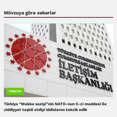
Mövzuya görə xəbərlər
TÜRKIYƏ
Türkiyə “Məkkə sazişi”nin NATO-nun 5-ci maddəsi ilə
ziddiyyət təşkil etdiyi iddialarını təkzib edib