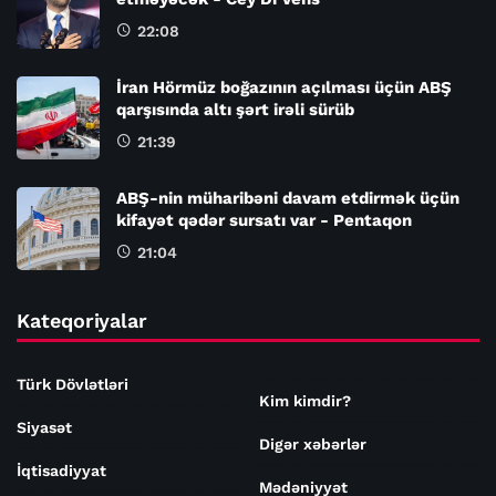
22:08
İran Hörmüz boğazının açılması üçün ABŞ
qarşısında altı şərt irəli sürüb
21:39
ABŞ-nin müharibəni davam etdirmək üçün
kifayət qədər sursatı var - Pentaqon
21:04
Kateqoriyalar
Türk Dövlətləri
Kim kimdir?
Siyasət
Digər xəbərlər
İqtisadiyyat
Mədəniyyət