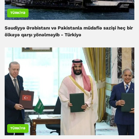
TÜRKIYƏ
Səudiyyə Ərəbistanı və Pakistanla müdafiə sazişi heç bir
ölkəyə qarşı yönəlməyib - Türkiyə
TÜRKIYƏ