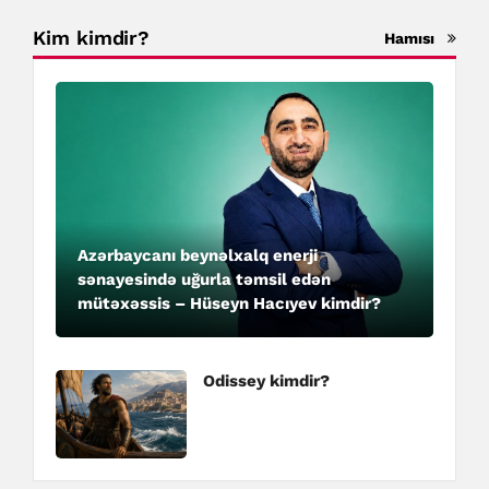
Kim kimdir?
Hamısı
Azərbaycanı beynəlxalq enerji
sənayesində uğurla təmsil edən
mütəxəssis – Hüseyn Hacıyev kimdir?
Odissey kimdir?