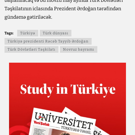
başlanılacaq və bu mövzu may ayında Türk Dövlətləri
Təşkilatının iclasında Prezident Ərdoğan tərəfindən
gündəmə gətiriləcək.
Tags:
Türkiyə
Türk dünyası
Türkiyə prezidenti Rəcəb Tayyib Ərdoğan
Türk Dövlətləri Təşkilatı
Novruz bayramı