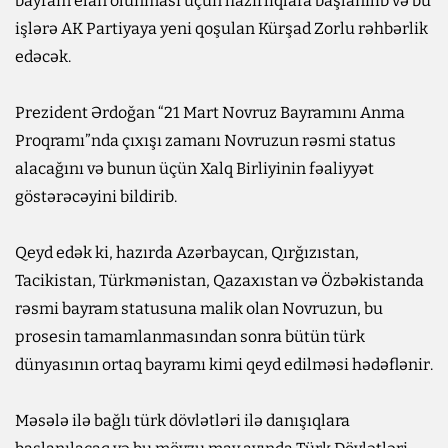
bayram elan olunması üçün hazırlıqlara başlanılıb və bu
işlərə AK Partiyaya yeni qoşulan Kürşad Zorlu rəhbərlik
edəcək.
Prezident Ərdoğan “21 Mart Novruz Bayramını Anma
Proqramı”nda çıxışı zamanı Novruzun rəsmi status
alacağını və bunun üçün Xalq Birliyinin fəaliyyət
göstərəcəyini bildirib.
Qeyd edək ki, hazırda Azərbaycan, Qırğızıstan,
Tacikistan, Türkmənistan, Qazaxıstan və Özbəkistanda
rəsmi bayram statusuna malik olan Novruzun, bu
prosesin tamamlanmasından sonra bütün türk
dünyasının ortaq bayramı kimi qeyd edilməsi hədəflənir.
Məsələ ilə bağlı türk dövlətləri ilə danışıqlara