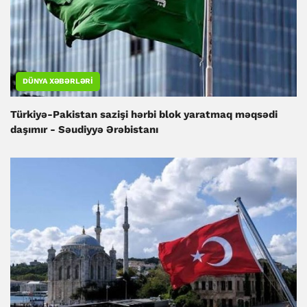
DÜNYA XƏBƏRLƏRI
Türkiyə-Pakistan sazişi hərbi blok yaratmaq məqsədi
daşımır - Səudiyyə Ərəbistanı