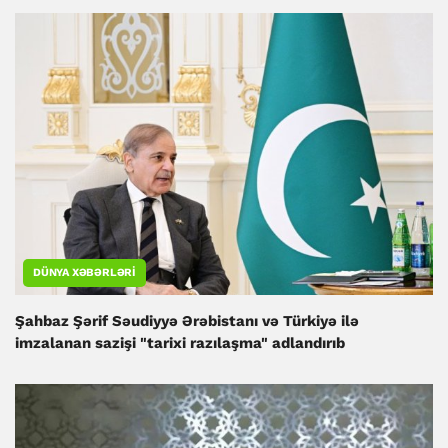
DÜNYA XƏBƏRLƏRI
Şahbaz Şərif Səudiyyə Ərəbistanı və Türkiyə ilə
imzalanan sazişi "tarixi razılaşma" adlandırıb