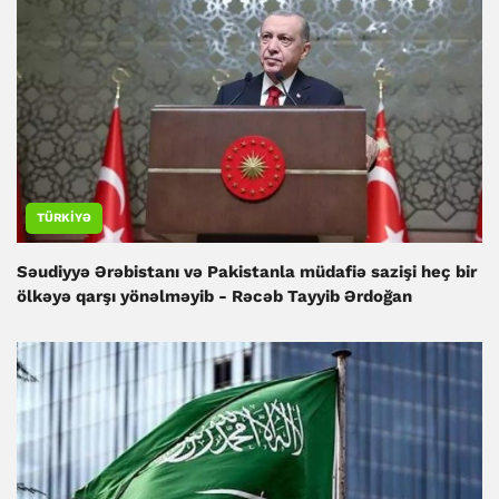
TÜRKIYƏ
Səudiyyə Ərəbistanı və Pakistanla müdafiə sazişi heç bir
ölkəyə qarşı yönəlməyib - Rəcəb Tayyib Ərdoğan