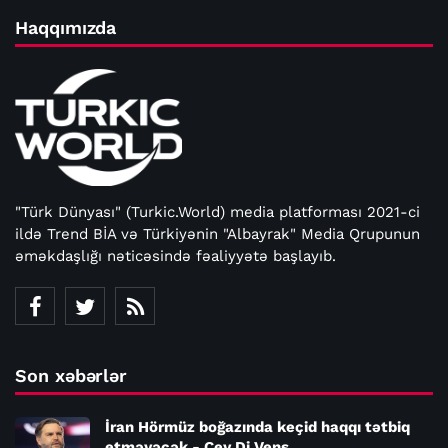
Haqqımızda
"Türk Dünyası" (Turkic.World) media platforması 2021-ci
ildə Trend BİA və Türkiyənin "Albayrak" Media Qrupunun
əməkdaşlığı nəticəsində fəaliyyətə başlayıb.
Son xəbərlər
İran Hörmüz boğazında keçid haqqı tətbiq
etməyəcək - Cey Di Vens