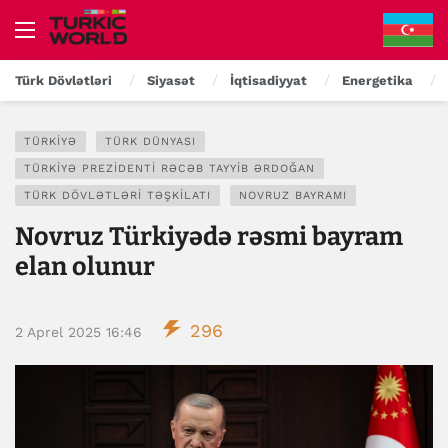
Türk Dövlətləri
Siyasət
İqtisadiyyat
Energetika
TÜRKIYƏ
TÜRK DÜNYASI
TÜRKIYƏ PREZIDENTI RƏCƏB TAYYIB ƏRDOĞAN
TÜRK DÖVLƏTLƏRI TƏŞKILATI
NOVRUZ BAYRAMI
Novruz Türkiyədə rəsmi bayram
elan olunur
296
2 Aprel 2025 16:46