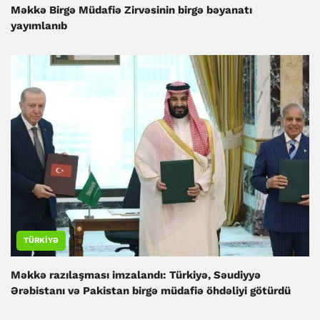
Məkkə Birgə Müdafiə Zirvəsinin birgə bəyanatı
yayımlanıb
TÜRKIYƏ
Məkkə razılaşması imzalandı: Türkiyə, Səudiyyə
Ərəbistanı və Pakistan birgə müdafiə öhdəliyi götürdü