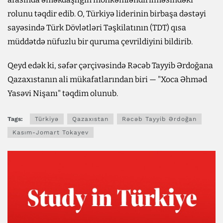
rolunu təqdir edib. O, Türkiyə liderinin birbaşa dəstəyi
sayəsində Türk Dövlətləri Təşkilatının (TDT) qısa
müddətdə nüfuzlu bir quruma çevrildiyini bildirib.
Qeyd edək ki, səfər çərçivəsində Rəcəb Tayyib Ərdoğana
Qazaxıstanın ali mükafatlarından biri — "Xoca Əhməd
Yasəvi Nişanı" təqdim olunub.
Tags:
Türkiyə
Qazaxıstan
Rəcəb Tayyib Ərdoğan
Kasım-Jomart Tokayev