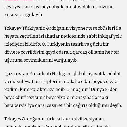
keyfiyyətlərini və beynəlxalq müstəvidəki nüfuzunu
xüsusi vurğulayıb.
Tokayev Türkiyənin Ərdoğanın vizyoner təşəbbüsləri ilə
həyata keçirilən islahatlar nəticəsində sabit inkişaf yolu
izlədiyini bildirib. O, Türkiyənin təsirli və güclü bir
dövlətə çevrildiyini qeyd edərək, qardaş ölkənin hər bir
uğuruna sevindiklərini vurğulayıb.
Qazaxıstan Prezidenti Ərdoğanı qlobal siyasətdə ədalət
və məsuliyyət prinsiplərini müdafiə edən böyük dövlət
xadimi kimi xarakterizə edib. O, məşhur "Dünya 5-dən
böyükdür" tezisinin beynəlxalq münasibətlərdəki
bərabərsizliyə qarşı cəsarətli bir çağırış olduğunu deyib.
Tokayev Ərdoğanın türk və islam sivilizasiyaları
arasında əməkdaşlığın möhkəmləndirilməsindəki