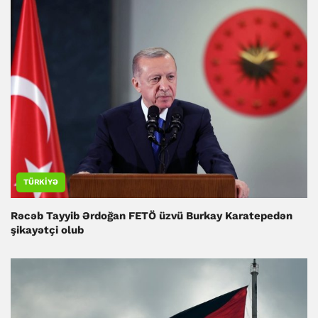
TÜRKIYƏ
Rəcəb Tayyib Ərdoğan FETÖ üzvü Burkay Karatepedən
şikayətçi olub