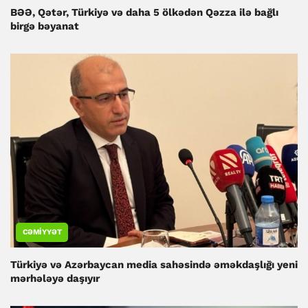
BƏƏ, Qətər, Türkiyə və daha 5 ölkədən Qəzza ilə bağlı
birgə bəyanat
CƏMIYYƏT
Türkiyə və Azərbaycan media sahəsində əməkdaşlığı yeni
mərhələyə daşıyır