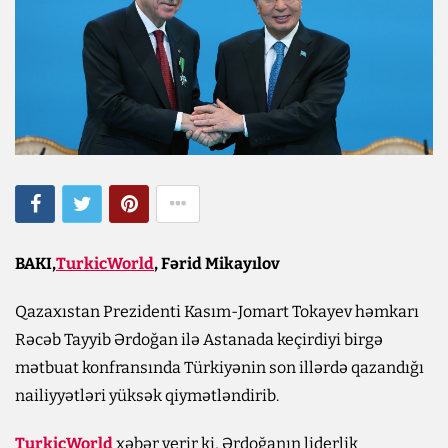
BAKI,
TurkicWorld
, Fərid Mikayılov
Qazaxıstan Prezidenti Kasım-Jomart Tokayev həmkarı
Rəcəb Tayyib Ərdoğan ilə Astanada keçirdiyi birgə
mətbuat konfransında Türkiyənin son illərdə qazandığı
nailiyyətləri yüksək qiymətləndirib.
TurkicWorld
xəbər verir ki, Ərdoğanın liderlik