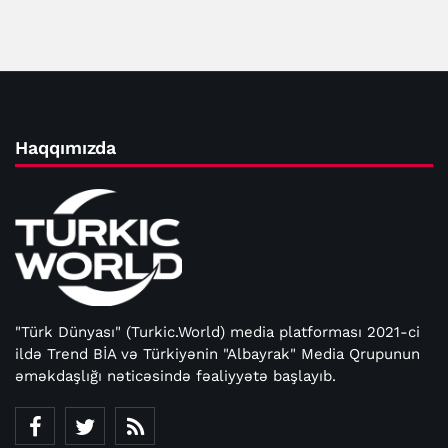
Haqqımızda
"Türk Dünyası" (Turkic.World) media platforması 2021-ci
ildə Trend BİA və Türkiyənin "Albayrak" Media Qrupunun
əməkdaşlığı nəticəsində fəaliyyətə başlayıb.