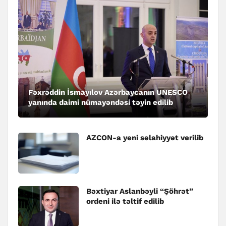
Fəxrəddin İsmayılov Azərbaycanın UNESCO
yanında daimi nümayəndəsi təyin edilib
AZCON-a yeni səlahiyyət verilib
Bəxtiyar Aslanbəyli “Şöhrət”
ordeni ilə təltif edilib