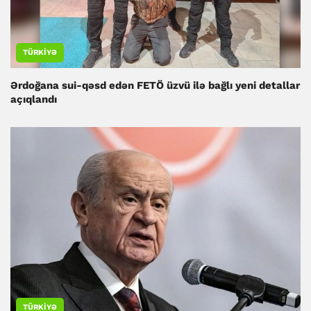
TÜRKIYƏ
Ərdoğana sui-qəsd edən FETÖ üzvü ilə bağlı yeni detallar
açıqlandı
TÜRKIYƏ