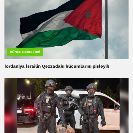
DÜNYA XƏBƏRLƏRI
İordaniya İsrailin Qəzzadakı hücumlarını pisləyib