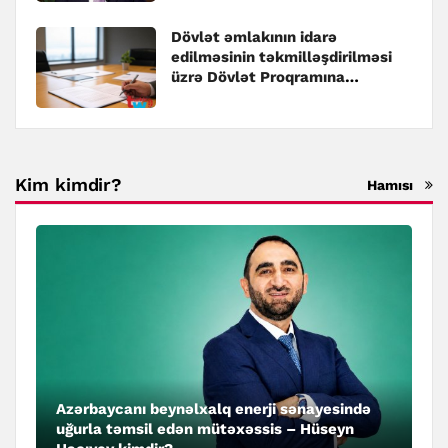
Dövlət əmlakının idarə
edilməsinin təkmilləşdirilməsi
üzrə Dövlət Proqramına
dəyişiklik edilib
Kim kimdir?
Hamısı
Azərbaycanı beynəlxalq enerji sənayesində
uğurla təmsil edən mütəxəssis – Hüseyn