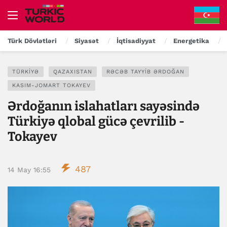
Türk Dövlətləri
Siyasət
İqtisadiyyat
Energetika
TÜRKIYƏ
QAZAXISTAN
RƏCƏB TAYYIB ƏRDOĞAN
KASIM-JOMART TOKAYEV
Ərdoğanın islahatları sayəsində
Türkiyə qlobal gücə çevrilib -
Tokayev
487
14 May 16:55