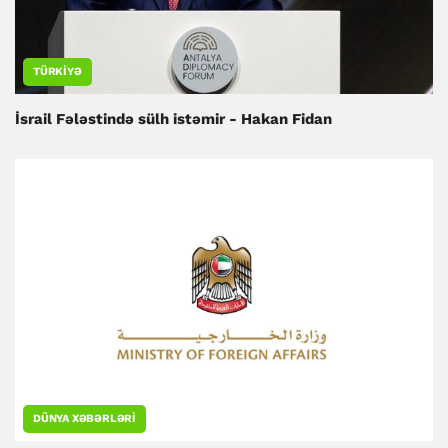
TÜRKIYƏ
İsrail Fələstində sülh istəmir - Hakan Fidan
DÜNYA XƏBƏRLƏRI