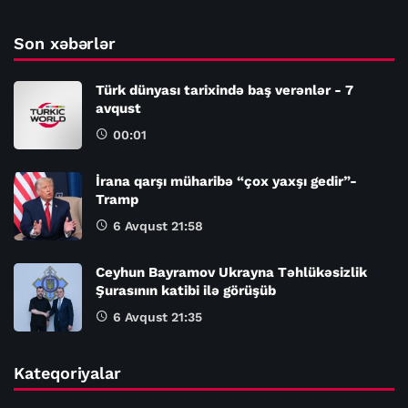
Son xəbərlər
Türk dünyası tarixində baş verənlər - 7
avqust
00:01
İrana qarşı müharibə “çox yaxşı gedir”-
Tramp
6 Avqust 21:58
Ceyhun Bayramov Ukrayna Təhlükəsizlik
Şurasının katibi ilə görüşüb
6 Avqust 21:35
Kateqoriyalar