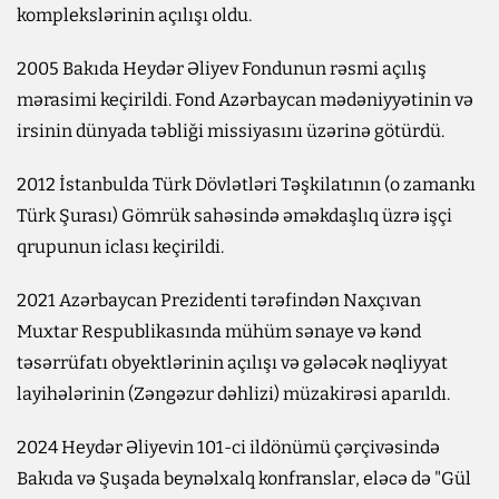
komplekslərinin açılışı oldu.
2005 Bakıda Heydər Əliyev Fondunun rəsmi açılış
mərasimi keçirildi. Fond Azərbaycan mədəniyyətinin və
irsinin dünyada təbliği missiyasını üzərinə götürdü.
2012 İstanbulda Türk Dövlətləri Təşkilatının (o zamankı
Türk Şurası) Gömrük sahəsində əməkdaşlıq üzrə işçi
qrupunun iclası keçirildi.
2021 Azərbaycan Prezidenti tərəfindən Naxçıvan
Muxtar Respublikasında mühüm sənaye və kənd
təsərrüfatı obyektlərinin açılışı və gələcək nəqliyyat
layihələrinin (Zəngəzur dəhlizi) müzakirəsi aparıldı.
2024 Heydər Əliyevin 101-ci ildönümü çərçivəsində
Bakıda və Şuşada beynəlxalq konfranslar, eləcə də "Gül