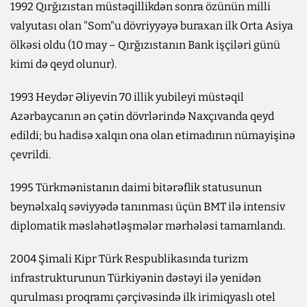
1992 Qırğızıstan müstəqillikdən sonra özünün milli
valyutası olan "Som"u dövriyyəyə buraxan ilk Orta Asiya
ölkəsi oldu (10 may – Qırğızıstanın Bank işçiləri günü
kimi də qeyd olunur).
1993 Heydər Əliyevin 70 illik yubileyi müstəqil
Azərbaycanın ən çətin dövrlərində Naxçıvanda qeyd
edildi; bu hadisə xalqın ona olan etimadının nümayişinə
çevrildi.
1995 Türkmənistanın daimi bitərəflik statusunun
beynəlxalq səviyyədə tanınması üçün BMT ilə intensiv
diplomatik məsləhətləşmələr mərhələsi tamamlandı.
2004 Şimali Kipr Türk Respublikasında turizm
infrastrukturunun Türkiyənin dəstəyi ilə yenidən
qurulması proqramı çərçivəsində ilk irimiqyaslı otel