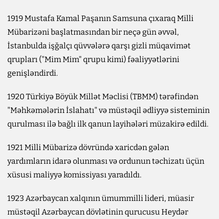
1919 Mustafa Kamal Paşanın Samsuna çıxaraq Milli
Mübarizəni başlatmasından bir neçə gün əvvəl,
İstanbulda işğalçı qüvvələrə qarşı gizli müqavimət
qrupları ("Mim Mim" qrupu kimi) fəaliyyətlərini
genişləndirdi.
1920 Türkiyə Böyük Millət Məclisi (TBMM) tərəfindən
"Məhkəmələrin İslahatı" və müstəqil ədliyyə sisteminin
qurulması ilə bağlı ilk qanun layihələri müzakirə edildi.
1921 Milli Mübarizə dövründə xaricdən gələn
yardımların idarə olunması və ordunun təchizatı üçün
xüsusi maliyyə komissiyası yaradıldı.
1923 Azərbaycan xalqının ümummilli lideri, müasir
müstəqil Azərbaycan dövlətinin qurucusu Heydər