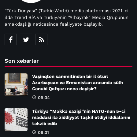
"Türk Dünyası" (Turkic.World) media platforması 2021-ci
ildə Trend BİA və Türkiyənin "Albayrak" Media Qrupunun
əməkdaşlığı nəticəsində fəaliyyətə başlayıb.
Son xəbərlər
Vaşinqton sammitindən bir il ötür:
Azərbaycan və Ermənistan arasında sülh
Cənubi Qafqazı necə dəyişir?
09:34
Türkiyə “Məkkə sazişi”nin NATO-nun 5-ci
maddəsi ilə ziddiyyət təşkil etdiyi iddialarını
təkzib edib
09:31