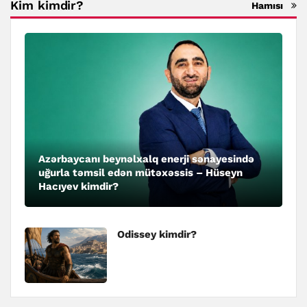
Kim kimdir?
Hamısı
Azərbaycanı beynəlxalq enerji sənayesində
uğurla təmsil edən mütəxəssis – Hüseyn
Hacıyev kimdir?
Odissey kimdir?