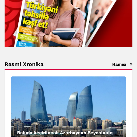
Rəsmi Xronika
Hamısı
Bakıda keçiriləcək Azərbaycan Beynəlxalq