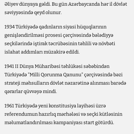
Əliyev dünyaya gəldi. Bu gün Azərbaycanda hər il dövlət
səviyyəsində qeyd olunur.
1934 Türkiyədə qadınların siyasi hüquqlarının
genişləndirilməsi prosesi çərçivəsində bələdiyyə
seçkilərində iştirak təcrübəsinin təhlili və növbəti
islahat addımları müzakirə edildi.
1941 II Dünya Müharibəsi təhlükəsi səbəbindən
Türkiyədə "Milli Qorunma Qanunu" çərçivəsində bəzi
strateji məhsulların dövlət nəzarətinə alınması barədə
qərarlar qüvvəyə mindi.
1961 Türkiyədə yeni konstitusiya layihəsi üzrə
referendumun hazırlıq mərhələsi və seçki kütləsinin
məlumatlandırılması kampaniyası start götürdü.