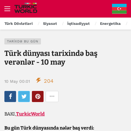
Türk Dövlətləri
Siyasət
İqtisadiyyat
Energetika
TARIXDƏ BU GÜN
Türk dünyası tarixində baş
verənlər - 10 may
204
10 May 00:01
BAKI,
TurkicWorld
Bu gün Türk dünyasında nələr baş verdi:​