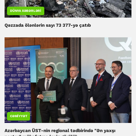
DÜNYA XƏBƏRLƏRI
Qəzzada ölənlərin sayı 73 377-yə çatıb
CƏMIYYƏT
Azərbaycan ÜST-nin regional tədbirində "Ən yaxşı