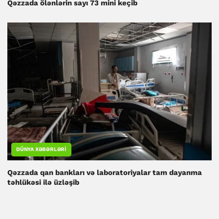
Qəzzada ölənlərin sayı 73 mini keçib
DÜNYA XƏBƏRLƏRI
Qəzzada qan bankları və laboratoriyalar tam dayanma
təhlükəsi ilə üzləşib