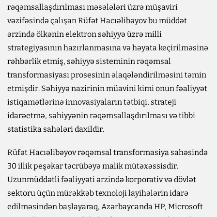
rəqəmsallaşdırılması məsələləri üzrə müşaviri
vəzifəsində çalışan Rüfət Hacıəlibəyov bu müddət
ərzində ölkənin elektron səhiyyə üzrə milli
strategiyasının hazırlanmasına və həyata keçirilməsinə
rəhbərlik etmiş, səhiyyə sisteminin rəqəmsal
transformasiyası prosesinin əlaqələndirilməsini təmin
etmişdir. Səhiyyə nazirinin müavini kimi onun fəaliyyət
istiqamətlərinə innovasiyaların tətbiqi, strateji
idarəetmə, səhiyyənin rəqəmsallaşdırılması və tibbi
statistika sahələri daxildir.
Rüfət Hacıəlibəyov rəqəmsal transformasiya sahəsində
30 illik peşəkar təcrübəyə malik mütəxəssisdir.
Uzunmüddətli fəaliyyəti ərzində korporativ və dövlət
sektoru üçün mürəkkəb texnoloji layihələrin idarə
edilməsindən başlayaraq, Azərbaycanda HP, Microsoft