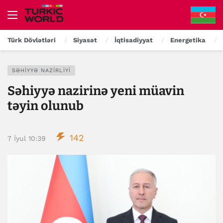
Türk Dövlətləri
Siyasət
İqtisadiyyat
Energetika
SƏHIYYƏ NAZIRLIYI
Səhiyyə nazirinə yeni müavin
təyin olunub
142
7 İyul 10:39