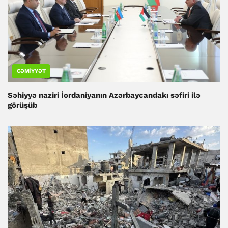
CƏMIYYƏT
Səhiyyə naziri İordaniyanın Azərbaycandakı səfiri ilə
görüşüb