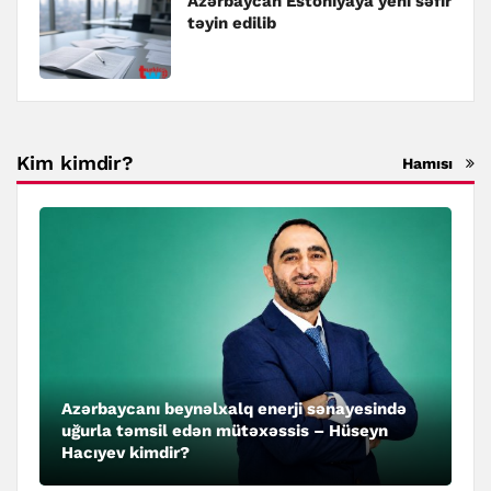
Azərbaycan Estoniyaya yeni səfir
təyin edilib
Kim kimdir?
Hamısı
Azərbaycanı beynəlxalq enerji sənayesində
uğurla təmsil edən mütəxəssis – Hüseyn
Hacıyev kimdir?