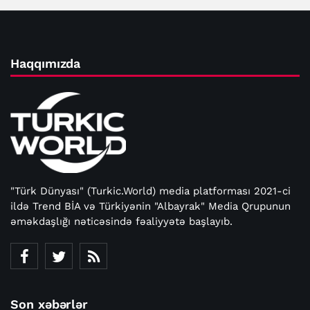
Haqqımızda
"Türk Dünyası" (Turkic.World) media platforması 2021-ci
ildə Trend BİA və Türkiyənin "Albayrak" Media Qrupunun
əməkdaşlığı nəticəsində fəaliyyətə başlayıb.
Son xəbərlər