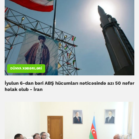
DÜNYA XƏBƏRLƏRI
İyulun 6-dan bəri ABŞ hücumları nəticəsində azı 50 nəfər
həlak olub - İran