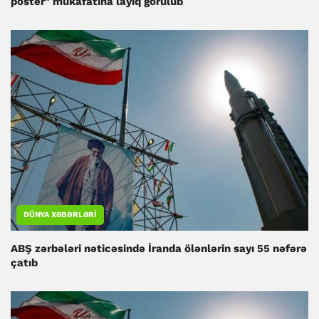
poster" mükafatına layiq görülüb
DÜNYA XƏBƏRLƏRI
ABŞ zərbələri nəticəsində İranda ölənlərin sayı 55 nəfərə
çatıb