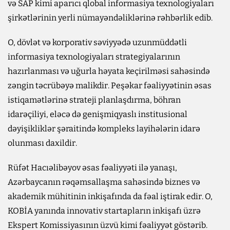
və SAP kimi aparıcı qlobal informasiya texnologiyaları
şirkətlərinin yerli nümayəndəliklərinə rəhbərlik edib.
O, dövlət və korporativ səviyyədə uzunmüddətli
informasiya texnologiyaları strategiyalarının
hazırlanması və uğurla həyata keçirilməsi sahəsində
zəngin təcrübəyə malikdir. Peşəkar fəaliyyətinin əsas
istiqamətlərinə strateji planlaşdırma, böhran
idarəçiliyi, eləcə də genişmiqyaslı institusional
dəyişikliklər şəraitində kompleks layihələrin idarə
olunması daxildir.
Rüfət Hacıəlibəyov əsas fəaliyyəti ilə yanaşı,
Azərbaycanın rəqəmsallaşma sahəsində biznes və
akademik mühitinin inkişafında da fəal iştirak edir. O,
KOBİA yanında innovativ startapların inkişafı üzrə
Ekspert Komissiyasının üzvü kimi fəaliyyət göstərib.