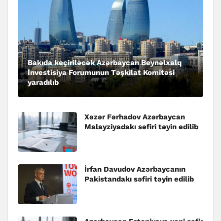
Bakıda keçiriləcək Azərbaycan Beynəlxalq
İnvestisiya Forumunun Təşkilat Komitəsi
yaradılıb
Xəzər Fərhadov Azərbaycan
Malayziyadakı səfiri təyin edilib
İrfan Davudov Azərbaycanın
Pakistandakı səfiri təyin edilib