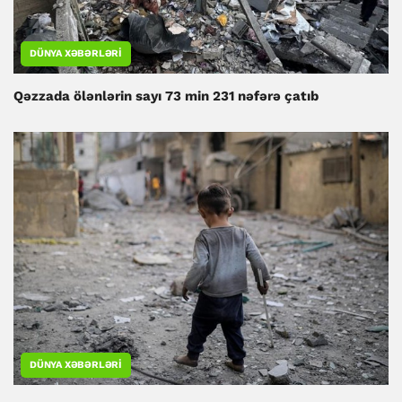
DÜNYA XƏBƏRLƏRI
Qəzzada ölənlərin sayı 73 min 231 nəfərə çatıb
DÜNYA XƏBƏRLƏRI