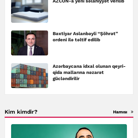
AZCON-a yeni səlahiyyət verilib
Bəxtiyar Aslanbəyli “Şöhrət”
ordeni ilə təltif edilib
Azərbaycana idxal olunan qeyri-
qida mallarına nəzarət
gücləndirilir
Kim kimdir?
Hamısı