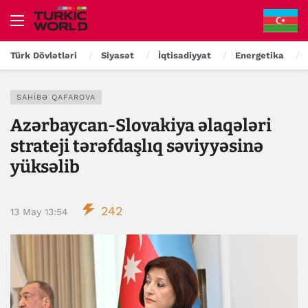
Türk Dövlətləri
Siyasət
İqtisadiyyat
Energetika
SAHIBƏ QAFAROVA
Azərbaycan-Slovakiya əlaqələri
strateji tərəfdaşlıq səviyyəsinə
yüksəlib
242
13 May 13:54