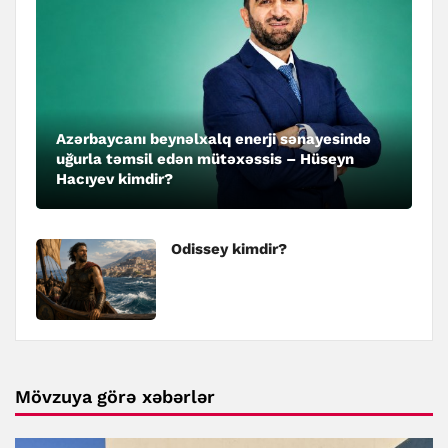
Azərbaycanı beynəlxalq enerji sənayesində
uğurla təmsil edən mütəxəssis – Hüseyn
Hacıyev kimdir?
Odissey kimdir?
Mövzuya görə xəbərlər