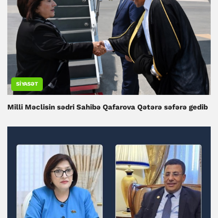
SIYASƏT
Milli Məclisin sədri Sahibə Qafarova Qətərə səfərə gedib