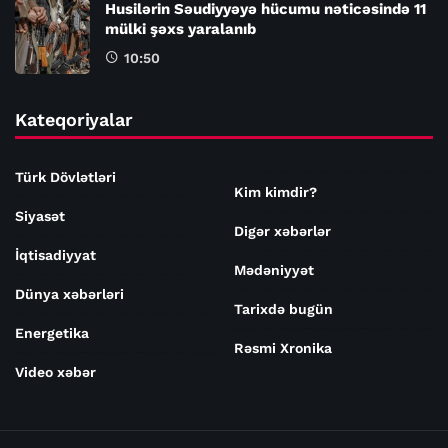
Husilərin Səudiyyəyə hücumu nəticəsində 11
mülki şəxs yaralanıb
10:50
Kateqoriyalar
Türk Dövlətləri
Kim kimdir?
Siyasət
Digər xəbərlər
İqtisadiyyat
Mədəniyyət
Dünya xəbərləri
Tarixdə bugün
Energetika
Rəsmi Xronika
Video xəbər