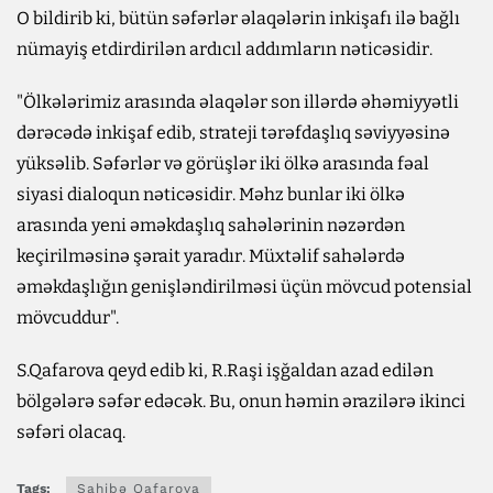
O bildirib ki, bütün səfərlər əlaqələrin inkişafı ilə bağlı
nümayiş etdirdirilən ardıcıl addımların nəticəsidir.
"Ölkələrimiz arasında əlaqələr son illərdə əhəmiyyətli
dərəcədə inkişaf edib, strateji tərəfdaşlıq səviyyəsinə
yüksəlib. Səfərlər və görüşlər iki ölkə arasında fəal
siyasi dialoqun nəticəsidir. Məhz bunlar iki ölkə
arasında yeni əməkdaşlıq sahələrinin nəzərdən
keçirilməsinə şərait yaradır. Müxtəlif sahələrdə
əməkdaşlığın genişləndirilməsi üçün mövcud potensial
mövcuddur".
S.Qafarova qeyd edib ki, R.Raşi işğaldan azad edilən
bölgələrə səfər edəcək. Bu, onun həmin ərazilərə ikinci
səfəri olacaq.
Tags:
Sahibə Qafarova