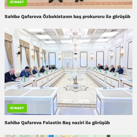
SIYASƏT
Sahibə Qafarova Özbəkistanın baş prokuroru ilə görüşüb
SIYASƏT
Sahibə Qafarova Fələstin Baş naziri ilə görüşüb