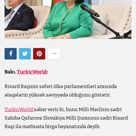
Bakı.
TurkicWorld
:
Rixard Raşinin səfəri ölkə parlamentləri arasında
əlaqələrin yüksək səviyyədə olduğunu göstərir.
TurkicWorld
xəbər verir ki, bunu Milli Məclisin sədri
Sahibə Qafarova Slovakiya Milli Şurasının sədri Rixard
Raşi ilə mətbuata birgə bəyanatında deyib.