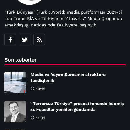
"Türk Dünyası" (Turkic.World) media platforması 2021-ci
ildə Trend BİA və Türkiyənin "Albayrak" Media Qrupunun
əməkdaşlığı nəticəsində fəaliyyətə başlayıb.
Son xəbərlər
Media və Yayım Şurasının strukturu
təsdiqlənib
13:19
“Terrorsuz Türkiyə” prosesi fonunda keçmiş
sui-qəsdlər yenidən gündəmdə
11:01