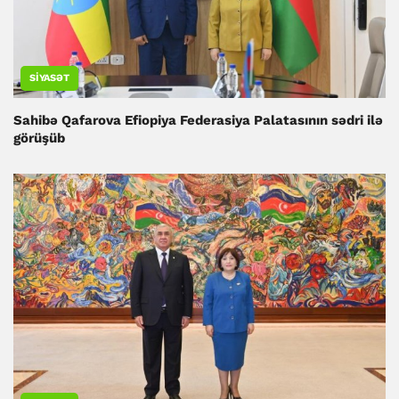
SIYASƏT
Sahibə Qafarova Efiopiya Federasiya Palatasının sədri ilə
görüşüb