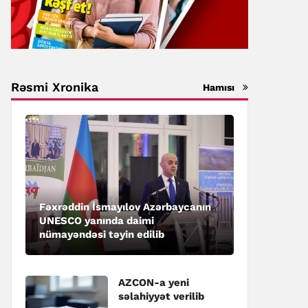
Rəsmi Xronika
Hamısı
Fəxrəddin İsmayılov Azərbaycanın
UNESCO yanında daimi
nümayəndəsi təyin edilib
AZCON-a yeni
səlahiyyət verilib