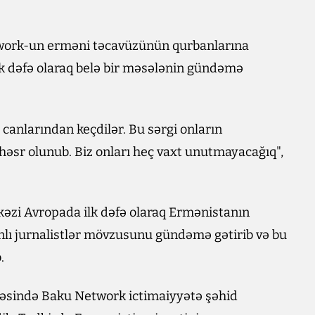
etwork-un erməni təcavüzünün qurbanlarına
 ilk dəfə olaraq belə bir məsələnin gündəmə
canlarından keçdilər. Bu sərgi onların
ə həsr olunub. Biz onları heç vaxt unutmayacağıq",
kəzi Avropada ilk dəfə olaraq Ermənistanın
nlı jurnalistlər mövzusunu gündəmə gətirib və bu
.
ivəsində Baku Network ictimaiyyətə şəhid