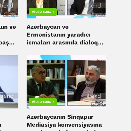
VIDEO XƏBƏR
un və
Azərbaycan və
Ermənistanın yaradıcı
baş
icmaları arasında dialoqun
dəstəklənməsi vacibdir -
İnna Kostina "Tofiq
Abbasovla dialoq"
verlişində
VIDEO XƏBƏR
Azərbaycanın Sinqapur
a
Mediasiya konvensiyasına