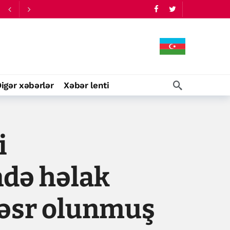
igər xəbərlər
Xəbər lenti
i
ndə həlak
həsr olunmuş