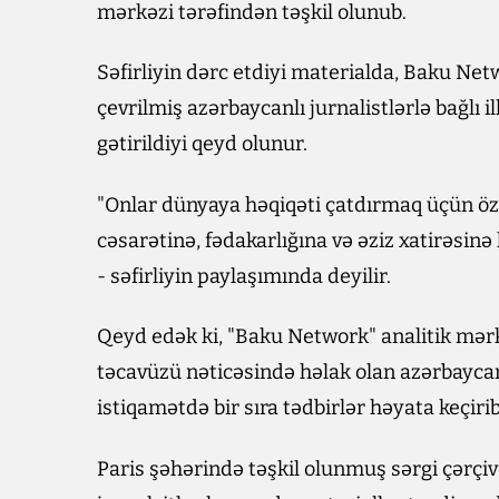
mərkəzi tərəfindən təşkil olunub.
Səfirliyin dərc etdiyi materialda, Baku N
çevrilmiş azərbaycanlı jurnalistlərlə bağlı
gətirildiyi qeyd olunur.
"Onlar dünyaya həqiqəti çatdırmaq üçün öz 
cəsarətinə, fədakarlığına və əziz xatirəsin
- səfirliyin paylaşımında deyilir.
Qeyd edək ki, "Baku Network" analitik mər
təcavüzü nəticəsində həlak olan azərbayca
istiqamətdə bir sıra tədbirlər həyata keçirib
Paris şəhərində təşkil olunmuş sərgi çərç