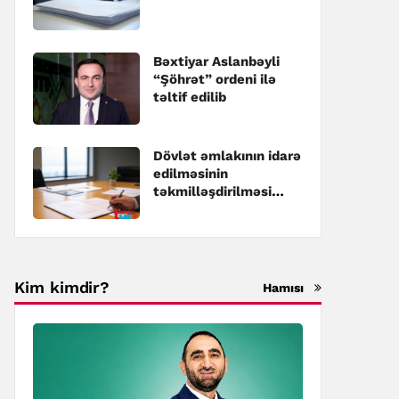
Bəxtiyar Aslanbəyli
“Şöhrət” ordeni ilə
təltif edilib
Dövlət əmlakının idarə
edilməsinin
təkmilləşdirilməsi
üzrə Dövlət
Proqramına dəyişiklik
edilib
Kim kimdir?
Hamısı