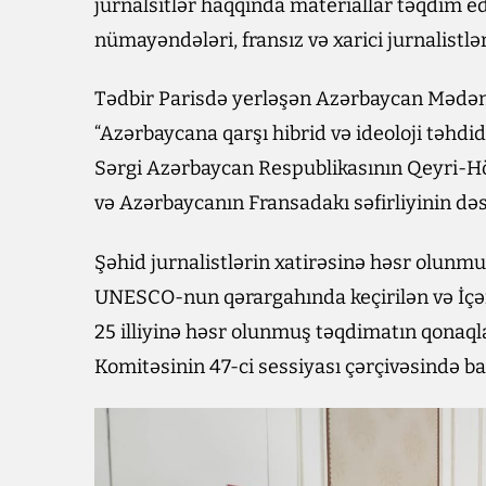
jurnalsitlər haqqında materiallar təqdim e
nümayəndələri, fransız və xarici jurnalistlər
Tədbir Parisdə yerləşən Azərbaycan Mədə
“Azərbaycana qarşı hibrid və ideoloji təhdidlə
Sərgi Azərbaycan Respublikasının Qeyri-Hö
və Azərbaycanın Fransadakı səfirliyinin dəst
Şəhid jurnalistlərin xatirəsinə həsr olunmuş
UNESCO-nun qərargahında keçirilən və İçər
25 illiyinə həsr olunmuş təqdimatın qonaq
Komitəsinin 47-ci sessiyası çərçivəsində ba