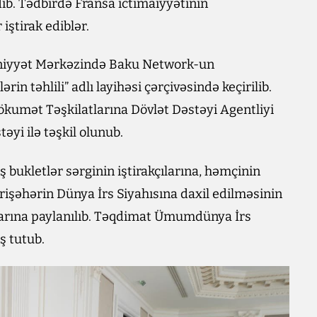
dib. Tədbirdə Fransa ictimaiyyətinin
 iştirak ediblər.
niyyət Mərkəzində Baku Network-un
rin təhlili” adlı layihəsi çərçivəsində keçirilib.
kumət Təşkilatlarına Dövlət Dəstəyi Agentliyi
əyi ilə təşkil olunub.
 bukletlər sərginin iştirakçılarına, həmçinin
işəhərin Dünya İrs Siyahısına daxil edilməsinin
larına paylanılıb. Təqdimat Ümumdünya İrs
ş tutub.