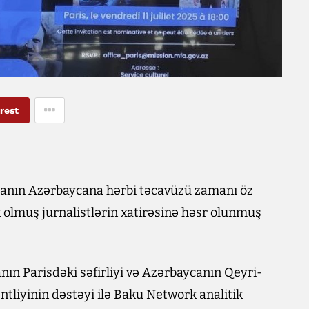
rest
tanın Azərbaycana hərbi təcavüzü zamanı öz
k olmuş jurnalistlərin xatirəsinə həsr olunmuş
anın Parisdəki səfirliyi və Azərbaycanın Qeyri-
tliyinin dəstəyi ilə Baku Network analitik