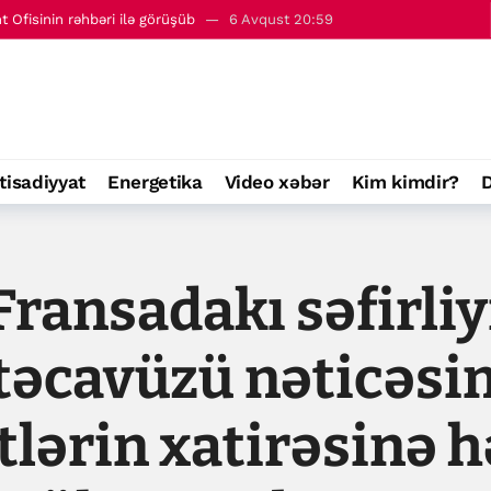
- 7 avqust
00:01
ir”- Tramp
6 Avqust 21:58
lik Şurasının katibi ilə görüşüb
6 Avqust 21:35
can-Ukrayna strateji tərəfdaşlığını müzakirə edib
6 Avqust 21:04
Ofisinin rəhbəri ilə görüşüb
6 Avqust 20:59
tisadiyyat
Energetika
Video xəbər
Kim kimdir?
D
- 7 avqust
00:01
ransadakı səfirliy
təcavüzü nəticəsi
tlərin xatirəsinə 