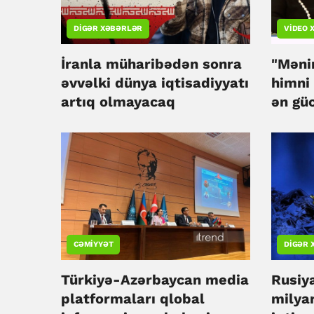
DIGƏR XƏBƏRLƏR
VIDEO 
İranla müharibədən sonra
"Məni
əvvəlki dünya iqtisadiyyatı
himni
artıq olmayacaq
ən gü
əsərlə
Eldar
Dialoq
CƏMIYYƏT
DIGƏR 
Türkiyə-Azərbaycan media
Rusiy
platformaları qlobal
milya