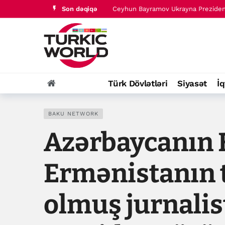
Son dəqiqə
Türk dünyası tarixində baş verənlər 
İrana qarşı müharibə “çox yaxşı ged
Ceyhun Bayramov Ukrayna Təhlükəsiz
Zelenski Ceyhun Bayramovla Azərbay
Ceyhun Bayramov Ukrayna Prezident 
Türk Dövlətləri
Siyasət
İq
Türk dünyası tarixində baş verənlər 
BAKU NETWORK
Azərbaycanın F
Ermənistanın 
olmuş jurnalis