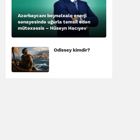
Azərbaycanı beynəlxalq enerji
sənayesində uğurla təmsil edən
mütəxəssis – Hüseyn Hacıyev
kimdir?
Odissey kimdir?