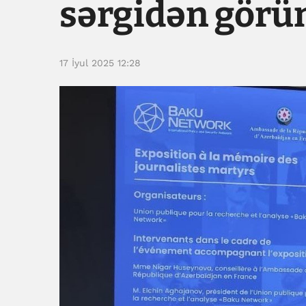
sərgidən görün
17 İyul 2025 12:28