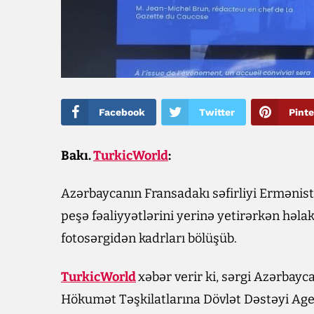
Facebook
Twitter
Pinte
Bakı.
TurkicWorld
:
Azərbaycanın Fransadakı səfirliyi Ermənis
peşə fəaliyyətlərini yerinə yetirərkən həla
fotosərgidən kadrları bölüşüb.
TurkicWorld
xəbər verir ki, sərgi Azərbayc
Hökumət Təşkilatlarına Dövlət Dəstəyi Agen