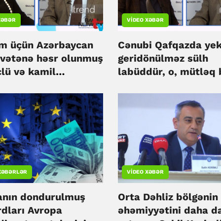
XƏBƏR
VIDEO XƏBƏR
m üçün Azərbaycan
Cənubi Qafqazda yek
 vətənə həsr olunmuş
geridönülməz sülh
clü və kamil
labüddür, o, mütləq 
rdən biridir" - İrina
verəcək - İlham
ova "Tofiq Abbasovla
Məmmədzadə "Tofiq
" verlişində
Abbasovla Dialoq"
verlişində
XƏBƏRLƏR
VIDEO XƏBƏR
anın dondurulmuş
Orta Dəhliz bölgənin
rdları Avropa
əhəmiyyətini daha d