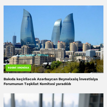
RƏSMI XRONIKA
Bakıda keçiriləcək Azərbaycan Beynəlxalq İnvestisiya
Forumunun Təşkilat Komitəsi yaradılıb