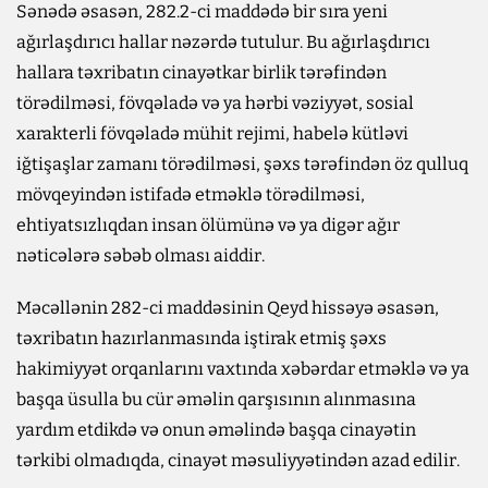
Sənədə əsasən, 282.2-ci maddədə bir sıra yeni
ağırlaşdırıcı hallar nəzərdə tutulur. Bu ağırlaşdırıcı
hallara təxribatın cinayətkar birlik tərəfindən
törədilməsi, fövqəladə və ya hərbi vəziyyət, sosial
xarakterli fövqəladə mühit rejimi, habelə kütləvi
iğtişaşlar zamanı törədilməsi, şəxs tərəfindən öz qulluq
mövqeyindən istifadə etməklə törədilməsi,
ehtiyatsızlıqdan insan ölümünə və ya digər ağır
nəticələrə səbəb olması aiddir.
Məcəllənin 282-ci maddəsinin Qeyd hissəyə əsasən,
təxribatın hazırlanmasında iştirak etmiş şəxs
hakimiyyət orqanlarını vaxtında xəbərdar etməklə və ya
başqa üsulla bu cür əməlin qarşısının alınmasına
yardım etdikdə və onun əməlində başqa cinayətin
tərkibi olmadıqda, cinayət məsuliyyətindən azad edilir.