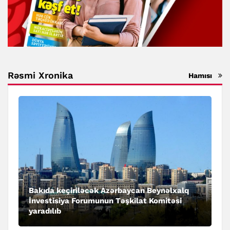
Rəsmi Xronika
Hamısı
Bakıda keçiriləcək Azərbaycan Beynəlxalq
İnvestisiya Forumunun Təşkilat Komitəsi
yaradılıb