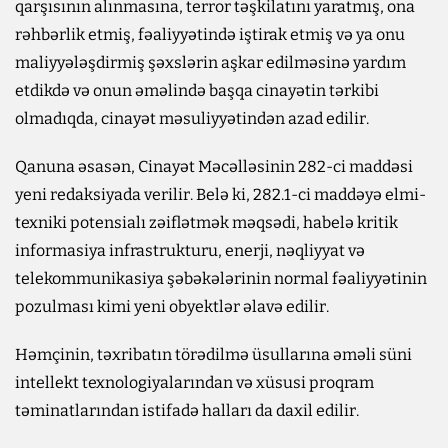
qarşısının alınmasına, terror təşkilatını yaratmış, ona
rəhbərlik etmiş, fəaliyyətində iştirak etmiş və ya onu
maliyyələşdirmiş şəxslərin aşkar edilməsinə yardım
etdikdə və onun əməlində başqa cinayətin tərkibi
olmadıqda, cinayət məsuliyyətindən azad edilir.
Qanuna əsasən, Cinayət Məcəlləsinin 282-ci maddəsi
yeni redaksiyada verilir. Belə ki, 282.1-ci maddəyə elmi-
texniki potensialı zəiflətmək məqsədi, habelə kritik
informasiya infrastrukturu, enerji, nəqliyyat və
telekommunikasiya şəbəkələrinin normal fəaliyyətinin
pozulması kimi yeni obyektlər əlavə edilir.
Həmçinin, təxribatın törədilmə üsullarına əməli süni
intellekt texnologiyalarından və xüsusi proqram
təminatlarından istifadə halları da daxil edilir.