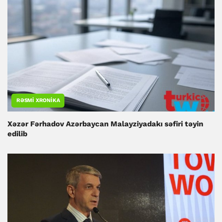
RƏSMI XRONIKA
Xəzər Fərhadov Azərbaycan Malayziyadakı səfiri təyin
edilib