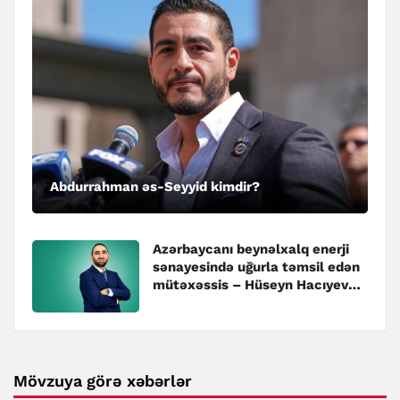
Abdurrahman əs-Seyyid kimdir?
Azərbaycanı beynəlxalq enerji
sənayesində uğurla təmsil edən
mütəxəssis – Hüseyn Hacıyev
kimdir?
Mövzuya görə xəbərlər