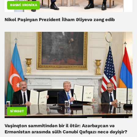
RƏSMI XRONIKA
Nikol Paşinyan Prezident İlham Əliyevə zəng edib
SIYASƏT
Vaşinqton sammitindən bir il ötür: Azərbaycan və
Ermənistan arasında sülh Cənubi Qafqazı necə dəyişir?