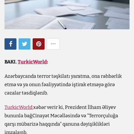
BAKI.
TurkicWorld
:
Azərbaycanda terror təşkilatı yaratma, ona rəhbərlik
etmə və ya onun fəaliyyətində iştirak etməyə görə
cəzalar təsdiqlənib.
TurkicWorld
xəbər verir ki, Prezident İlham Əliyev
bununla bağCinayət Məcəlləsində və "Terrorçuluğa
qarşı mübarizə haqqında" qanuna dəyişiklikləri
imzalayıb.