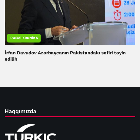
RƏSMI XRONIKA
İrfan Davudov Azərbaycanın Pakistandakı səfiri təyin
edilib
Haqqımızda