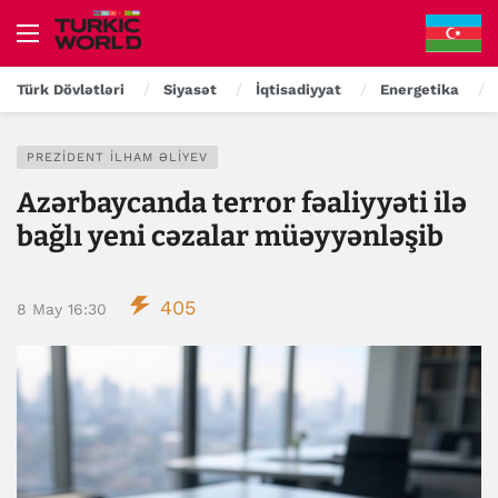
Türk Dövlətləri
Siyasət
İqtisadiyyat
Energetika
PREZIDENT İLHAM ƏLIYEV
Azərbaycanda terror fəaliyyəti ilə
bağlı yeni cəzalar müəyyənləşib
405
8 May 16:30