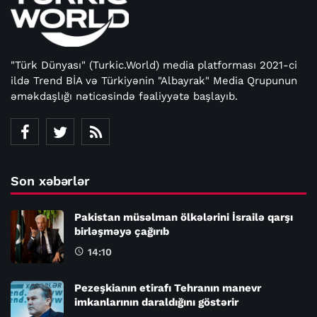
"Türk Dünyası" (Turkic.World) media platforması 2021-ci
ildə Trend BİA və Türkiyənin "Albayrak" Media Qrupunun
əməkdaşlığı nəticəsində fəaliyyətə başlayıb.
Son xəbərlər
Pakistan müsəlman ölkələrini İsrailə qarşı
birləşməyə çağırıb
14:10
Pezeşkianın etirafı Tehranın manevr
imkanlarının daraldığını göstərir