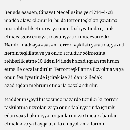
Sənədə əsasən, Cinayət Məcəlləsinə yeni 214-4-cü
maddə əlavə olunur ki, bu da terror təşkilatı yaratma,
ona rəhbərlik etmə və ya onun fəaliyyətində iştirak
etməyə görə cinayət məsuliyyətini müəyyən edir.
Həmin maddəyə əsasən, terror təşkilatı yaratma, yaxud
həmin təşkilata və ya onun struktur bölməsinə
rəhbərlik etmə 10 ildən 14 ilədək azadlıqdan məhrum
etmə ilə cəzalandırılır. Terror təşkilatına üzv olma və ya
onun fəaliyyətində iştirak isə 7 ildən 12 ilədək
azadlıqdan məhrum etmə ilə cəzalandırılır.
Maddənin Qeyd hissəsində nəzərdə tutulur ki, terror
təşkilatına üzv olan və ya onun fəaliyyətində iştirak
edən şəxs hakimiyyət orqanlarını vaxtında xəbərdar
etməklə və ya başqa üsulla cinayət əməllərinin