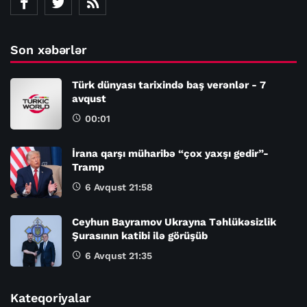
Son xəbərlər
Türk dünyası tarixində baş verənlər - 7
avqust
00:01
İrana qarşı müharibə “çox yaxşı gedir”-
Tramp
6 Avqust 21:58
Ceyhun Bayramov Ukrayna Təhlükəsizlik
Şurasının katibi ilə görüşüb
6 Avqust 21:35
Kateqoriyalar