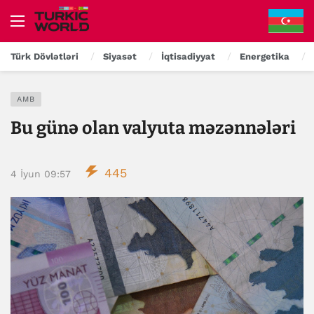
Türk Dövlətləri
Siyasət
İqtisadiyyat
Energetika
AMB
Bu günə olan valyuta məzənnələri
445
4 İyun 09:57