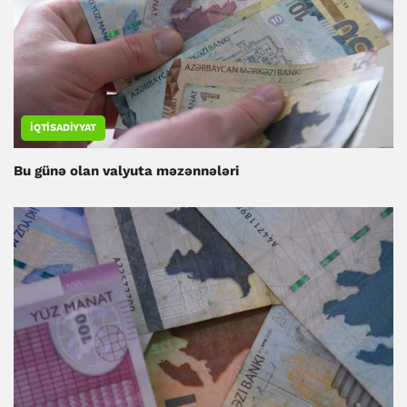
İQTISADIYYAT
Bu günə olan valyuta məzənnələri