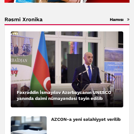
Rəsmi Xronika
Hamısı
Fəxrəddin İsmayılov Azərbaycanın UNESCO
yanında daimi nümayəndəsi təyin edilib
AZCON-a yeni səlahiyyət verilib