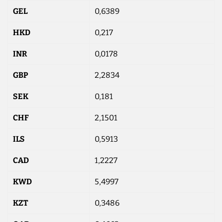
GEL
0,6389
HKD
0,217
INR
0,0178
GBP
2,2834
SEK
0,181
CHF
2,1501
ILS
0,5913
CAD
1,2227
KWD
5,4997
KZT
0,3486