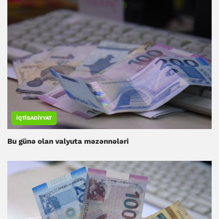
İQTISADIYYAT
Bu günə olan valyuta məzənnələri