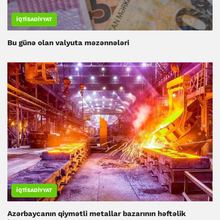
İQTISADIYYAT
Bu günə olan valyuta məzənnələri
İQTISADIYYAT
Azərbaycanın qiymətli metallar bazarının həftəlik