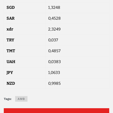
SGD
1,3248
SAR
0,4528
xdr
2,3249
TRY
0,037
TMT
0,4857
UAH
0,0383
JPY
1,0633
NZD
0,9985
Tags:
AMB