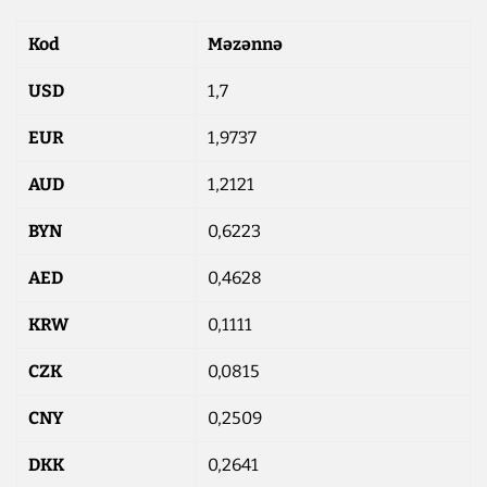
Kod
Məzənnə
USD
1,7
EUR
1,9737
AUD
1,2121
BYN
0,6223
AED
0,4628
KRW
0,1111
CZK
0,0815
CNY
0,2509
DKK
0,2641