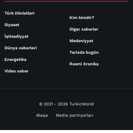
Türk Dövlətləri
Kim kimdir?
Siyasət
Digər xəbərlər
İqtisadiyyat
Mədəniyyət
Dünya xəbərləri
Tarixdə bugün
Energetika
Rəsmi Xronika
Video xəbər
© 2021 - 2026 TurkicWorld
Əlaqə
Media partnyorları