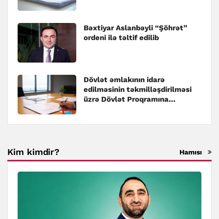
Bəxtiyar Aslanbəyli “Şöhrət”
ordeni ilə təltif edilib
Dövlət əmlakının idarə
edilməsinin təkmilləşdirilməsi
üzrə Dövlət Proqramına
dəyişiklik edilib
Kim kimdir?
Hamısı