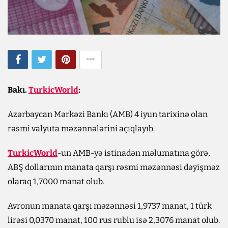
Bakı.
TurkicWorld
:
Azərbaycan Mərkəzi Bankı (AMB) 4 iyun tarixinə olan
rəsmi valyuta məzənnələrini açıqlayıb.
TurkicWorld
-un AMB-yə istinadən məlumatına görə,
ABŞ dollarının manata qarşı rəsmi məzənnəsi dəyişməz
olaraq 1,7000 manat olub.
Avronun manata qarşı məzənnəsi 1,9737 manat, 1 türk
lirəsi 0,0370 manat, 100 rus rublu isə 2,3076 manat olub.