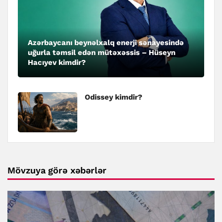
Azərbaycanı beynəlxalq enerji sənayesində
uğurla təmsil edən mütəxəssis – Hüseyn
Hacıyev kimdir?
Odissey kimdir?
Mövzuya görə xəbərlər