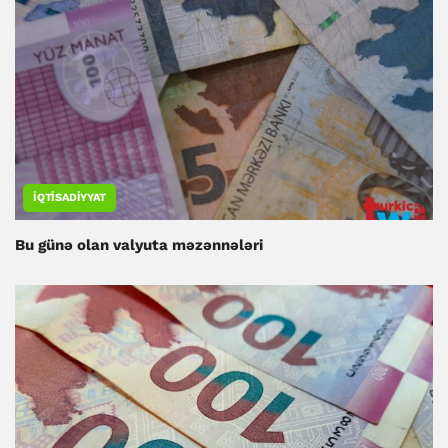
İQTISADIYYAT
Bu günə olan valyuta məzənnələri