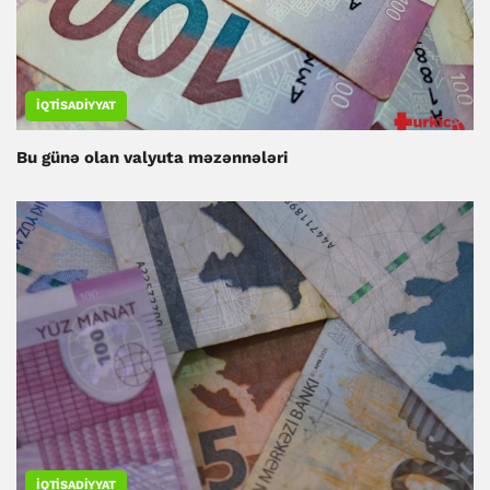
İQTISADIYYAT
Bu günə olan valyuta məzənnələri
İQTISADIYYAT