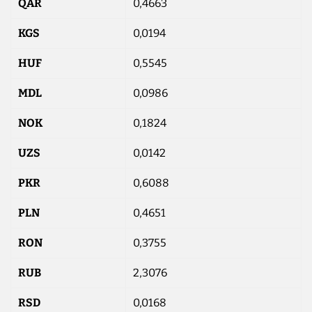
QAR
0,4663
KGS
0,0194
HUF
0,5545
MDL
0,0986
NOK
0,1824
UZS
0,0142
PKR
0,6088
PLN
0,4651
RON
0,3755
RUB
2,3076
RSD
0,0168