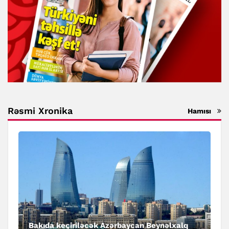
Rəsmi Xronika
Hamısı
Bakıda keçiriləcək Azərbaycan Beynəlxalq