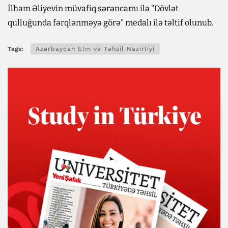
İlham Əliyevin müvafiq sərəncamı ilə "Dövlət
qulluğunda fərqlənməyə görə" medalı ilə təltif olunub.
Tags:
Azərbaycan Elm və Təhsil Nazirliyi