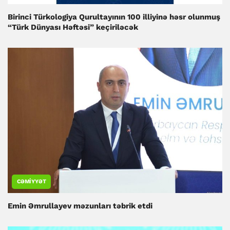
Birinci Türkologiya Qurultayının 100 illiyinə həsr olunmuş
“Türk Dünyası Həftəsi” keçiriləcək
CƏMIYYƏT
Emin Əmrullayev məzunları təbrik etdi