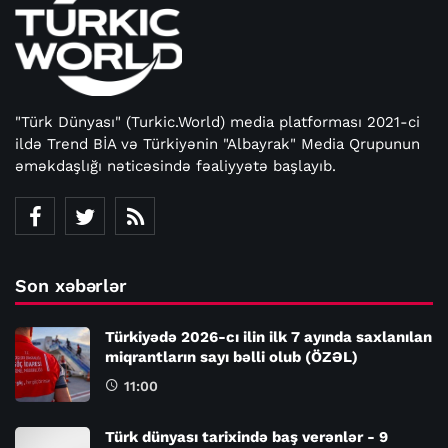
"Türk Dünyası" (Turkic.World) media platforması 2021-ci
ildə Trend BİA və Türkiyənin "Albayrak" Media Qrupunun
əməkdaşlığı nəticəsində fəaliyyətə başlayıb.
Son xəbərlər
Türkiyədə 2026-cı ilin ilk 7 ayında saxlanılan
miqrantların sayı bəlli olub (ÖZƏL)
11:00
Türk dünyası tarixində baş verənlər - 9