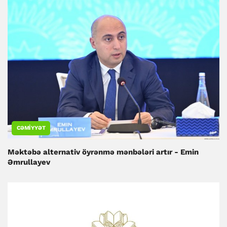
CƏMIYYƏT
Məktəbə alternativ öyrənmə mənbələri artır - Emin
Əmrullayev