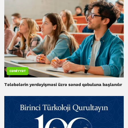
CƏMIYYƏT
Tələbələrin yerdəyişməsi üzrə sənəd qəbuluna başlanılır