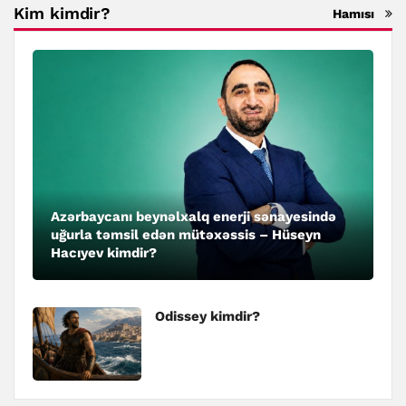
Kim kimdir?
Hamısı
Azərbaycanı beynəlxalq enerji sənayesində
uğurla təmsil edən mütəxəssis – Hüseyn
Hacıyev kimdir?
Odissey kimdir?