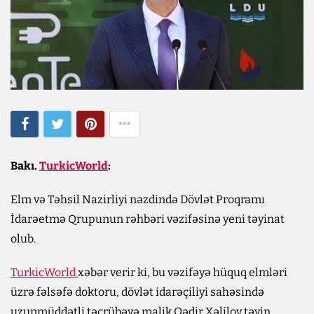
Bakı.
TurkicWorld
:
Elm və Təhsil Nazirliyi nəzdində Dövlət Proqramı
İdarəetmə Qrupunun rəhbəri vəzifəsinə yeni təyinat
olub.
TurkicWorld
xəbər verir ki, bu vəzifəyə hüquq elmləri
üzrə fəlsəfə doktoru, dövlət idarəçiliyi sahəsində
uzunmüddətli təcrübəyə malik Qədir Xəlilov təyin