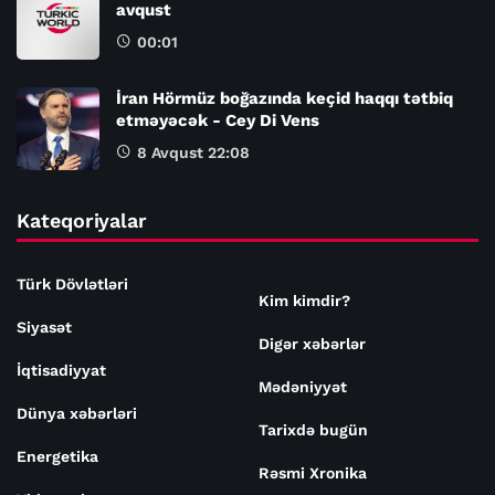
avqust
00:01
İran Hörmüz boğazında keçid haqqı tətbiq
etməyəcək - Cey Di Vens
8 Avqust 22:08
Kateqoriyalar
Türk Dövlətləri
Kim kimdir?
Siyasət
Digər xəbərlər
İqtisadiyyat
Mədəniyyət
Dünya xəbərləri
Tarixdə bugün
Energetika
Rəsmi Xronika