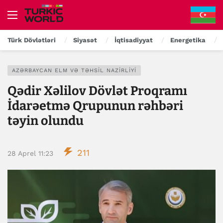
Türk Dövlətləri
Siyasət
İqtisadiyyat
Energetika
AZƏRBAYCAN ELM VƏ TƏHSIL NAZIRLIYI
Qədir Xəlilov Dövlət Proqramı
İdarəetmə Qrupunun rəhbəri
təyin olundu
211
28 Aprel 11:23