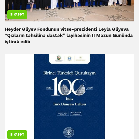
SIYASƏT
Heydər Əliyev Fondunun vitse-prezidenti Leyla Əliyeva
“Qızların təhsilinə dəstək” layihəsinin II Məzun Gününda
iştirak edib
SIYASƏT