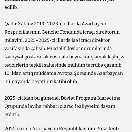
edilib.
Qədir Xəlilov 2019–2023-cü illərdə Azərbaycan
Respublikasının Gənclər Fondunda icraçı direktorun
müavini, 2023–2025-ci illərdə isə icraçı direktor
vəzifəsində çalışıb. Müxtəlif dövlət qurumlarında
fəaliyyət göstərərək xüsusilə beynəlxalq əməkdaşlıq və
tədbirlərin təşkili sahəsində mühüm təcrübə qazanıb.
10 ildən artıq müddətdə Avropa Şurasında Azərbaycan
nümayəndə heyətinin katibi olub.
2025-ci ildən bu günədək Dövlət Proqramı İdarəetmə
Qrupunda layihə rəhbəri olaraq fəaliyyətini davam
etdirib.
2014-cü ildə Azərbaycan Respublikasının Prezidenti