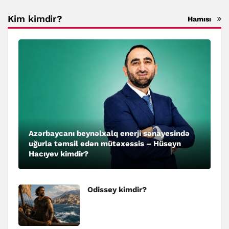
Kim kimdir?
Hamısı
Azərbaycanı beynəlxalq enerji sənayesində
uğurla təmsil edən mütəxəssis – Hüseyn
Hacıyev kimdir?
Odissey kimdir?