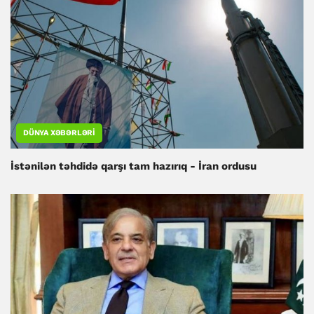
DÜNYA XƏBƏRLƏRI
İstənilən təhdidə qarşı tam hazırıq - İran ordusu