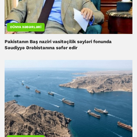
DÜNYA XƏBƏRLƏRI
Pakistanın Baş naziri vasitəçilik səyləri fonunda
Səudiyyə Ərəbistanına səfər edir