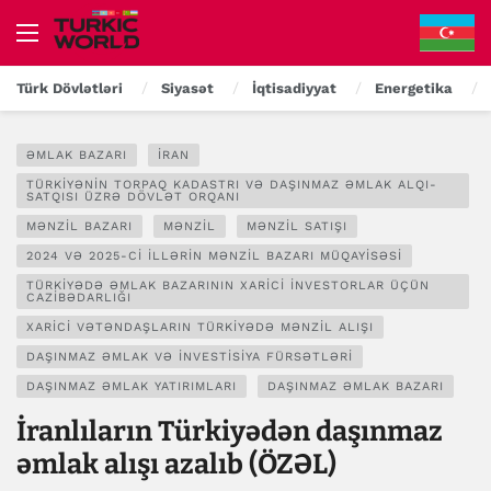
Türk Dövlətləri
Siyasət
İqtisadiyyat
Energetika
ƏMLAK BAZARI
İRAN
TÜRKIYƏNIN TORPAQ KADASTRI VƏ DAŞINMAZ ƏMLAK ALQI-
SATQISI ÜZRƏ DÖVLƏT ORQANI
MƏNZIL BAZARI
MƏNZIL
MƏNZIL SATIŞI
2024 VƏ 2025-CI ILLƏRIN MƏNZIL BAZARI MÜQAYISƏSI
TÜRKIYƏDƏ ƏMLAK BAZARININ XARICI INVESTORLAR ÜÇÜN
CAZIBƏDARLIĞI
XARICI VƏTƏNDAŞLARIN TÜRKIYƏDƏ MƏNZIL ALIŞI
DAŞINMAZ ƏMLAK VƏ INVESTISIYA FÜRSƏTLƏRI
DAŞINMAZ ƏMLAK YATIRIMLARI
DAŞINMAZ ƏMLAK BAZARI
İranlıların Türkiyədən daşınmaz
əmlak alışı azalıb (ÖZƏL)