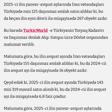
2025-ci ilin yanvar-avqust aylarında İran vətəndaşları
Türkiyədə min 125 daşınmaz əmlak satın alıblar ki, bu
da keçən ilin eyni dövrü ilə müqayisədə 267 obyekt azdır.
Bu barədə
TurkicWorld
-ə Türkiyənin Torpaq Kadastrı
və Daşınmaz Əmlak Alqı-Satqısı üzrə Dövlət orqanından
məlumat verilib.
Məlumata görə, bu ilin avqust ayında İran vətəndaşları
Türkiyədə 155 daşınmaz əmlak alıblar ki, bu da 2024-cü
ilin avqust ayı ilə müqayisədə 16 obyekt azdır.
Qeyd edək ki, 2025-ci ilin avqust ayında Türkiyədə 143
min 319 mənzil satın alınıb ki, bu da 2024-cü ilin avqust
ayı ilə müqayisədə 6,8 faiz çoxdur.
Məlumata görə, 2025-ci ilin yanvar-avqust aylarında