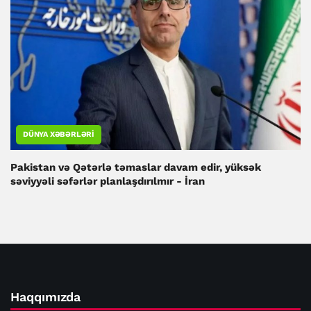
DÜNYA XƏBƏRLƏRI
Pakistan və Qətərlə təmaslar davam edir, yüksək
səviyyəli səfərlər planlaşdırılmır - İran
Haqqımızda