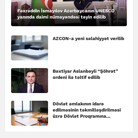
Fəxrəddin İsmayılov Azərbaycanın UNESCO
yanında daimi nümayəndəsi təyin edilib
AZCON-a yeni səlahiyyət verilib
Bəxtiyar Aslanbəyli “Şöhrət”
ordeni ilə təltif edilib
Dövlət əmlakının idarə
edilməsinin təkmilləşdirilməsi
üzrə Dövlət Proqramına
dəyişiklik edilib