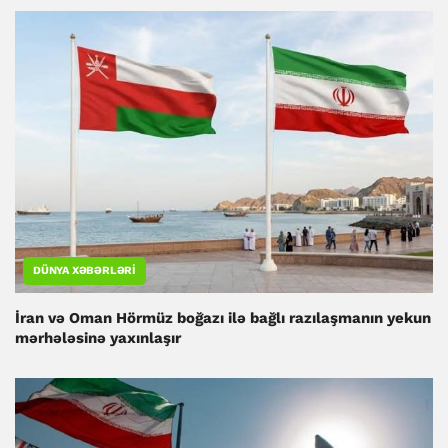
DÜNYA XƏBƏRLƏRI
İran və Oman Hörmüz boğazı ilə bağlı razılaşmanın yekun
mərhələsinə yaxınlaşır