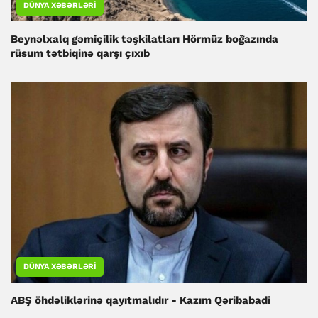
DÜNYA XƏBƏRLƏRI
Beynəlxalq gəmiçilik təşkilatları Hörmüz boğazında
rüsum tətbiqinə qarşı çıxıb
DÜNYA XƏBƏRLƏRI
ABŞ öhdəliklərinə qayıtmalıdır - Kazım Qəribabadi