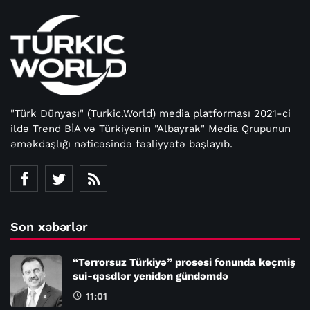
"Türk Dünyası" (Turkic.World) media platforması 2021-ci
ildə Trend BİA və Türkiyənin "Albayrak" Media Qrupunun
əməkdaşlığı nəticəsində fəaliyyətə başlayıb.
Son xəbərlər
“Terrorsuz Türkiyə” prosesi fonunda keçmiş
sui-qəsdlər yenidən gündəmdə
11:01