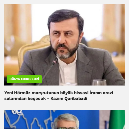
DÜNYA XƏBƏRLƏRI
Yeni Hörmüz marşrutunun böyük hissəsi İranın ərazi
sularından keçəcək - Kazım Qəribabadi