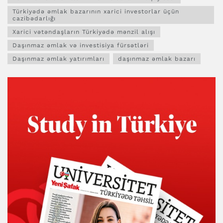
Türkiyədə əmlak bazarının xarici investorlar üçün
cazibədarlığı
Xarici vətəndaşların Türkiyədə mənzil alışı
Daşınmaz əmlak və investisiya fürsətləri
Daşınmaz əmlak yatırımları
daşınmaz əmlak bazarı