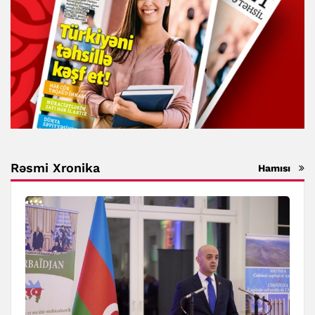
Rəsmi Xronika
Hamısı