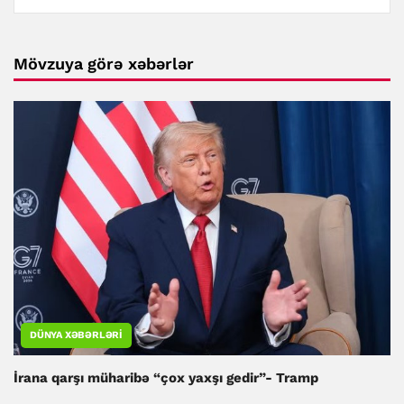
Mövzuya görə xəbərlər
DÜNYA XƏBƏRLƏRI
İrana qarşı müharibə “çox yaxşı gedir”- Tramp