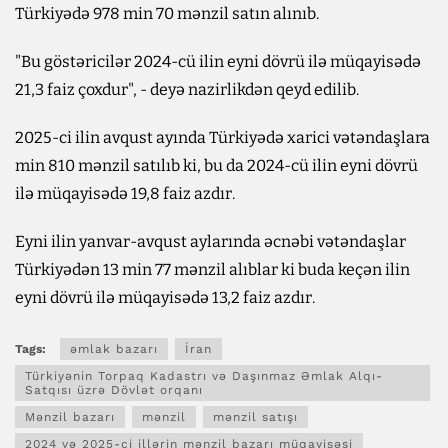
Türkiyədə 978 min 70 mənzil satın alınıb.
"Bu göstəricilər 2024-cü ilin eyni dövrü ilə müqayisədə
21,3 faiz çoxdur", - deyə nazirlikdən qeyd edilib.
2025-ci ilin avqust ayında Türkiyədə xarici vətəndaşlara
min 810 mənzil satılıb ki, bu da 2024-cü ilin eyni dövrü
ilə müqayisədə 19,8 faiz azdır.
Eyni ilin yanvar-avqust aylarında əcnəbi vətəndaşlar
Türkiyədən 13 min 77 mənzil alıblar ki buda keçən ilin
eyni dövrü ilə müqayisədə 13,2 faiz azdır.
Tags:
əmlak bazarı
İran
Türkiyənin Torpaq Kadastrı və Daşınmaz Əmlak Alqı-
Satqısı üzrə Dövlət orqanı
Mənzil bazarı
mənzil
mənzil satışı
2024 və 2025-ci illərin mənzil bazarı müqayisəsi