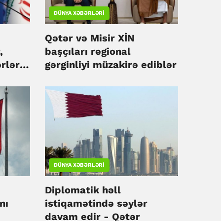
DÜNYA XƏBƏRLƏRI
Qətər və Misir XİN
,
başçıları regional
ərlər
gərginliyi müzakirə ediblər
n
DÜNYA XƏBƏRLƏRI
Diplomatik həll
nı
istiqamətində səylər
davam edir - Qətər