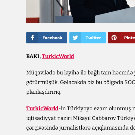
Facebook
Twitter
Pinte
BAKI,
TurkicWorld
Müqavilədə bu layihə ilə bağlı tam həcmdə 
götürmüşük. Gələcəkdə biz bu bölgədə SOCA
planlaşdırırıq.
TurkicWorld
-in Türkiyəyə ezam olunmuş m
iqtisadiyyat naziri Mikayıl Cabbarov Türkiy
çərçivəsində jurnalistlərə açıqlamasında de