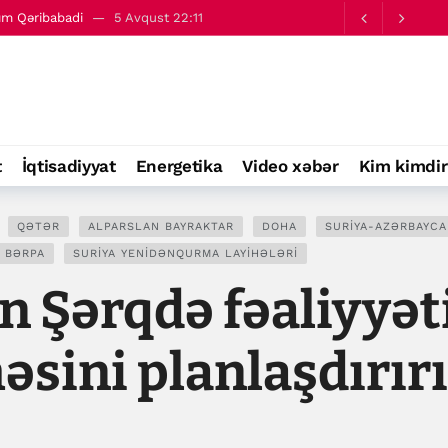
zım Qəribabadi
5 Avqust 22:11
10:12
t
İqtisadiyyat
Energetika
Video xəbər
Kim kimdir
QƏTƏR
ALPARSLAN BAYRAKTAR
DOHA
SURIYA-AZƏRBAYCA
I BƏRPA
SURIYA YENIDƏNQURMA LAYIHƏLƏRI
 Şərqdə fəaliyyət
əsini planlaşdırırı