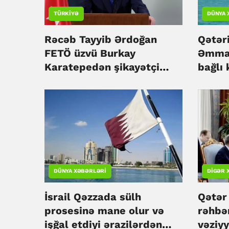
TÜRKIYƏ
DÜNYA 
Rəcəb Tayyib Ərdoğan
Qətəri
FETÖ üzvü Burkay
Əmman
Karatepedən şikayətçi
bağlı 
olub
qatılı
DÜNYA XƏBƏRLƏRI
DIGƏR 
İsrail Qəzzada sülh
Qətər
prosesinə mane olur və
rəhbə
işğal etdiyi ərazilərdən
vəziyy