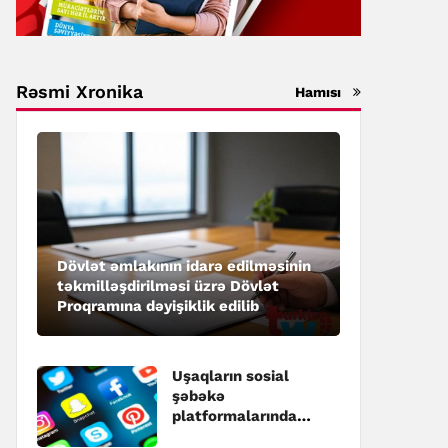
Rəsmi Xronika
Hamısı
Dövlət əmlakının idarə edilməsinin
təkmilləşdirilməsi üzrə Dövlət
Proqramına dəyişiklik edilib
Uşaqların sosial
şəbəkə
platformalarında
qeydiyyatı ilə bağlı