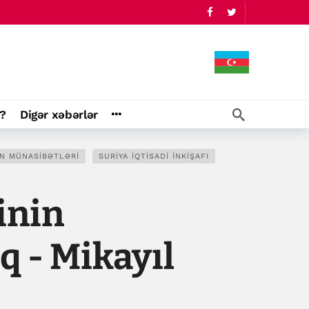
?
Digər xəbərlər
N MÜNASIBƏTLƏRI
SURIYA IQTISADI INKIŞAFI
inin
q - Mikayıl