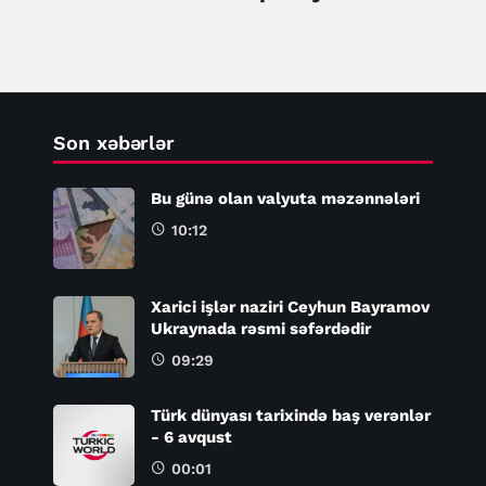
Son xəbərlər
Bu günə olan valyuta məzənnələri
10:12
Xarici işlər naziri Ceyhun Bayramov
Ukraynada rəsmi səfərdədir
09:29
Türk dünyası tarixində baş verənlər
- 6 avqust
00:01