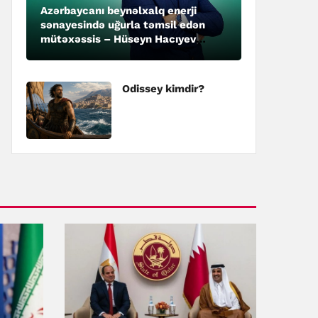
Azərbaycanı beynəlxalq enerji
sənayesində uğurla təmsil edən
mütəxəssis – Hüseyn Hacıyev
kimdir?
Odissey kimdir?