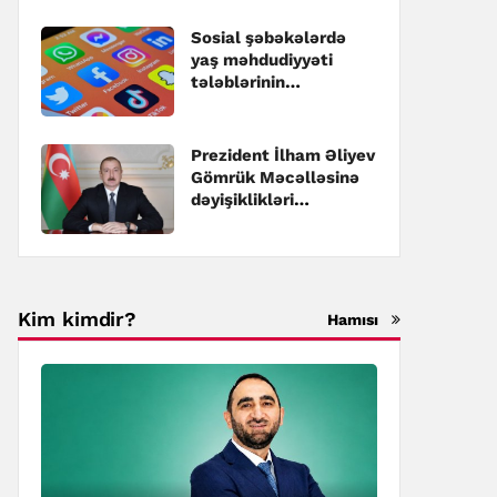
dəyişikliklər
təsdiqlənib
Sosial şəbəkələrdə
yaş məhdudiyyəti
tələblərinin
pozulmasına görə
cərimələr
müəyyənləşib
Prezident İlham Əliyev
Gömrük Məcəlləsinə
dəyişiklikləri
təsdiqləyib
Kim kimdir?
Hamısı