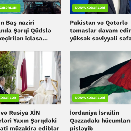
XƏBƏRLƏRI
DÜNYA XƏBƏRLƏRI
n Baş naziri
Pakistan və Qətərlə
da Şərqi Qüdslə
təmaslar davam edir
keçirilən iclasa
yüksək səviyyəli səf
b
planlaşdırılmır - İra
XƏBƏRLƏR
DÜNYA XƏBƏRLƏRI
 və Rusiya XİN
İordaniya İsrailin
rləri Yaxın Şərqdəki
Qəzzadakı hücumları
əti müzakirə ediblər
pisləyib