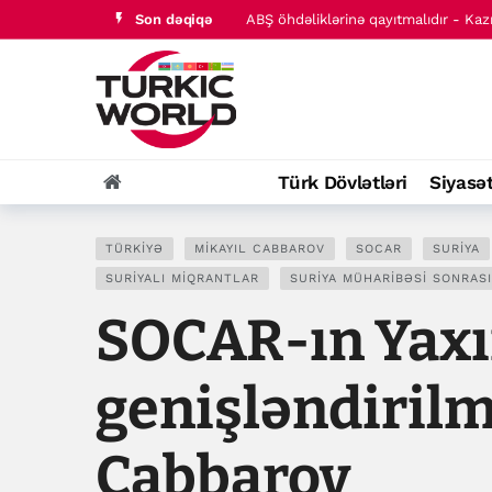
Son dəqiqə
ABŞ öhdəliklərinə qayıtmalıdır - Ka
Bu günə olan valyuta məzənnələri
Türk Dövlətləri
Siyasə
TÜRKIYƏ
MIKAYIL CABBAROV
SOCAR
SURIYA
SURIYALI MIQRANTLAR
SURIYA MÜHARIBƏSI SONRAS
SOCAR-ın Yaxın
genişləndirilm
Cabbarov