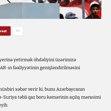
rest
yerinə yetirmək öhdəliyini üzərimizə
R-ın fəaliyyətinin genişləndirilməsini
üxbiri xəbər verir ki, bunu Azərbaycanın
ə-Suriya təbii qaz boru kəmərinin açılış mərasimi
yib.