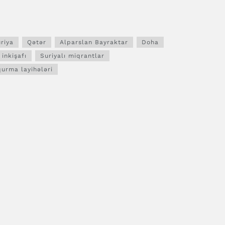
riya
Qətər
Alparslan Bayraktar
Doha
 inkişafı
Suriyalı miqrantlar
urma layihələri