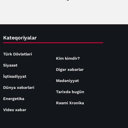
Kateqoriyalar
Türk Dövlətləri
Kim kimdir?
Siyasət
Digər xəbərlər
İqtisadiyyat
Mədəniyyət
Dünya xəbərləri
Tarixdə bugün
Energetika
Rəsmi Xronika
Video xəbər