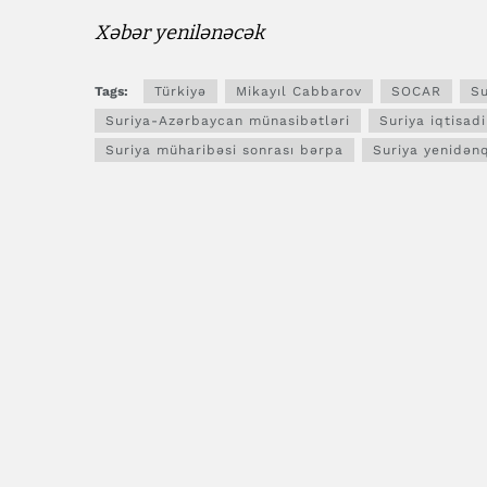
Xəbər yenilənəcək
Tags:
Türkiyə
Mikayıl Cabbarov
SOCAR
Su
Suriya-Azərbaycan münasibətləri
Suriya iqtisadi
Suriya müharibəsi sonrası bərpa
Suriya yenidənq