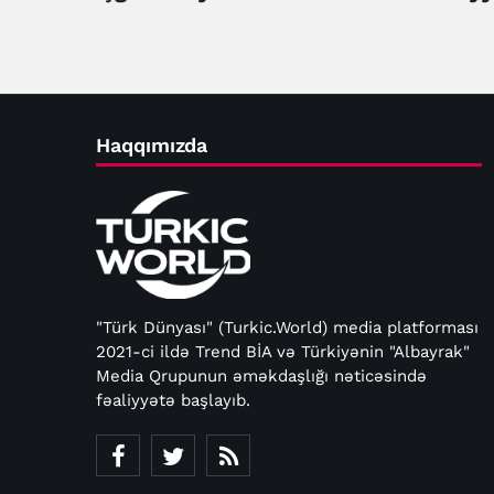
çıxmalıdır - Qətər
Haqqımızda
"Türk Dünyası" (Turkic.World) media platforması
2021-ci ildə Trend BİA və Türkiyənin "Albayrak"
Media Qrupunun əməkdaşlığı nəticəsində
fəaliyyətə başlayıb.