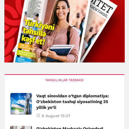
YANGILIKLAR TASMASI
Vaqt sinovidan o‘tgan diplomatiya:
O‘zbekiston tashqi siyosatining 35
yillik yo‘li
6 August 15:37
O‘zbekiston Markaziy Osiyodagi