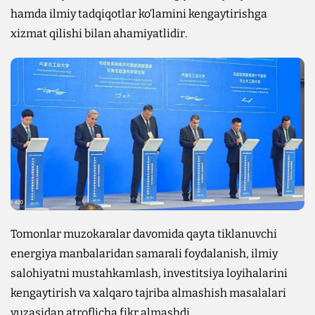
hamda ilmiy tadqiqotlar ko‘lamini kengaytirishga
xizmat qilishi bilan ahamiyatlidir.
Tomonlar muzokaralar davomida qayta tiklanuvchi
energiya manbalaridan samarali foydalanish, ilmiy
salohiyatni mustahkamlash, investitsiya loyihalarini
kengaytirish va xalqaro tajriba almashish masalalari
yuzasidan atroflicha fikr almashdi.