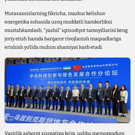
Mutaxassislarning fikricha, mazkur kelishuv
energetika sohasida uzoq muddatli hamkorlikni
mustahkamlash, “yashil” iqtisodiyot tamoyillarini keng
joriy etish hamda barqaror rivojlanish maqsadlariga
erishish yo‘lida muhim ahamiyat kasb etadi.
Vazirlik axborot xizmatiga ko‘ra, ushbu memorandum