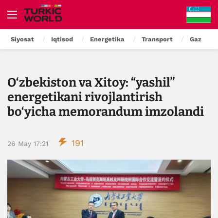
Siyosat
Iqtisod
Energetika
Transport
Gaz
O‘zbekiston va Xitoy: “yashil”
energetikani rivojlantirish
bo‘yicha memorandum imzolandi
191
26 May 17:21