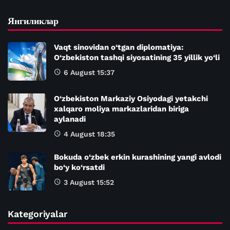
Янгиликлар
Vaqt sinovidan o‘tgan diplomatiya:
O‘zbekiston tashqi siyosatining 35 yillik yo‘li
6 August 15:37
O‘zbekiston Markaziy Osiyodagi yetakchi
xalqaro moliya markazlaridan biriga
aylanadi
4 August 18:35
Bokuda o‘zbek erkin kurashining yangi avlodi
bo‘y ko‘rsatdi
3 August 15:52
Kategoriyalar