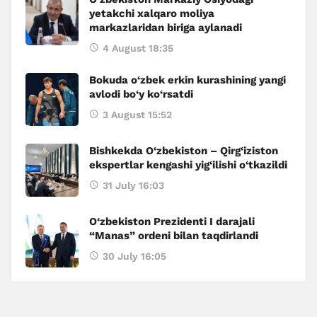
yetakchi xalqaro moliya
markazlaridan biriga aylanadi
4 August 18:35
Bokuda o‘zbek erkin kurashining yangi
avlodi bo‘y ko‘rsatdi
3 August 15:52
Bishkekda O‘zbekiston – Qirg‘iziston
ekspertlar kengashi yig‘ilishi o‘tkazildi
31 July 16:03
O‘zbekiston Prezidenti I darajali
“Manas” ordeni bilan taqdirlandi
30 July 16:05