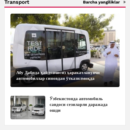
Transport
Barcha yangiliklar
Абу Дабида ҳайдовчисиз ҳаракатланувчи
автомобиллар синовдан ўтказилмоқда
Ўзбекистонда автомобиль
савдоси сезиларли даражада
ошди