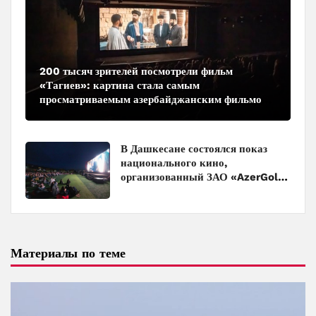
200 тысяч зрителей посмотрели фильм
«Тагиев»: картина стала самым
просматриваемым азербайджанским фильмом
в кинотеатрах
В Дашкесане состоялся показ
национального кино,
организованный ЗАО «AzerGold»
и Baku Media Center
Материалы по теме