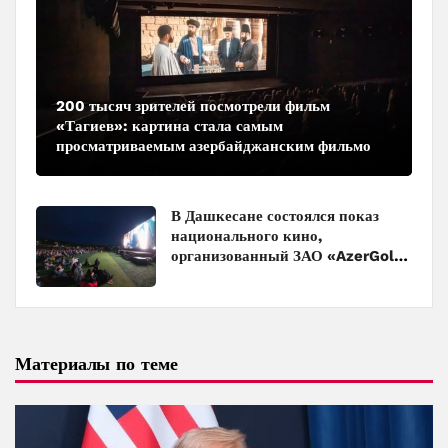
200 тысяч зрителей посмотрели фильм
«Тагиев»: картина стала самым
просматриваемым азербайджанским фильмом
в кинотеатрах
В Дашкесане состоялся показ
национального кино,
организованный ЗАО «AzerGold»
и Baku Media Center
Материалы по теме