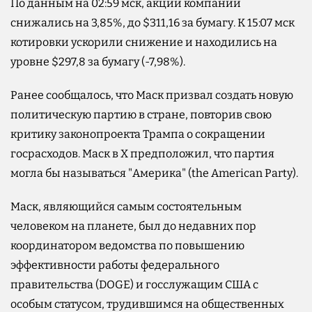
По данным на 02:59 мск, акции компании
снижались на 3,85%, до $311,16 за бумагу. К 15:07 мск
котировки ускорили снижение и находились на
уровне $297,8 за бумагу (-7,98%).
Ранее сообщалось, что Маск призвал создать новую
политическую партию в стране, повторив свою
критику законопроекта Трампа о сокращении
госрасходов. Маск в X предположил, что партия
могла бы называться "Америка" (the American Party).
Маск, являющийся самым состоятельным
человеком на планете, был до недавних пор
координатором ведомства по повышению
эффективности работы федерального
правительства (DOGE) и госслужащим США с
особым статусом, трудившимся на общественных