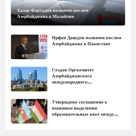
Хазар Фархадов назначен послом
Азербайджана в Малайзии
Ирфан Давудов назначен послом
Азербайджана в Пакистане
Создан Оргкомитет
Азербайджанского
международного
инвестиционного форума
Утверждено соглашение о
взаимном выделении
образовательных квот между
Азербайджаном и Таджикистаном