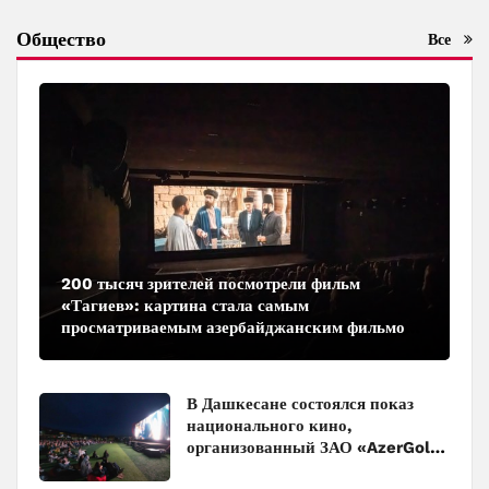
Общество
Все
200 тысяч зрителей посмотрели фильм
«Тагиев»: картина стала самым
просматриваемым азербайджанским фильмом
в кинотеатрах
В Дашкесане состоялся показ
национального кино,
организованный ЗАО «AzerGold»
и Baku Media Center