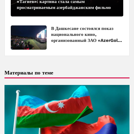
«Тагиев»: картина стала самым
просматриваемым азербайджанским фильмом
в кинотеатрах
В Дашкесане состоялся показ
национального кино,
организованный ЗАО «AzerGold»
и Baku Media Center
Материалы по теме