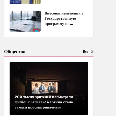
Распоряжение
Внесены изменения в
Государственную
программу по
совершенствованию
управления
госимуществом в
Азербайджане
Общество
Все
200 тысяч зрителей посмотрели
фильм «Тагиев»: картина стала
самым просматриваемым
азербайджанским фильмом в