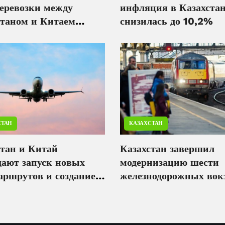
перевозки между
инфляция в Казахста
станом и Китаем
снизилась до 10,2%
ли на 9,2%
СТАН
КАЗАХСТАН
стан и Китай
Казахстан завершил
дают запуск новых
модернизацию шести
аршрутов и создание
железнодорожных вок
омпании на базе
C