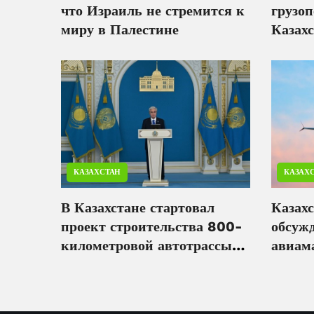
что Израиль не стремится к
грузо
миру в Палестине
Казах
вырос
КАЗАХСТАН
КАЗАХ
В Казахстане стартовал
Казах
проект строительства 800-
обсуж
километровой автотрассы
авиам
Бейнеу-Саксаульск
авиак
COMA