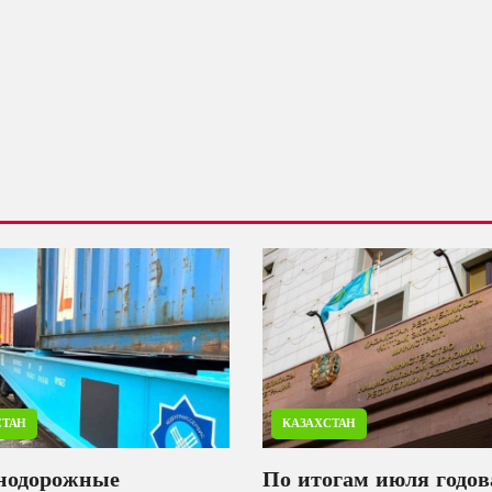
СТАН
КАЗАХСТАН
нодорожные
По итогам июля годов