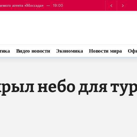
 в строительство комплекса Terafab в Техасе
19:14
тика
Видео новости
Экономика
Новости мира
Офи
крыл небо для ту