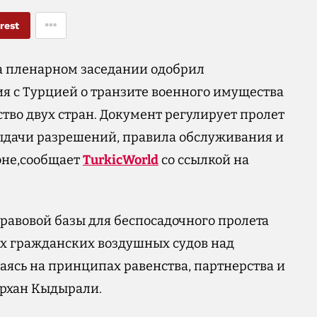
rest
 на пленарном заседании одобрил
я с Турцией о транзите военного имущества
тво двух стран. Документ регулирует пролет
ыдачи разрешений, правила обслуживания и
оне,сообщает
TurkicWorld
со ссылкой на
равовой базы для беспосадочного пролета
х гражданских воздушных судов над
аясь на принципах равенства, партнерства и
архан Кыдырали.