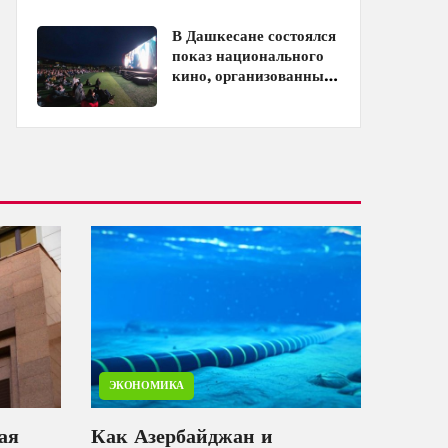
кинотеатрах
В Дашкесане состоялся
показ национального
кино, организованный
ЗАО «AzerGold» и
Baku Media Center
ЭКОНОМИКА
ая
Как Азербайджан и