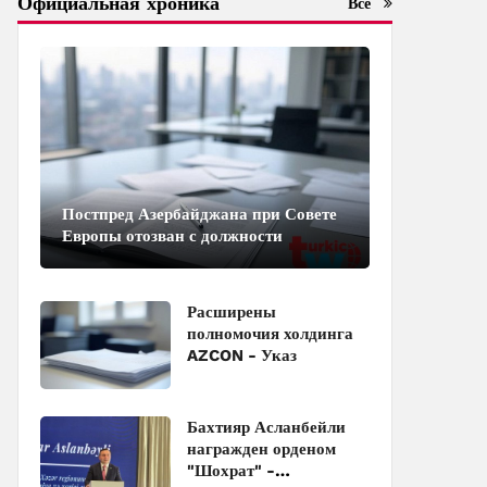
Официальная хроника
Все
Постпред Азербайджана при Совете
Европы отозван с должности
Расширены
полномочия холдинга
AZCON - Указ
Бахтияр Асланбейли
награжден орденом
"Шохрат" -