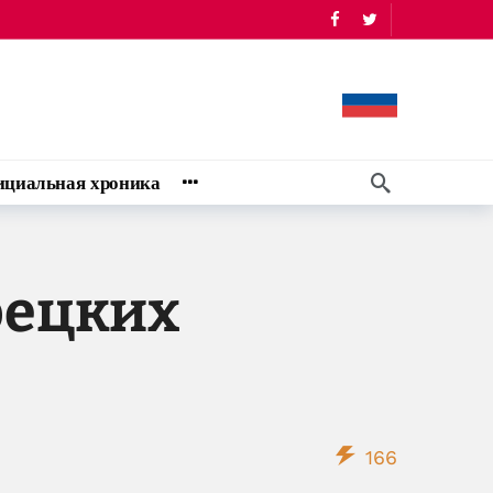
циальная хроника
рецких
166