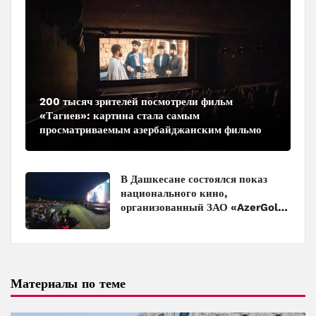
200 тысяч зрителей посмотрели фильм
«Тагиев»: картина стала самым
просматриваемым азербайджанским фильмом
в кинотеатрах
В Дашкесане состоялся показ
национального кино,
организованный ЗАО «AzerGold»
и Baku Media Center
Материалы по теме