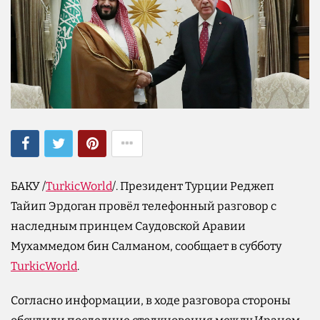
БАКУ /
TurkicWorld
/. Президент Турции Реджеп
Тайип Эрдоган провёл телефонный разговор с
наследным принцем Саудовской Аравии
Мухаммедом бин Салманом, сообщает в субботу
TurkicWorld
.
Согласно информации, в ходе разговора стороны