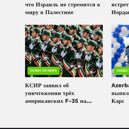
что Израиль не стремится к
встрет
миру в Палестине
Иорда
ситуа
Иерус
НОВОСТИ МИРА
ОБЩЕС
КСИР заявил об
Azerba
уничтожении трёх
выпол
американских F-35 на
Карс
авиабазе Аль-Азрак в
Иордании