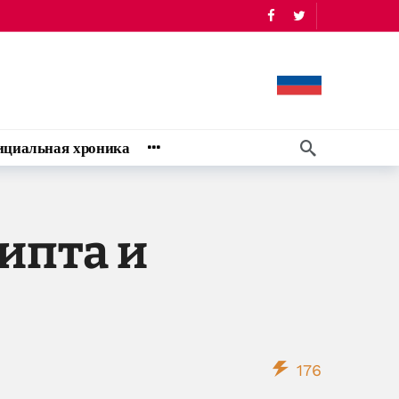
циальная хроника
ипта и
176