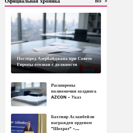
Официальная хроника
Все
Постпред Азербайджана при Совете
Европы отозван с должности
Расширены
полномочия холдинга
AZCON - Указ
Бахтияр Асланбейли
награжден орденом
"Шохрат" -