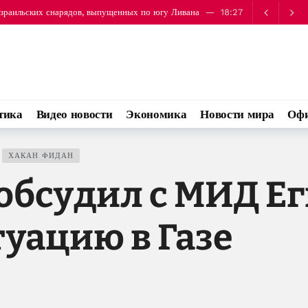
израильских снарядов, выпущенных по югу Ливана
18:27
держании 60 человек в лагере Каландия
19:04
тика
Видео новости
Экономика
Новости мира
Офи
ХАКАН ФИДАН
обсудил с МИД Ег
уацию в Газе