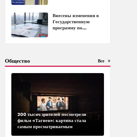
Распоряжение
Внесены изменения в
Государственную
программу по
совершенствованию
управления
госимуществом в
Азербайджане
Общество
Все
200 тысяч зрителей посмотрели
фильм «Тагиев»: картина стала
самым просматриваемым
азербайджанским фильмом в