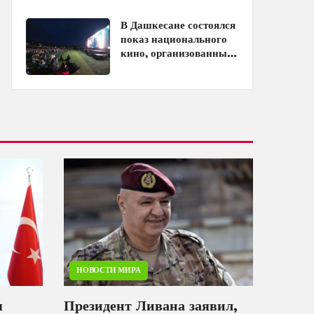
кинотеатрах
В Дашкесане состоялся
показ национального
кино, организованный
ЗАО «AzerGold» и
Baku Media Center
НОВОСТИ МИРА
я
Президент Ливана заявил,