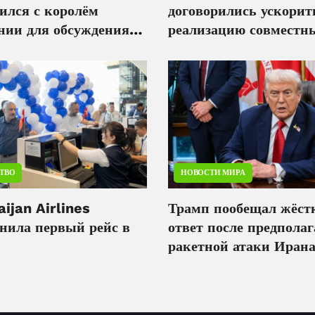
ился с королём
договорились ускорит
нии для обсуждения
реализацию совместн
ции в Восточном
энергопроектов
алиме
ТВО
НОВОСТИ МИРА
ijan Airlines
Трамп пообещал жёст
нила первый рейс в
ответ после предпола
ракетной атаки Ирана
базу США в Иордани