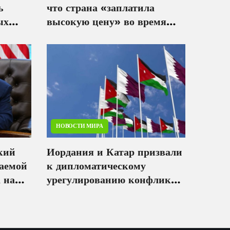
ь
что страна «заплатила
ых
высокую цену» во время
войны с Израилем
НОВОСТИ МИРА
кий
Иордания и Катар призвали
гаемой
к дипломатическому
 на
урегулированию конфликта
и
вокруг Ирана