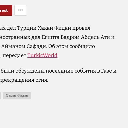
rest
ых дел Турции Хакан Фидан провел
остранных дел Египта Бадром Абдель Ати и
 Айманом Сафади. Об этом сообщило
, передает
TurkicWorld
.
 были обсуждены последние события в Газе и
прекращения огня.
Хакан Фидан