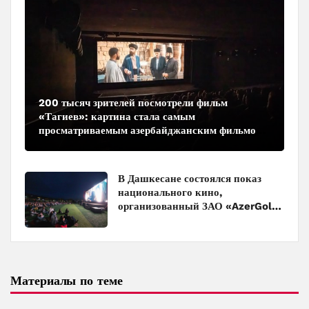
200 тысяч зрителей посмотрели фильм
«Тагиев»: картина стала самым
просматриваемым азербайджанским фильмом
в кинотеатрах
В Дашкесане состоялся показ
национального кино,
организованный ЗАО «AzerGold»
и Baku Media Center
Материалы по теме