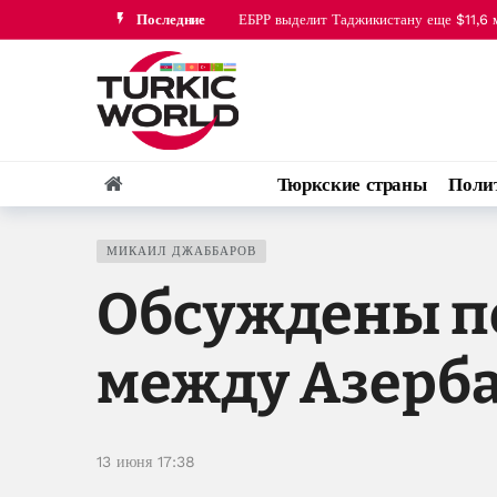
Последние
ЕБРР выделит Таджикистану еще $11,6 
Fitch улучшило оценку операционной 
Тюркские страны
Поли
МИКАИЛ ДЖАББАРОВ
Обсуждены п
между Азерб
13 июня 17:38