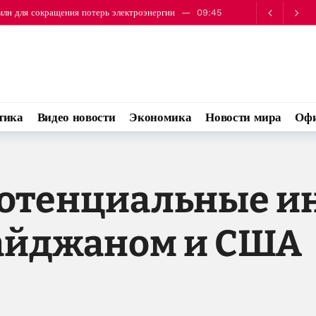
млн для сокращения потерь электроэнергии
09:45
среды банков Азербайджана
09:50
тика
Видео новости
Экономика
Новости мира
Офи
отенциальные и
айджаном и США