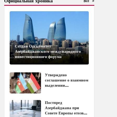
Официальная хроника
Все
Создан Оргкомитет
Азербайджанского международного
инвестиционного форума
Утверждено
соглашение о взаимном
выделении
образовательных квот
между Азербайджаном
и Таджикистаном
Постпред
Азербайджана при
Совете Европы отозван