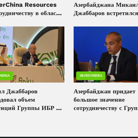
erChina Resources
Азербайджана Микаи
рудничеству в области
Джаббаров встретился
тики и ресурсов
президентом Узбекист
Шавкатом Мирзиёев
МИКА
ЭКОНОМИКА
л Джаббаров
Азербайджан придает
одовал объем
большое значение
тиций Группы ИБР в
сотрудничеству с Гру
айджан
Исламского банка раз
- Микаил Джаббаров