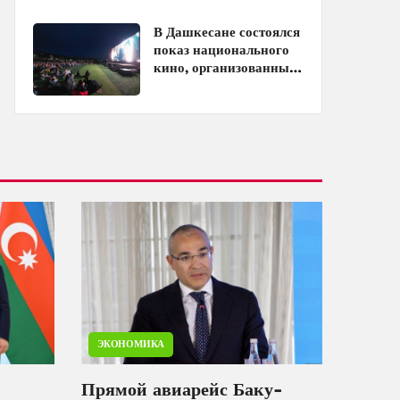
кинотеатрах
В Дашкесане состоялся
показ национального
кино, организованный
ЗАО «AzerGold» и
Baku Media Center
ЭКОНОМИКА
Прямой авиарейс Баку-