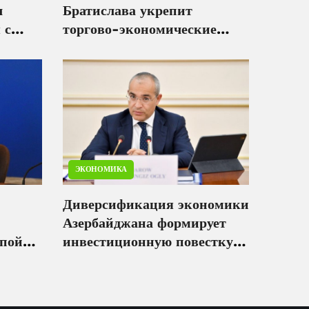
л
Братислава укрепит
 с
торгово-экономические
ана
связи двух стран - Микаил
ым
Джаббаров
ЭКОНОМИКА
Диверсификация экономики
Азербайджана формирует
ппой
инвестиционную повестку -
вития
Микаил Джаббаров