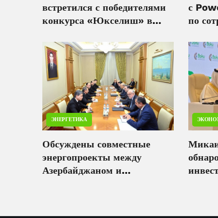
встретился с победителями
с Pow
конкурса «Юкселиш» в
по сот
рамках программы
энерге
наставничества
ЭНЕРГЕТИКА
ЭКОНО
Обсуждены совместные
Микаи
энергопроекты между
обнар
Азербайджаном и
инвес
Туркменистаном
Азерб