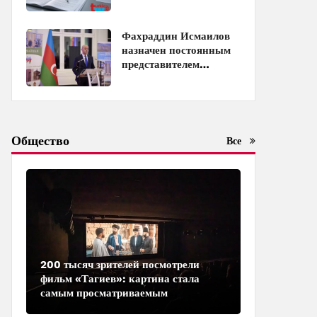
с должности
Фахраддин Исмаилов
назначен постоянным
представителем
Азербайджана при
ЮНЕСКО
Общество
Все
200 тысяч зрителей посмотрели
фильм «Тагиев»: картина стала
самым просматриваемым
азербайджанским фильмом в