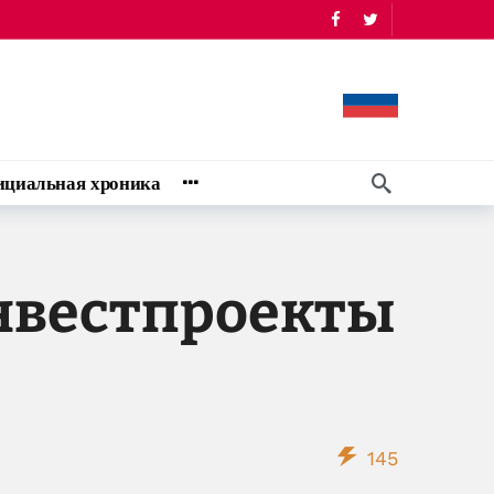
циальная хроника
нвестпроекты
145