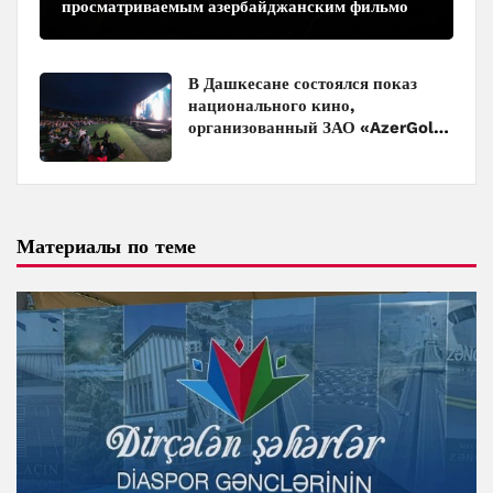
просматриваемым азербайджанским фильмом
в кинотеатрах
В Дашкесане состоялся показ
национального кино,
организованный ЗАО «AzerGold»
и Baku Media Center
Материалы по теме