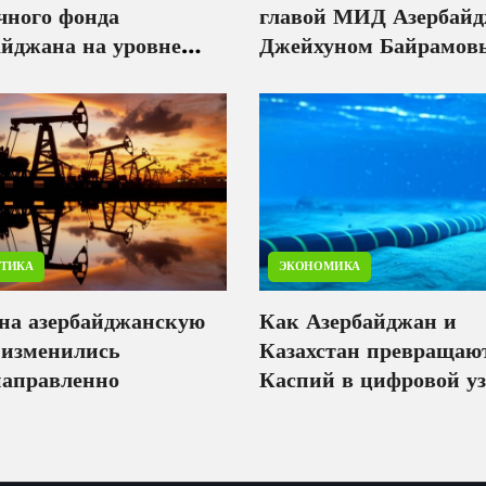
чного фонда
главой МИД Азербай
айджана на уровне
Джейхуном Байрамов
ЕТИКА
ЭКОНОМИКА
на азербайджанскую
Как Азербайджан и
 изменились
Казахстан превращаю
направленно
Каспий в цифровой уз
Евразии