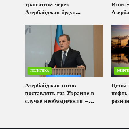
транзитом через
Ипоте
Азербайджан будут
Азерб
отправлены пшеница и
BBB-
каменный уголь
ПОЛИТИКА
ЭНЕРГ
Азербайджан готов
Цены 
поставлять газ Украине в
нефть
случае необходимости –
разно
Джейхун Байрамов