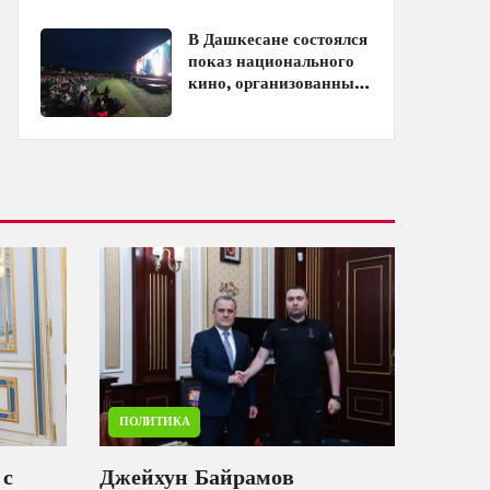
кинотеатрах
В Дашкесане состоялся
показ национального
кино, организованный
ЗАО «AzerGold» и
Baku Media Center
ПОЛИТИКА
 с
Джейхун Байрамов