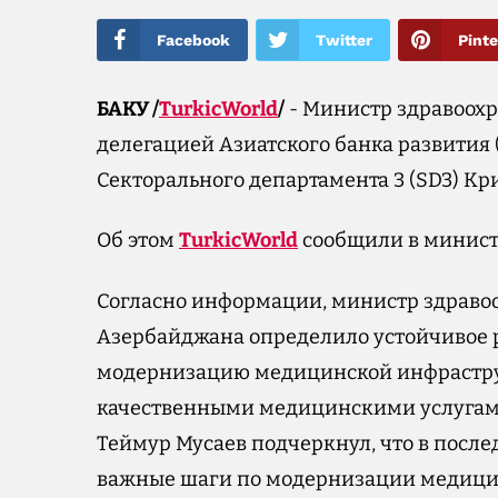
Facebook
Twitter
Pinte
БАКУ /
TurkicWorld
/
- Министр здравоохр
делегацией Азиатского банка развития 
Секторального департамента 3 (SD3) Кр
Об этом
TurkicWorld
сообщили в минист
Согласно информации, министр здравоо
Азербайджана определило устойчивое 
модернизацию медицинской инфрастру
качественными медицинскими услугами
Теймур Мусаев подчеркнул, что в посл
важные шаги по модернизации медици