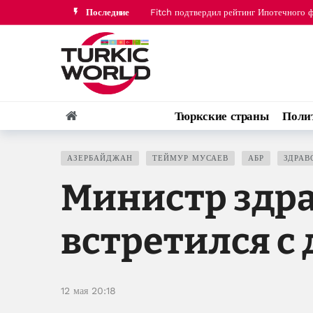
Последние
Fitch подтвердил рейтинг Ипотечного 
Кыргызстан призвал ЕАЭС усилить мон
Тюркские страны
Поли
АЗЕРБАЙДЖАН
ТЕЙМУР МУСАЕВ
АБР
ЗДРАВ
Министр здр
встретился с
12 мая 20:18