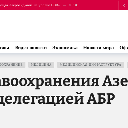
фонда Азербайджана на уровне BBB-
10:36
иторинг аграрных рынков на фоне роста инфляции
10:42
тика
Видео новости
Экономика
Новости мира
Офи
ООХРАНЕНИЕ
МЕДИЦИНА
МЕДИЦИНСКАЯ ИНФРАСТРУКТУРА
авоохранения Аз
 делегацией АБР