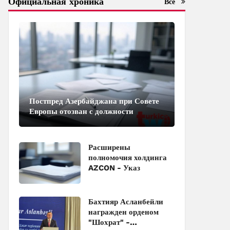
Официальная хроника
Все
Постпред Азербайджана при Совете
Европы отозван с должности
Расширены
полномочия холдинга
AZCON - Указ
Бахтияр Асланбейли
награжден орденом
"Шохрат" -