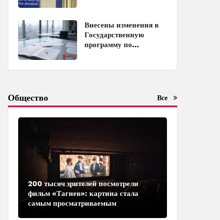
Распоряжение
Внесены изменения в
Государственную
программу по
совершенствованию
управления
госимуществом в
Азербайджане
Общество
Все
200 тысяч зрителей посмотрели
фильм «Тагиев»: картина стала
самым просматриваемым
азербайджанским фильмом в