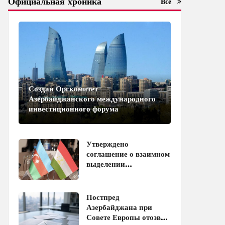
Официальная хроника
Все
Создан Оргкомитет
Азербайджанского международного
инвестиционного форума
Утверждено
соглашение о взаимном
выделении
образовательных квот
между Азербайджаном
и Таджикистаном
Постпред
Азербайджана при
Совете Европы отозван