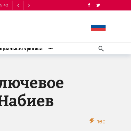
циальная хроника
ключевое
 Набиев
160