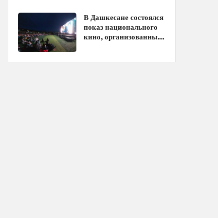
кинотеатрах
В Дашкесане состоялся
показ национального
кино, организованный
ЗАО «AzerGold» и
Baku Media Center