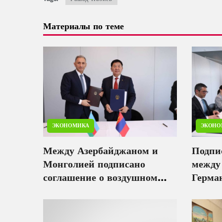
Материалы по теме
ЭКОНОМИКА
ЭКОНО
Между Азербайджаном и
Подпи
Монголией подписано
между
соглашение о воздушном
Герма
сообщении
призн
моряк