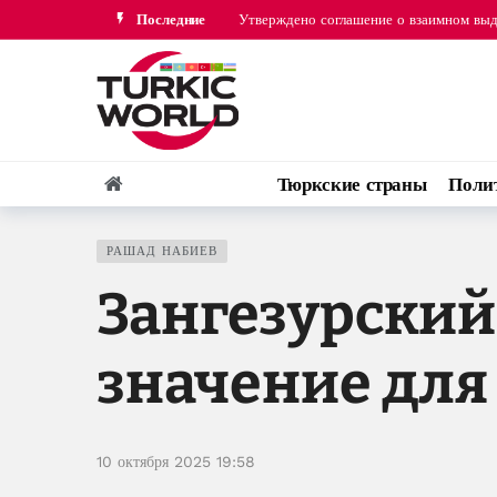
Последние
Турция, Саудовская Аравия и Пакистан
Тюркские страны
Поли
РАШАД НАБИЕВ
Зангезурский
значение для
10 октября 2025 19:58