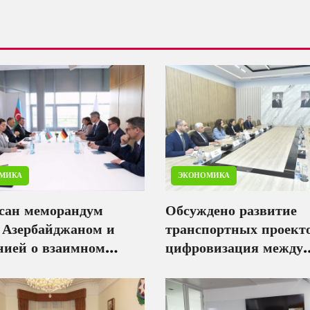
МИКА
ЭКОНОМИКА
сан меморандум
Обсуждено развитие
 Азербайджаном и
транспортных проект
нией о взаимном
цифровизация между
ании сертификатов
Азербайджаном и АБР
ов