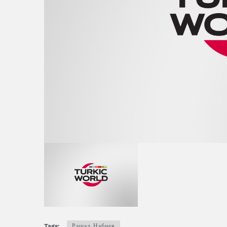
Tags:
Рашад Набиев