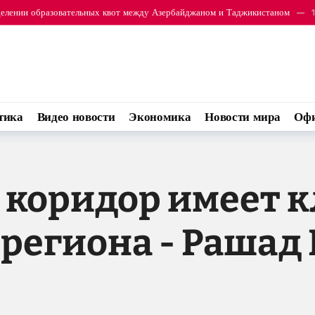
 подписали оборонное соглашение
16:14
тика
Видео новости
Экономика
Новости мира
Офи
 коридор имеет 
 региона - Рашад