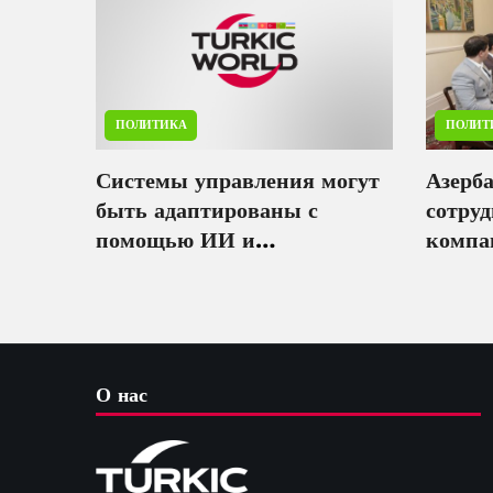
ПОЛИТИКА
ПОЛИТ
Системы управления могут
Азерб
быть адаптированы с
сотруд
помощью ИИ и
компа
биотехнологий - министр
кибер
О нас