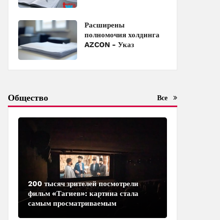
с должности
Расширены
полномочия холдинга
AZCON - Указ
Общество
Все
200 тысяч зрителей посмотрели
фильм «Тагиев»: картина стала
самым просматриваемым
азербайджанским фильмом в