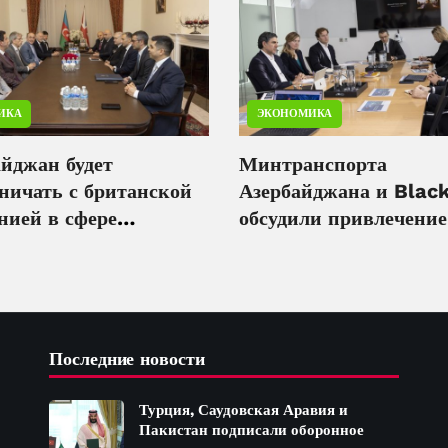
ИКА
ЭКОНОМИКА
айджан будет
Минтранспорта
ничать с британской
Азербайджана и Blac
нией в сфере
обсудили привлечение
безопасности
инвестиций в цифров
инфраструктуру
Последние новости
Турция, Саудовская Аравия и
Пакистан подписали оборонное