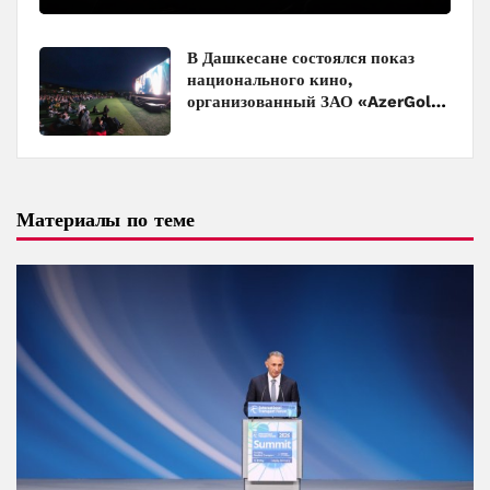
в кинотеатрах
В Дашкесане состоялся показ
национального кино,
организованный ЗАО «AzerGold»
и Baku Media Center
Материалы по теме