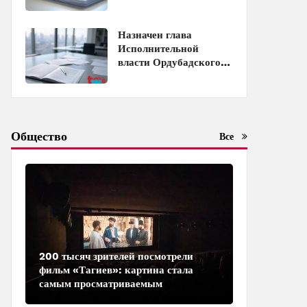
власти Джульфинского
района - Распоряжение
Назначен глава
Исполнительной
власти Ордубадского
района - Распоряжение
Общество
Все
200 тысяч зрителей посмотрели
фильм «Тагиев»: картина стала
самым просматриваемым
азербайджанским фильмом в