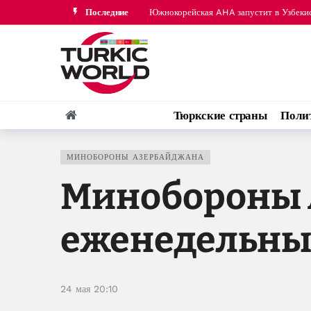
Последние
Южнокорейская AHA запустит в Узбеки
Железнодорожные грузоперевозки межд
Тюркские страны
Поли
МИНОБОРОНЫ АЗЕРБАЙДЖАНА
Минобороны 
еженедельны
24 мая 20:10