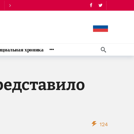
циальная хроника
редставило
124