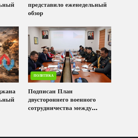
льный
представило еженедельный
обзор
ПОЛИТИКА
джана
Подписан План
льный
двустороннего военного
сотрудничества между
министерствами обороны
Азербайджана и Чехии