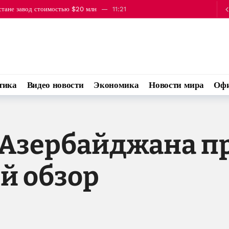
стане завод стоимостью $20 млн
11:21
у Казахстаном и Китаем выросли на 9,2%
11:28
тика
Видео новости
Экономика
Новости мира
Офи
Азербайджана п
й обзор