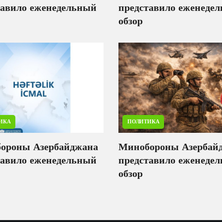
тавило еженедельный
представило еженеде
обзор
ИКА
ПОЛИТИКА
ороны Азербайджана
Минобороны Азербай
тавило еженедельный
представило еженеде
обзор