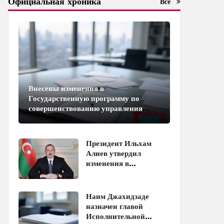
Официальная хроника
Все
Внесены изменения в
Государственную программу по
совершенствованию управления
госимуществом в Азербайджане
Президент Ильхам
Алиев утвердил
изменения в
Таможенный кодекс
Наим Джахидзаде
назначен главой
Исполнительной