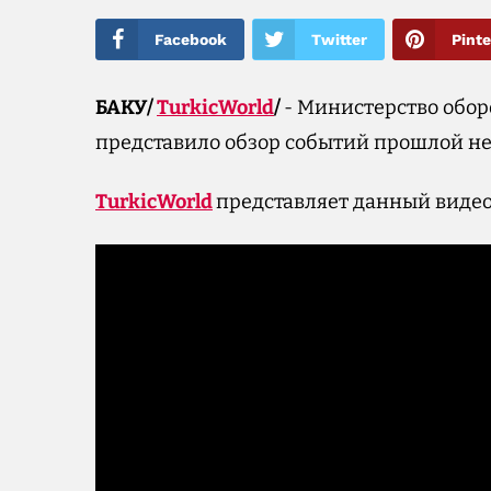
Facebook
Twitter
Pinte
БАКУ/
TurkicWorld
/
- Министерство обо
представило обзор событий прошлой н
TurkicWorld
представляет данный виде