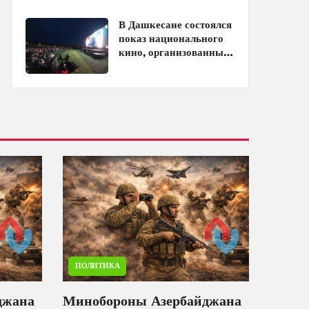
кинотеатрах
В Дашкесане состоялся
показ национального
кино, организованный
ЗАО «AzerGold» и
Baku Media Center
ПОЛИТИКА
джана
Минобороны Азербайджана