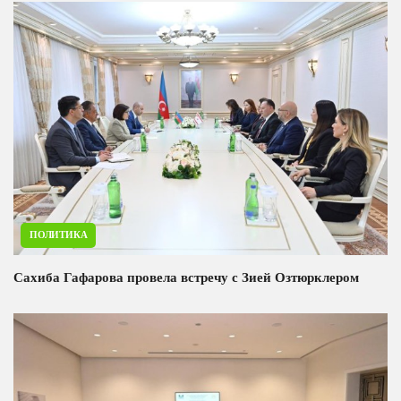
Хаменеи.
ПОЛИТИКА
Сахиба Гафарова провела встречу с Зией Озтюрклером