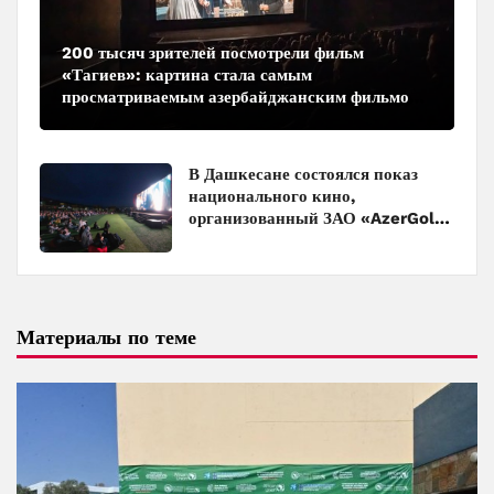
200 тысяч зрителей посмотрели фильм
«Тагиев»: картина стала самым
просматриваемым азербайджанским фильмом
в кинотеатрах
В Дашкесане состоялся показ
национального кино,
организованный ЗАО «AzerGold»
и Baku Media Center
Материалы по теме