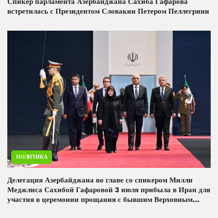
Спикер парламента Азербайджана Сахиба Гафарова
встретилась с Президентом Словакии Петером Пеллегрини
ПОЛИТИКА
Делегация Азербайджана во главе со спикером Милли
Меджлиса Сахибой Гафаровой 3 июля прибыла в Иран для
участия в церемонии прощания с бывшим Верховным
лидером Исламской Республики аятоллой Сейедом Али