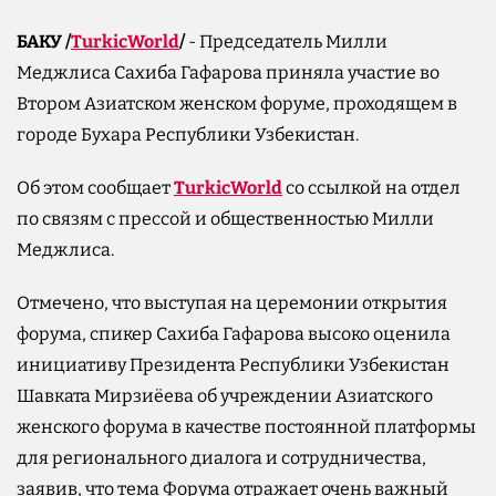
БАКУ /
TurkicWorld
/
- Председатель Милли
Меджлиса Сахиба Гафарова приняла участие во
Втором Азиатском женском форуме, проходящем в
городе Бухара Республики Узбекистан.
Об этом сообщает
TurkicWorld
со ссылкой на отдел
по связям с прессой и общественностью Милли
Меджлиса.
Отмечено, что выступая на церемонии открытия
форума, спикер Сахиба Гафарова высоко оценила
инициативу Президента Республики Узбекистан
Шавката Мирзиёева об учреждении Азиатского
женского форума в качестве постоянной платформы
для регионального диалога и сотрудничества,
заявив, что тема Форума отражает очень важный