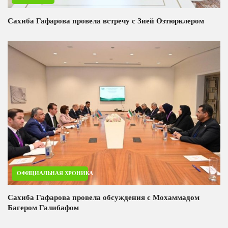
Сахиба Гафарова провела встречу с Зией Озтюрклером
ОФИЦИАЛЬНАЯ ХРОНИКА
Сахиба Гафарова провела обсуждения с Мохаммадом
Багером Галибафом