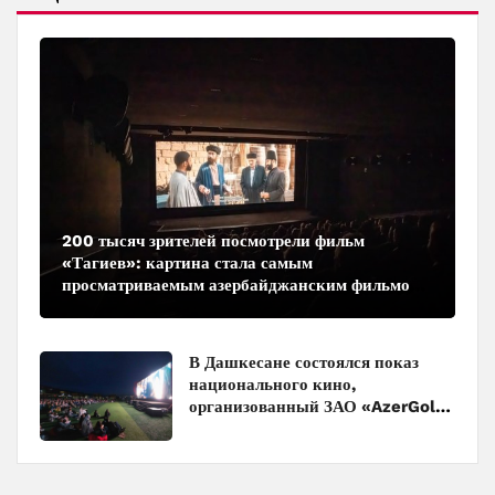
200 тысяч зрителей посмотрели фильм
«Тагиев»: картина стала самым
просматриваемым азербайджанским фильмом
в кинотеатрах
В Дашкесане состоялся показ
национального кино,
организованный ЗАО «AzerGold»
и Baku Media Center