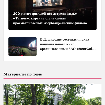
200 тысяч зрителей посмотрели фильм
«Тагиев»: картина стала самым
просматриваемым азербайджанским фильмом
в кинотеатрах
В Дашкесане состоялся показ
национального кино,
организованный ЗАО «AzerGold»
и Baku Media Center
Материалы по теме