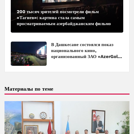
200 тысяч зрителей посмотрели фильм
«Тагиев»: картина стала самым
просматриваемым азербайджанским фильмом
в кинотеатрах
В Дашкесане состоялся показ
национального кино,
организованный ЗАО «AzerGold»
и Baku Media Center
Материалы по теме