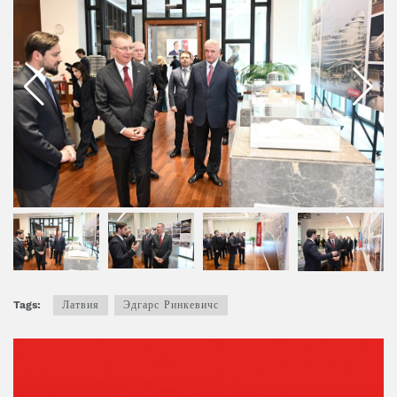
Tags:
Латвия
Эдгарс Ринкевичс