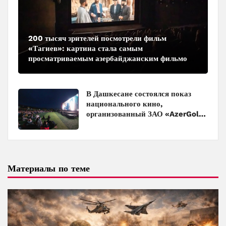
200 тысяч зрителей посмотрели фильм
«Тагиев»: картина стала самым
просматриваемым азербайджанским фильмом
в кинотеатрах
В Дашкесане состоялся показ
национального кино,
организованный ЗАО «AzerGold»
и Baku Media Center
Материалы по теме