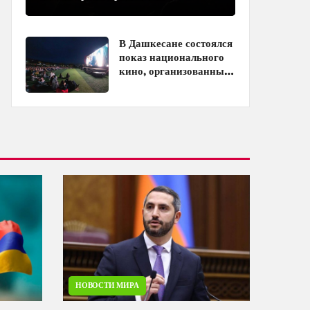
азербайджанским фильмом в
кинотеатрах
В Дашкесане состоялся
показ национального
кино, организованный
ЗАО «AzerGold» и
Baku Media Center
НОВОСТИ МИРА