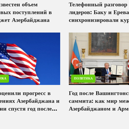
звестен объем
Телефонный разговор
овых поступлений в
лидеров: Баку и Ерев
джет Азербайджана
синхронизировали кур
мир
ИКА
ПОЛИТИКА
ценили прогресс в
Год после Вашингтонс
ениях Азербайджана и
саммита: как мир ме
и спустя год после
Азербайджаном и Арм
та в Вашингтоне
меняет Южный Кавк