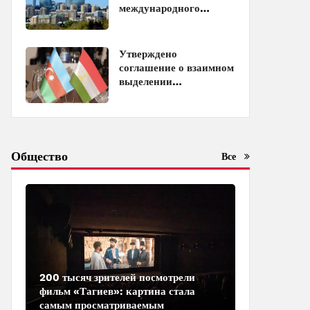
международного
инвестиционного
форума
Утверждено
соглашение о взаимном
выделении
образовательных квот
между Азербайджаном
и Таджикистаном
Общество
Все
200 тысяч зрителей посмотрели
фильм «Тагиев»: картина стала
самым просматриваемым