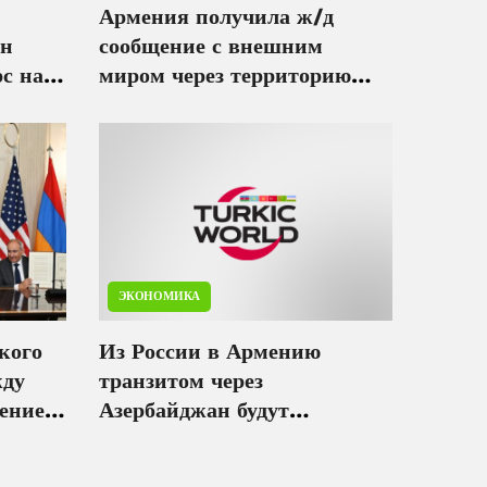
Армения получила ж/д
ан
сообщение с внешним
с на
миром через территорию
Азербайджана - Рубинян
ЭКОНОМИКА
кого
Из России в Армению
жду
транзитом через
енией
Азербайджан будут
аз
отправлены пшеница и
каменный уголь