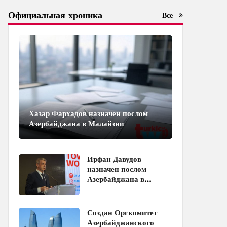
Официальная хроника
Все
Хазар Фархадов назначен послом
Азербайджана в Малайзии
Ирфан Давудов
назначен послом
Азербайджана в
Пакистане
Создан Оргкомитет
Азербайджанского