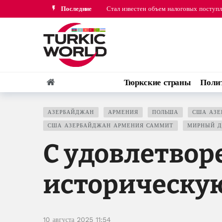
Последние
Стал известен объем налоговых поступ
Президент Ильхам Алиев поздравил Пре
Тюркские страны
Поли
АЗЕРБАЙДЖАН
АРМЕНИЯ
ПОЛЬША
США АЗЕ
США АЗЕРБАЙДЖАН АРМЕНИЯ САММИТ
МИРНЫЙ Д
С удовлетвор
историческу
10 августа 2025 11:54