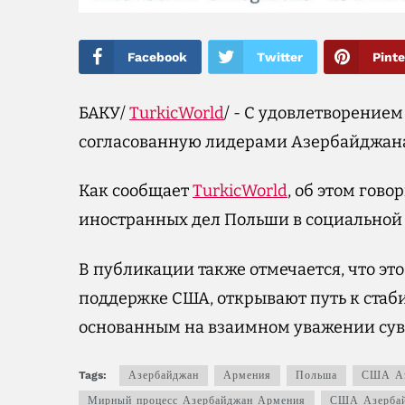
Facebook
Twitter
Pinte
БАКУ/
TurkicWorld
/ - С удовлетворение
согласованную лидерами Азербайджан
Как сообщает
TurkicWorld
, об этом гов
иностранных дел Польши в социальной 
В публикации также отмечается, что эт
поддержке США, открывают путь к стаб
основанным на взаимном уважении сув
Tags:
Азербайджан
Армения
Польша
США Аз
Мирный процесс Азербайджан Армения
США Азербай