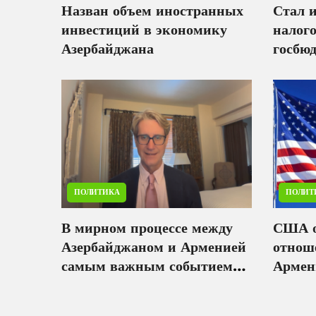
Назван объем иностранных
Стал и
инвестиций в экономику
налог
Азербайджана
госбю
ПОЛИТИКА
ПОЛИТ
В мирном процессе между
США о
Азербайджаном и Арменией
отнош
самым важным событием
Армени
прошлого года стала встреча
самми
в Белом доме - Мэтью